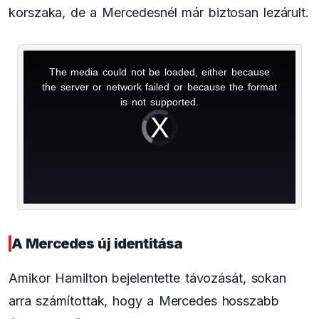
korszaka, de a Mercedesnél már biztosan lezárult.
The media could not be loaded, either because
This
the server or network failed or because the format
is
is not supported.
Video
a
Player
is
loading.
modal
window.
A Mercedes új identitása
Amikor Hamilton bejelentette távozását, sokan
arra számítottak, hogy a Mercedes hosszabb