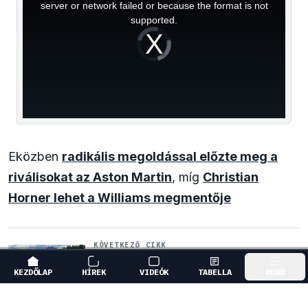
window.
server or network failed or because the format is not
supported.
Video
Player
is
loading.
Eközben
radikális megoldással előzte meg a
riválisokat az Aston Martin
, míg
Christian
Horner lehet a Williams megmentője
KÖVETKEZŐ CIKK
Reagált az Audi a Sainz és Piastri
leigazolásáról szóló hírekre
KEZDŐLAP
HÍREK
VIDEÓK
TABELLA
MENÜ
↓
GÖRGESS LE A FOLYTATÁSHOZ