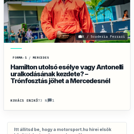
X / Scuderia Ferrari
FORMA-1
/
MERCEDES
Hamilton utolsó esélye vagy Antonelli
uralkodásának kezdete? –
Trónfosztás jöhet a Mercedesnél
1
KOVÁCS ENIKŐ
73 N
Itt állítsd be, hogy a motorsport.hu hírei elsők