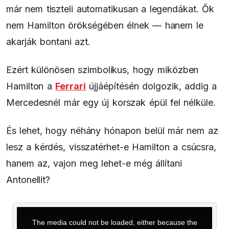
már nem tiszteli automatikusan a legendákat. Ők
nem Hamilton örökségében élnek — hanem le
akarják bontani azt.
Ezért különösen szimbolikus, hogy miközben
Hamilton a
Ferrari
újjáépítésén dolgozik, addig a
Mercedesnél már egy új korszak épül fel nélküle.
És lehet, hogy néhány hónapon belül már nem az
lesz a kérdés, visszatérhet-e Hamilton a csúcsra,
hanem az, vajon meg lehet-e még állítani
Antonellit?
This
is
a
The media could not be loaded, either because the
modal