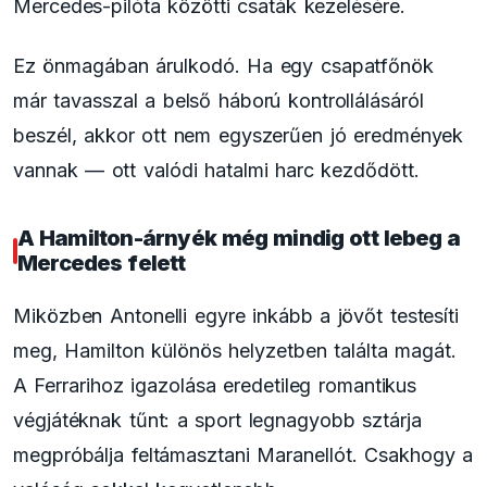
Mercedes-pilóta közötti csaták kezelésére.
Ez önmagában árulkodó. Ha egy csapatfőnök
már tavasszal a belső háború kontrollálásáról
beszél, akkor ott nem egyszerűen jó eredmények
vannak — ott valódi hatalmi harc kezdődött.
A Hamilton-árnyék még mindig ott lebeg a
Mercedes felett
Miközben Antonelli egyre inkább a jövőt testesíti
meg, Hamilton különös helyzetben találta magát.
A Ferrarihoz igazolása eredetileg romantikus
végjátéknak tűnt: a sport legnagyobb sztárja
megpróbálja feltámasztani Maranellót. Csakhogy a