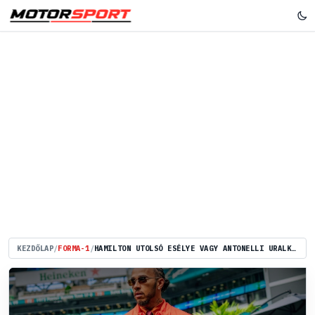
KEZDŐLAP
/
FORMA-1
/
HAMILTON UTOLSÓ ESÉLYE VAGY ANTONELLI URALKODÁSÁNAK KEZDETE? – TRÓNFOSZTÁS JÖHET A MERCEDESNÉL