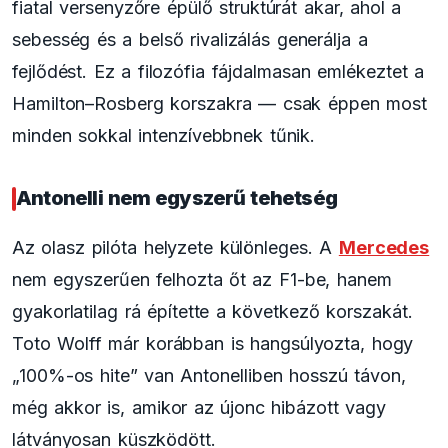
fiatal versenyzőre épülő struktúrát akar, ahol a
sebesség és a belső rivalizálás generálja a
fejlődést. Ez a filozófia fájdalmasan emlékeztet a
Hamilton–Rosberg korszakra — csak éppen most
minden sokkal intenzívebbnek tűnik.
Antonelli nem egyszerű tehetség
Az olasz pilóta helyzete különleges. A
Mercedes
nem egyszerűen felhozta őt az F1-be, hanem
gyakorlatilag rá építette a következő korszakát.
Toto Wolff már korábban is hangsúlyozta, hogy
„100%-os hite” van Antonelliben hosszú távon,
még akkor is, amikor az újonc hibázott vagy
látványosan küszködött.