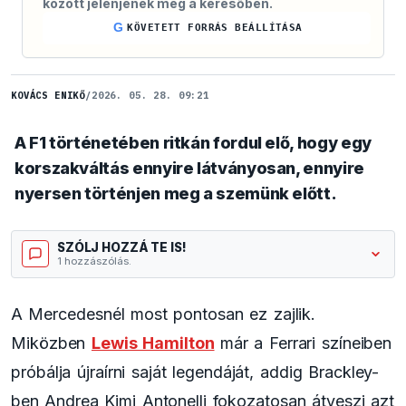
között jelenjenek meg a keresőben.
G
KÖVETETT FORRÁS BEÁLLÍTÁSA
KOVÁCS ENIKŐ
/
2026. 05. 28. 09:21
A F1 történetében ritkán fordul elő, hogy egy
korszakváltás ennyire látványosan, ennyire
nyersen történjen meg a szemünk előtt.
SZÓLJ HOZZÁ TE IS!
1 hozzászólás.
A Mercedesnél most pontosan ez zajlik.
Miközben
Lewis Hamilton
már a Ferrari színeiben
próbálja újraírni saját legendáját, addig Brackley-
ben Andrea Kimi Antonelli fokozatosan átveszi azt