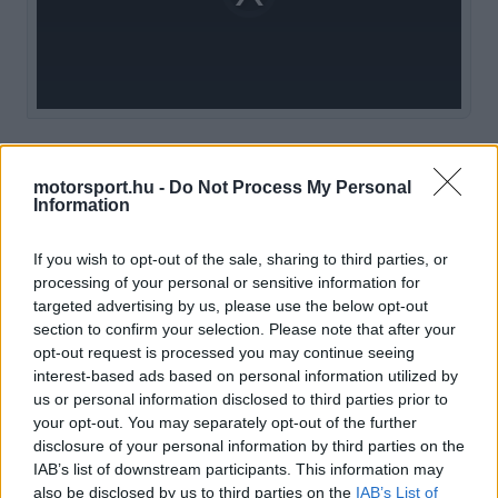
loading.
modal
window.
„Kissé csalódott vagyok a mai eredmények miatt,
motorsport.hu -
Do Not Process My Personal
mivel a második szakasz vége szerencsétlenül
Information
alakult számomra. Az utolsó próbálkozásom során
If you wish to opt-out of the sale, sharing to third parties, or
már az első kanyar előtt elment az erő az autóból,
processing of your personal or sensitive information for
targeted advertising by us, please use the below opt-out
emiatt meg kellett szakítanom a körömet” –
section to confirm your selection. Please note that after your
nyilatkozta Lindblad.
opt-out request is processed you may continue seeing
interest-based ads based on personal information utilized by
us or personal information disclosed to third parties prior to
EZEKET IS AJÁNLJUK
your opt-out. You may separately opt-out of the further
disclosure of your personal information by third parties on the
IAB’s list of downstream participants. This information may
FORMA-1
also be disclosed by us to third parties on the
IAB’s List of
A Hondánál hisznek az áttörésben,