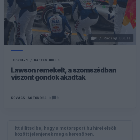
X / Racing Bulls
FORMA-1
/
RACING BULLS
Lawson remekelt, a szomszédban
viszont gondok akadtak
0
KOVÁCS BOTOND
54 N
Itt állítsd be, hogy a motorsport.hu hírei elsők
között jelenjenek meg a keresőben.