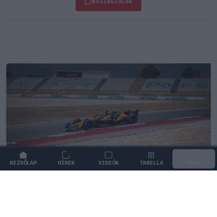
HOZZÁSZÓLOK
KEZDŐLAP
HÍREK
VIDEÓK
TABELLA
MENÜ
FORMA-1
/
MCLAREN
Kimi Räikkönen, akinek több
világbajnoki címet kellett volna