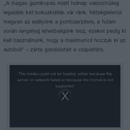
„A magas gumikopás miatt holnap valószínűleg
legalább két bokszkiállás vár ránk. Kétségtelenül
megvan az esélyünk a pontszerzésre, a futam
során rengeteg lehetőségünk lesz, ezeket pedig ki
kell használnunk, hogy a maximumot hozzuk ki az
autóból” – zárta gondolatait a csapattárs.
This
is
a
The media could not be loaded, either because the
modal
window.
server or network failed or because the format is not
supported.
Video
Player
is
loading.