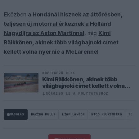
Eközben
a Hondánál hisznek az áttörésben,
teljesen új motorral érkeznek a Holland
Nagydíjra az Aston Martinnal
, míg
Kimi
Räikkönen, akinek több világbajnoki címet
kellett volna nyernie a McLarennel
KÖVETKEZŐ CIKK
Kimi Räikkönen, akinek több
világbajnoki címet kellett volna
nyernie a McLarennel
GÖRGESS LE A FOLYTATÁSHOZ
↓
MÁSOLÁS
RACING BULLS
LIAM LAWSON
NICO HÜLKENBERG
F1