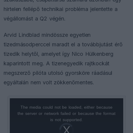
hirtelen fellépő technikai probléma jelentette a
végállomást a Q2 végén.
Arvid Lindblad mindössze egyetlen
tizedmásodperccel maradt el a továbbjutást érő
tizedik helytől, amelyet így Nico Hülkenberg
kaparintott meg. A tizenegyedik rajtkockát
megszerző pilóta utolsó gyorsköre ráadásul
egyáltalán nem volt zökkenőmentes.
The media could not be loaded, either because
This
the server or network failed or because the format
is
is not supported.
Video
a
Player
is