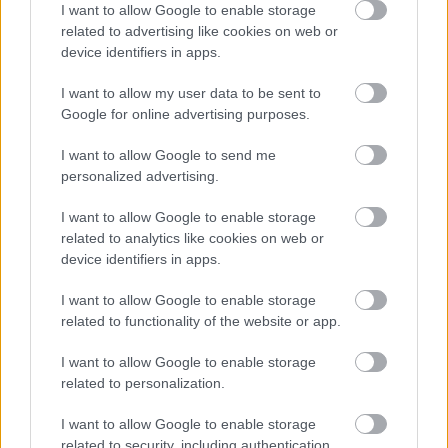
I want to allow Google to enable storage
mindennek ellenére az egész hétvége folyamán
related to advertising like cookies on web or
gyors volt, minden edzésen jól mozgott, így csak
device identifiers in apps.
megköszönni tudom a csapatnak a kiváló
I want to allow my user data to be sent to
munkát.”
Google for online advertising purposes.
I want to allow Google to send me
Elszalasztott kettős siker
personalized advertising.
I want to allow Google to enable storage
A garázs másik oldalán eközben sokkal derűsebb
related to analytics like cookies on web or
volt a hangulat. Lawson a nyolcadik helyet
device identifiers in apps.
szerezte meg a rajtrácson, így az idei szezon
I want to allow Google to enable storage
során harmadik alkalommal harcolhatott a legjobb
related to functionality of the website or app.
tíz között.
I want to allow Google to enable storage
related to personalization.
„Teljes mértékben elégedett vagyok a mai nappal.
I want to allow Google to enable storage
Erős időmérőt teljesítettünk, ráadásul pont akkor
related to security, including authentication