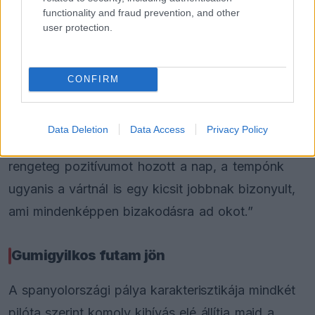
functionality and fraud prevention, and other
sikerült összeraknom a körömet, amikor az a
user protection.
leginkább számított” – fogalmazott az új-zélandi
versenyző.
CONFIRM
„Sajnálom, hogy Arvid nem jutott tovább, hiszen
egyértelműen megvolt a potenciál a csapatban a
Data Deletion
Data Access
Privacy Policy
kettős Q3-as szerepléshez. Ezzel együtt is
rengeteg pozitívumot hozott a nap, a tempónk
ugyanis a vártnál is egy kicsit jobbnak bizonyult,
ami mindenképpen bizakodásra ad okot.”
Gumigyilkos futam jön
A spanyolországi pálya karakterisztikája mindkét
pilóta szerint komoly kihívás elé állítja majd a