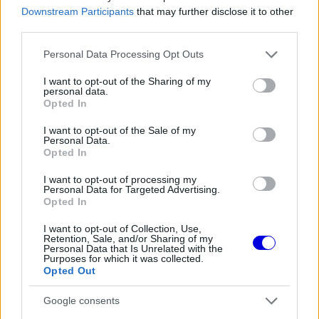
teljesen új motorral érkeznek a
Downstream Participants
that may further disclose it to other
Holland Nagydíjra az Aston
third parties.
Martinnal
Please note that this website/app uses one or more Google
Personal Data Processing Opt Outs
services and may gather and store information including but
FORMA-1
not limited to your visit or usage behaviour. You may click to
I want to opt-out of the Sharing of my
Kimi Räikkönen, akinek több
personal data.
grant or deny consent to Google and its third-party tags to
világbajnoki címet kellett volna
Opted In
use your data for below specified purposes in below Google
nyernie a McLarennel
consent section.
I want to opt-out of the Sale of my
Personal Data.
Opted In
FORMA-1
Különös szövetség segítheti
I want to opt-out of processing my
Personal Data for Targeted Advertising.
Esteban Ocon Aston Martinhoz
Opted In
igazolását
I want to opt-out of Collection, Use,
Retention, Sale, and/or Sharing of my
Personal Data that Is Unrelated with the
Purposes for which it was collected.
„Ahhoz a ponthoz érve már nagyjából két
Opted Out
másodperces hátrányban voltam, vagyis
Google consents
érdemben nem tudtam volna javítani. Az autó