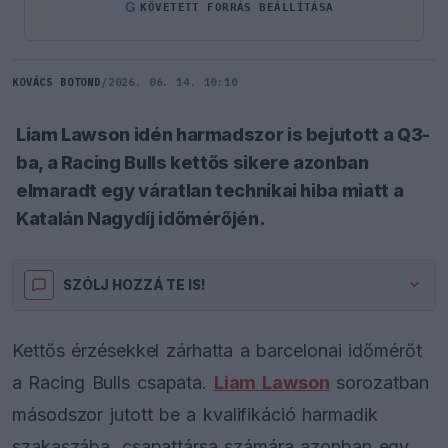
G
KÖVETETT FORRÁS BEÁLLÍTÁSA
KOVÁCS BOTOND
/
2026. 06. 14. 10:10
Liam Lawson idén harmadszor is bejutott a Q3-
ba, a Racing Bulls kettős sikere azonban
elmaradt egy váratlan technikai hiba miatt a
Katalán Nagydíj időmérőjén.
SZÓLJ HOZZÁ TE IS!
Kettős érzésekkel zárhatta a barcelonai időmérőt
a Racing Bulls csapata.
Liam Lawson
sorozatban
másodszor jutott be a kvalifikáció harmadik
szakaszába, csapattársa számára azonban egy