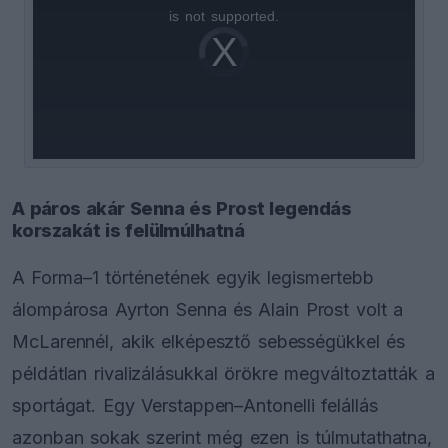
is
is not supported.
Video
a
Player
is
loading.
modal
window.
A páros akár Senna és Prost legendás
korszakát is felülmúlhatná
A Forma–1 történetének egyik legismertebb
álompárosa Ayrton Senna és Alain Prost volt a
McLarennél, akik elképesztő sebességükkel és
példátlan rivalizálásukkal örökre megváltoztatták a
sportágat. Egy Verstappen–Antonelli felállás
azonban sokak szerint még ezen is túlmutathatna,