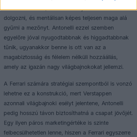
intenzív karakter, aki szeret teljes kontroll alatt
dolgozni, és mentálisan képes teljesen maga alá
gyűrni a mezőnyt. Antonelli ezzel szemben
egyelőre jóval nyugodtabbnak és higgadtabbnak
tűnik, ugyanakkor benne is ott van az a
magabiztosság és félelem nélküli hozzáállás,
amely az igazán nagy világbajnokokat jellemzi.
A Ferrari számára stratégiai szempontból is vonzó
lehetne ez a konstrukció, mert Verstappen
azonnali világbajnoki esélyt jelentene, Antonelli
pedig hosszú távon biztosíthatná a csapat jövőjét.
Egy ilyen páros marketingértéke is szinte
felbecsülhetetlen lenne, hiszen a Ferrari egyszerre