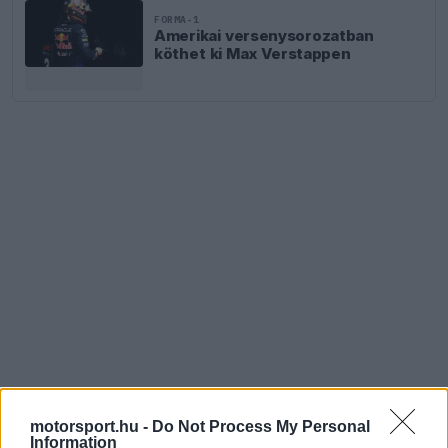
FORMA-1
Amerikai versenysorozatban
köthet ki Max Verstappen
motorsport.hu -
Do Not Process My Personal
Information