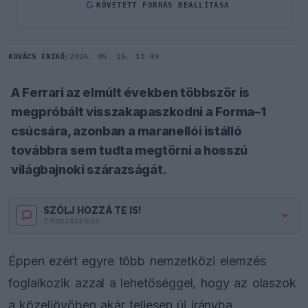
G
KÖVETETT FORRÁS BEÁLLÍTÁSA
KOVÁCS ENIKŐ
/
2026. 05. 16. 11:49
A Ferrari az elmúlt években többször is
megpróbált visszakapaszkodni a Forma–1
csúcsára, azonban a maranellói istálló
továbbra sem tudta megtörni a hosszú
világbajnoki szárazságát.
SZÓLJ HOZZÁ TE IS!
2 hozzászólás.
Éppen ezért egyre több nemzetközi elemzés
foglalkozik azzal a lehetőséggel, hogy az olaszok
a közeljövőben akár teljesen új irányba