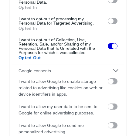
Personal Data.
Több nemzetközi szaklap is hangsúlyozta már,
Opted In
hogy Verstappen jelenleg az a versenyző, akiért
I want to opt-out of processing my
gyakorlatilag bármelyik csapat hajlandó lenne
Personal Data for Targeted Advertising.
Opted In
történelmi összegeket fizetni.
I want to opt-out of Collection, Use,
Retention, Sale, and/or Sharing of my
Personal Data that Is Unrelated with the
A másik oldalon pedig ott van Andrea Kimi
Purposes for which it was collected.
Opted Out
Antonelli, akit sokan már most generációs
tehetségnek tartanak. Az olasz pilóta elképesztő
Google consents
gyorsasággal robbant be az F1 világába, és több
I want to allow Google to enable storage
related to advertising like cookies on web or
elemzés szerint már most képes komoly nyomást
device identifiers in apps.
helyezni George Russellre a Mercedesen belül.
I want to allow my user data to be sent to
Antonelli sebessége, önbizalma és versenyzői
Google for online advertising purposes.
ösztöne egészen kivételes, miközben fiatal kora
I want to allow Google to send me
ellenére meglepően éretten kezeli a nyomást.
personalized advertising.