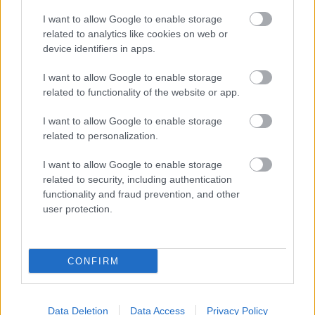
I want to allow Google to enable storage
A
Ferrari
egy teljesen új dinasztiát építhetne
related to analytics like cookies on web or
fel
device identifiers in apps.
Egy Verstappen–Antonelli páros egyik legnagyobb
I want to allow Google to enable storage
előnye az lehetne, hogy a Ferrari hosszú évekre
related to functionality of the website or app.
biztosíthatná magának a sportág két
I want to allow Google to enable storage
legértékesebb pilótáját. Verstappen még mindig
related to personalization.
viszonylag fiatal, miközben már most történelmi
I want to allow Google to enable storage
related to security, including authentication
szintű tapasztalattal rendelkezik, Antonelli pedig
functionality and fraud prevention, and other
hosszú távon akár a következő korszak
user protection.
meghatározó alakja lehet.
CONFIRM
A két versenyző személyisége ugyanakkor
rendkívül érdekes kombinációt alkotna.
Verstappen domináns, agresszív és rendkívül
Data Deletion
Data Access
Privacy Policy