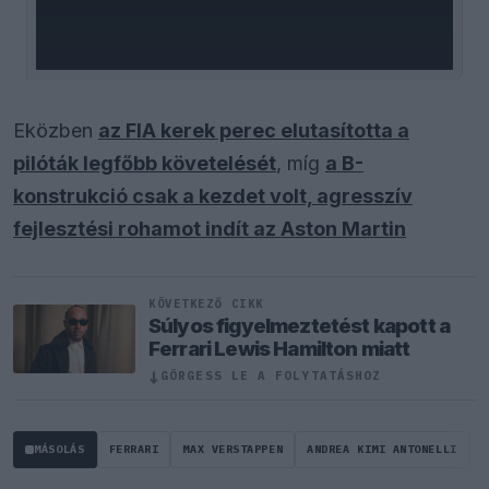
Eközben
az FIA kerek perec elutasította a
pilóták legfőbb követelését
, míg
a B-
konstrukció csak a kezdet volt, agresszív
fejlesztési rohamot indít az Aston Martin
KÖVETKEZŐ CIKK
Súlyos figyelmeztetést kapott a
Ferrari Lewis Hamilton miatt
↓
GÖRGESS LE A FOLYTATÁSHOZ
MÁSOLÁS
FERRARI
MAX VERSTAPPEN
ANDREA KIMI ANTONELLI
F