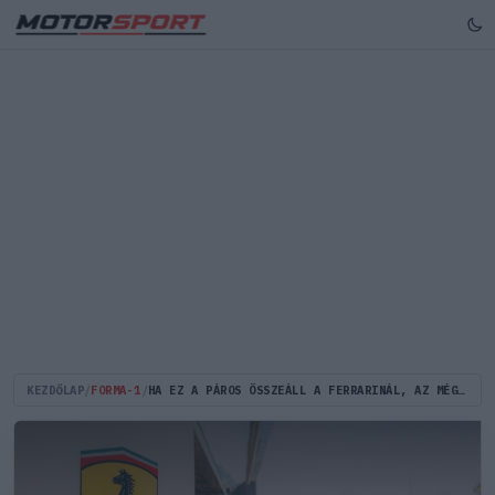
KEZDŐLAP
/
FORMA-1
/
HA EZ A PÁROS ÖSSZEÁLL A FERRARINÁL, AZ MÉG A SENNA-PROST DUÓN IS TÚLTEHET