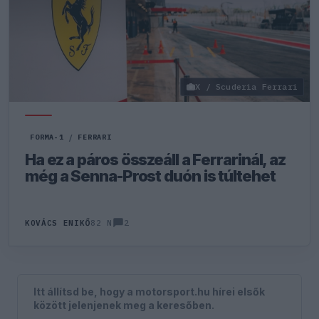
X / Scuderia Ferrari
FORMA-1
/
FERRARI
Ha ez a páros összeáll a Ferrarinál, az
még a Senna-Prost duón is túltehet
2
KOVÁCS ENIKŐ
82 N
Itt állítsd be, hogy a motorsport.hu hírei elsők
között jelenjenek meg a keresőben.