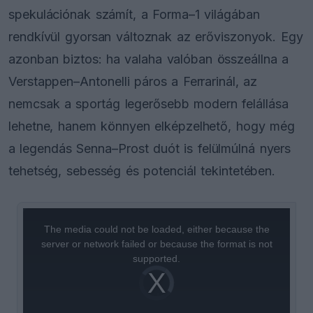
spekulációnak számít, a Forma–1 világában
rendkívül gyorsan változnak az erőviszonyok. Egy
azonban biztos: ha valaha valóban összeállna a
Verstappen–Antonelli páros a Ferrarinál, az
nemcsak a sportág legerősebb modern felállása
lehetne, hanem könnyen elképzelhető, hogy még
a legendás Senna–Prost duót is felülmúlná nyers
tehetség, sebesség és potenciál tekintetében.
This
is
a
The media could not be loaded, either because the
modal
window.
server or network failed or because the format is not
supported.
Video
Player
is
loading.