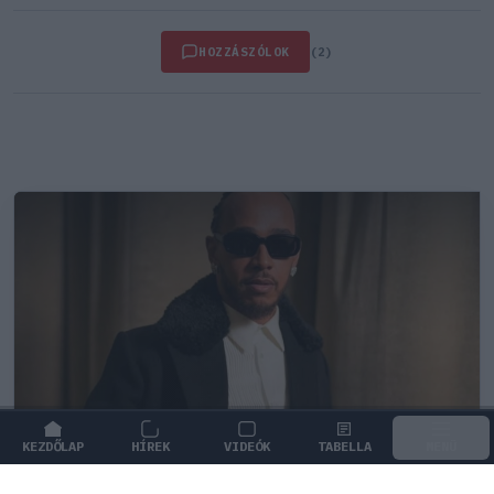
HOZZÁSZÓLOK
(2)
KEZDŐLAP
HÍREK
VIDEÓK
TABELLA
MENÜ
FORMA-1
/
FERRARI