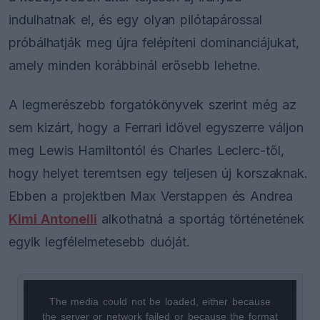
indulhatnak el, és egy olyan pilótapárossal
próbálhatják meg újra felépíteni dominanciájukat,
amely minden korábbinál erősebb lehetne.
A legmerészebb forgatókönyvek szerint még az
sem kizárt, hogy a Ferrari idővel egyszerre váljon
meg Lewis Hamiltontól és Charles Leclerc-től,
hogy helyet teremtsen egy teljesen új korszaknak.
Ebben a projektben Max Verstappen és Andrea
Kimi Antonelli
alkothatná a sportág történetének
egyik legfélelmetesebb duóját.
The media could not be loaded, either because
This
the server or network failed or because the format