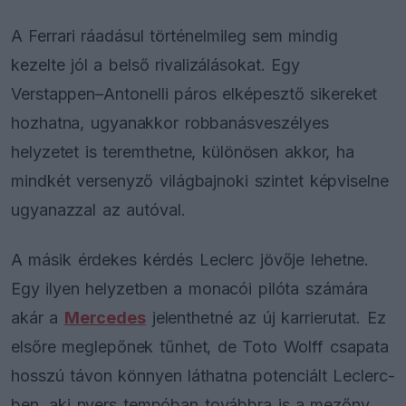
A Ferrari ráadásul történelmileg sem mindig
kezelte jól a belső rivalizálásokat. Egy
Verstappen–Antonelli páros elképesztő sikereket
hozhatna, ugyanakkor robbanásveszélyes
helyzetet is teremthetne, különösen akkor, ha
mindkét versenyző világbajnoki szintet képviselne
ugyanazzal az autóval.
A másik érdekes kérdés Leclerc jövője lehetne.
Egy ilyen helyzetben a monacói pilóta számára
akár a
Mercedes
jelenthetné az új karrierutat. Ez
elsőre meglepőnek tűnhet, de Toto Wolff csapata
hosszú távon könnyen láthatna potenciált Leclerc-
ben, aki nyers tempóban továbbra is a mezőny