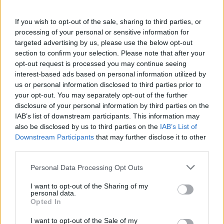
If you wish to opt-out of the sale, sharing to third parties, or
processing of your personal or sensitive information for
targeted advertising by us, please use the below opt-out
section to confirm your selection. Please note that after your
opt-out request is processed you may continue seeing
interest-based ads based on personal information utilized by
us or personal information disclosed to third parties prior to
your opt-out. You may separately opt-out of the further
disclosure of your personal information by third parties on the
Verstappen képességeit ma már szinte senki nem
IAB’s list of downstream participants. This information may
kérdőjelezi meg. A holland pilótát világszerte
also be disclosed by us to third parties on the
IAB’s List of
Downstream Participants
that may further disclose it to other
minden idők egyik legjobb versenyzőjeként
third parties.
emlegetik, aki nemcsak nyers tempóban
Please note that this website/app uses one or more Google
Personal Data Processing Opt Outs
kiemelkedő, hanem mentálisan is rendkívül erős,
services and may gather and store information including but
not limited to your visit or usage behaviour. You may click to
I want to opt-out of the Sharing of my
miközben versenyintelligenciája és agresszivitása
personal data.
grant or deny consent to Google and its third-party tags to
Opted In
is külön kategóriát képvisel a mezőnyben.
use your data for below specified purposes in below Google
consent section.
I want to opt-out of the Sale of my