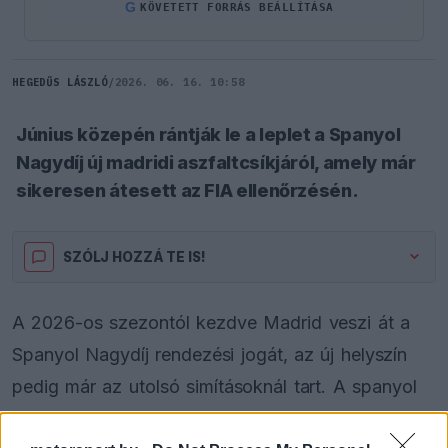
G
KÖVETETT FORRÁS BEÁLLÍTÁSA
HEGEDŰS LÁSZLÓ
/
2026. 06. 16. 10:58
Június közepén rántják le a leplet a Spanyol
Nagydíj új madridi aszfaltcsíkjáról, amely már
sikeresen átesett az FIA ellenőrzésén.
SZÓLJ HOZZÁ TE IS!
A 2026-os szezontól kezdve Madrid veszi át a
Spanyol Nagydíj rendezési jogát, az új helyszín
pedig már az utolsó simításoknál tart. A spanyol
Telemadrid televíziós csatorna beszámolója