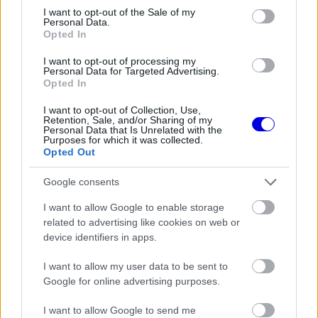
consent section.
Video
I want to opt-out of the Sale of my
a
Player
Personal Data.
is
loading.
Opted In
modal
window.
I want to opt-out of processing my
Personal Data for Targeted Advertising.
Opted In
I want to opt-out of Collection, Use,
Retention, Sale, and/or Sharing of my
Personal Data that Is Unrelated with the
Ünnepélyes megnyitó hazai sztárral
Purposes for which it was collected.
Opted Out
A projekt hivatalos bemutatóját június 16-án
Google consents
tartják meg a hazai és a nemzetközi sajtó
I want to allow Google to enable storage
képviselőinek jelenlétében. Az esemény helyi idő
related to advertising like cookies on web or
szerint délelőtt fél tizenegykor kezdődik egy
device identifiers in apps.
ünnepélyes zászlófelvonással, amelynek a pálya
I want to allow my user data to be sent to
Google for online advertising purposes.
hármas kanyarja ad otthont.
I want to allow Google to send me