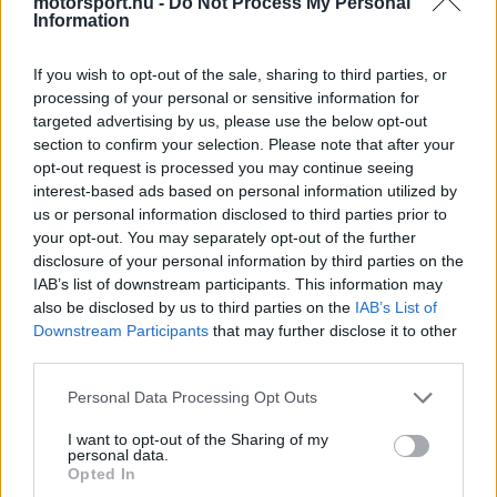
szerint az FIA szakemberei a napokban sikeresen
motorsport.hu -
Do Not Process My Personal
Information
lefolytatták a kötelező ellenőrzéseket.
If you wish to opt-out of the sale, sharing to third parties, or
A Madring névre keresztelt, 5,4 kilométer hosszú
processing of your personal or sensitive information for
targeted advertising by us, please use the below opt-out
aszfaltcsík sportinfrastruktúrája gyakorlatilag
section to confirm your selection. Please note that after your
opt-out request is processed you may continue seeing
teljesen elkészült. A csapatok által használt
interest-based ads based on personal information utilized by
bokszutcai garázsok szintén végleges formát
us or personal information disclosed to third parties prior to
your opt-out. You may separately opt-out of the further
öltöttek, így a pálya alapvető funkciói már
disclosure of your personal information by third parties on the
üzemképesek. A szervezőknek a következő
IAB’s list of downstream participants. This information may
also be disclosed by us to third parties on the
IAB’s List of
hónapokban a lelátók felépítésére, valamint a VIP-
Downstream Participants
that may further disclose it to other
zónák kialakítására kell koncentrálniuk.
third parties.
Please note that this website/app uses one or more Google
Personal Data Processing Opt Outs
services and may gather and store information including but
not limited to your visit or usage behaviour. You may click to
I want to opt-out of the Sharing of my
The media could not be loaded, either because
This
personal data.
grant or deny consent to Google and its third-party tags to
the server or network failed or because the format
Opted In
is
use your data for below specified purposes in below Google
is not supported.