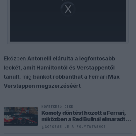
Video
Player
is
loading.
Eközben
Antonelli elárulta a legfontosabb
leckét, amit Hamiltontól és Verstappentől
tanult
, míg
bankot robbanthat a Ferrari Max
Verstappen megszerzéséért
KÖVETKEZŐ CIKK
Komoly döntést hozott a Ferrari,
miközben a Red Bullnál elmaradtak
a győzelmek
↓
GÖRGESS LE A FOLYTATÁSHOZ