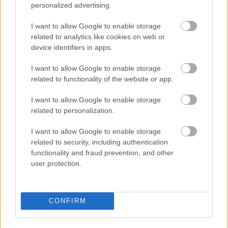
EZEKET IS AJÁNLJUK
personalized advertising.
I want to allow Google to enable storage
related to analytics like cookies on web or
FORMA-1
Antonelli elárulta a legfontosabb
device identifiers in apps.
leckét, amit Hamiltontól és
Verstappentől tanult
I want to allow Google to enable storage
related to functionality of the website or app.
I want to allow Google to enable storage
FORMA-1
related to personalization.
Bankot robbanthat a Ferrari Max
Verstappen megszerzéséért
I want to allow Google to enable storage
related to security, including authentication
functionality and fraud prevention, and other
user protection.
FORMA-1
Montoya átlátott Verstappen
trükkjén és elárulta a távozási
pletykák valódi okát
CONFIRM