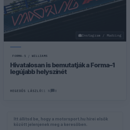
Instagram / Madring
FORMA-1
/
WILLIAMS
Hivatalosan is bemutatják a Forma–1
legújabb helyszínét
0
HEGEDŰS LÁSZLÓ
51 N
Itt állítsd be, hogy a motorsport.hu hírei elsők
között jelenjenek meg a keresőben.