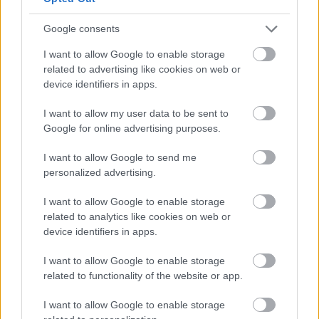
helyet, miközben a tempója biztosította számára,
Google consents
hogy a mezőny következő hulláma ne érjen a
közelébe.
I want to allow Google to enable storage
related to advertising like cookies on web or
device identifiers in apps.
EZEKET IS AJÁNLJUK
I want to allow my user data to be sent to
Google for online advertising purposes.
FORMA-1
Amerikai versenysorozatban
I want to allow Google to send me
köthet ki Max Verstappen
personalized advertising.
I want to allow Google to enable storage
related to analytics like cookies on web or
device identifiers in apps.
FORMA-1
A Ferrari olyan útra lépett amely
évekre meghatározhatja a sikerét
I want to allow Google to enable storage
related to functionality of the website or app.
I want to allow Google to enable storage