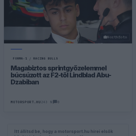
Northfoto
FORMA-1
/
RACING BULLS
Magabiztos sprintgyőzelemmel
búcsúzott az F2-től Lindblad Abu-
Dzabiban
0
MOTORSPORT.HU
243 N
Itt állítsd be, hogy a motorsport.hu hírei elsők