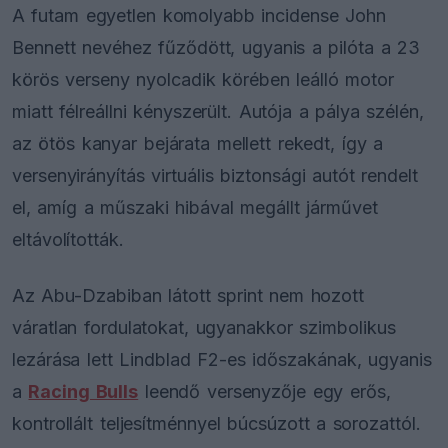
A futam egyetlen komolyabb incidense John
Bennett nevéhez fűződött, ugyanis a pilóta a 23
körös verseny nyolcadik körében leálló motor
miatt félreállni kényszerült. Autója a pálya szélén,
az ötös kanyar bejárata mellett rekedt, így a
versenyirányítás virtuális biztonsági autót rendelt
el, amíg a műszaki hibával megállt járművet
eltávolították.
Az Abu-Dzabiban látott sprint nem hozott
váratlan fordulatokat, ugyanakkor szimbolikus
lezárása lett Lindblad F2-es időszakának, ugyanis
a
Racing Bulls
leendő versenyzője egy erős,
kontrollált teljesítménnyel búcsúzott a sorozattól.