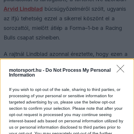
Arvid Lindblad
búcsúgyőzelméről szólt, ugyanis
az ifjú tehetség ezzel a sikerrel köszönt el a
sorozattól, mielőtt átlép a Forma–1-be a Racing
Bulls csapat színeiben.
A rajtnál Lindblad azonnal éreztette, hogy ezen a
hétvégén nem kíván engedni a ritmusból,
motorsport.hu -
Do Not Process My Personal
miközben a mögötte zajló csata is gyorsan formát
Information
öltött. Joshua Dürksen stabil tempót diktált, és
If you wish to opt-out of the sale, sharing to third parties, or
bár végig igyekezett lépést tartani az élen autózó
processing of your personal or sensitive information for
Lindbladdal, végül a második hellyel kellett
targeted advertising by us, please use the below opt-out
section to confirm your selection. Please note that after your
megelégednie, ugyanis nem talált fogást a
opt-out request is processed you may continue seeing
vezetéssel együtt járó magabiztosságon.
interest-based ads based on personal information utilized by
us or personal information disclosed to third parties prior to
your opt-out. You may separately opt-out of the further