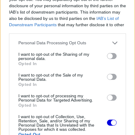
disclosure of your personal information by third parties on the
IAB’s list of downstream participants. This information may
The media could not be loaded, either because
This
also be disclosed by us to third parties on the
IAB’s List of
the server or network failed or because the format
is
Downstream Participants
that may further disclose it to other
is not supported.
third parties.
Video
a
Player
is
loading.
Please note that this website/app uses one or more Google
modal
Personal Data Processing Opt Outs
services and may gather and store information including but
window.
not limited to your visit or usage behaviour. You may click to
I want to opt-out of the Sharing of my
personal data.
grant or deny consent to Google and its third-party tags to
Opted In
use your data for below specified purposes in below Google
consent section.
I want to opt-out of the Sale of my
Personal Data.
Opted In
I want to opt-out of processing my
A dobogó harmadik fokát Nikola Csolov szerezte
Personal Data for Targeted Advertising.
Opted In
meg, aki ezzel némileg helyreállította a katari
I want to opt-out of Collection, Use,
sprinten elszalasztott esélyek egyensúlyát. Ezúttal
Retention, Sale, and/or Sharing of my
Personal Data that Is Unrelated with the
higgadt versenyzéssel húzta be a harmadik
Purposes for which it was collected.
Opted Out