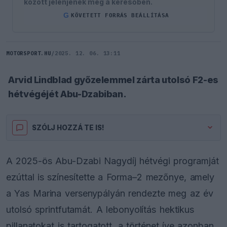
között jelenjenek meg a keresőben.
G
KÖVETETT FORRÁS BEÁLLÍTÁSA
MOTORSPORT.HU
/
2025. 12. 06. 13:11
Arvid Lindblad győzelemmel zárta utolsó F2-es
hétvégéjét Abu-Dzabiban.
SZÓLJ HOZZÁ TE IS!
A 2025-ös Abu-Dzabi Nagydíj hétvégi programját
ezúttal is színesítette a Forma–2 mezőnye, amely
a Yas Marina versenypályán rendezte meg az év
utolsó sprintfutamát. A lebonyolítás hektikus
pillanatokat is tartogatott, a történet íve azonban