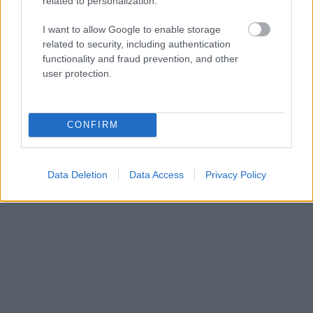
related to personalization.
FORMA-1
Megdöbbentő okok miatt nem
beszélhet a távozásáról Helmut
I want to allow Google to enable storage
Marko
related to security, including authentication
functionality and fraud prevention, and other
user protection.
CONFIRM
Data Deletion
Data Access
Privacy Policy