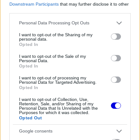
the server or network failed or because the format
Downstream Participants
that may further disclose it to other
is
is not supported.
third parties.
Video
a
Player
is
Please note that this website/app uses one or more Google
Personal Data Processing Opt Outs
loading.
modal
services and may gather and store information including but
not limited to your visit or usage behaviour. You may click to
I want to opt-out of the Sharing of my
window.
personal data.
grant or deny consent to Google and its third-party tags to
Opted In
use your data for below specified purposes in below Google
consent section.
I want to opt-out of the Sale of my
Personal Data.
Opted In
Massa, aki a baleset pillanatában vezette a
versenyt, végül csak a 13. helyen ért célba
I want to opt-out of processing my
Personal Data for Targeted Advertising.
Opted In
Szingapúrban. Az itt elvesztett pontok döntőnek
bizonyultak a Hamiltonnal vívott bajnoki csatában.
I want to opt-out of Collection, Use,
Retention, Sale, and/or Sharing of my
Bernie Ecclestone, a Formula–1 korábbi
Personal Data that Is Unrelated with the
Purposes for which it was collected.
vezérigazgatója 2023-ban a német F1 Insidernek
Opted Out
elismerte, hogy Max Mosleyval, az FIA akkori
Google consents
elnökével már 2008-ban tudtak az Alonso