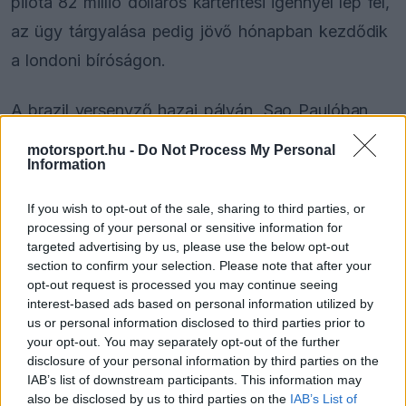
pilóta 82 millió dolláros kártérítési igénnyel lép fel,
az ügy tárgyalása pedig jövő hónapban kezdődik
a londoni bíróságon.
A brazil versenyző hazai pályán, Sao Paulóban
maradt alul a világbajnoki küzdelemben a
motorsport.hu -
Do Not Process My Personal
Information
McLarennel versenyző Hamiltonnal szemben. A
döntő néhány héttel a szingapúri futam után
If you wish to opt-out of the sale, sharing to third parties, or
következett , ahol a hírhedt Crashgate-botrány
processing of your personal or sensitive information for
targeted advertising by us, please use the below opt-out
során a Renault utasította Nelson Piquet Jr.-t,
section to confirm your selection. Please note that after your
hogy szándékosan törje össze az autóját, ezzel
opt-out request is processed you may continue seeing
interest-based ads based on personal information utilized by
segítve csapattársa,
Fernando Alonso
győzelmét.
us or personal information disclosed to third parties prior to
your opt-out. You may separately opt-out of the further
disclosure of your personal information by third parties on the
IAB’s list of downstream participants. This information may
The media could not be loaded, either because
This
also be disclosed by us to third parties on the
IAB’s List of