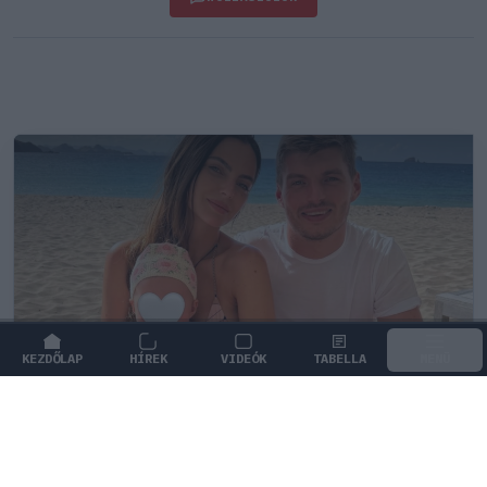
KEZDŐLAP
HÍREK
VIDEÓK
TABELLA
MENÜ
FORMA-1
/
RED BULL RACING
Max Verstappen érzelmes példával
szemléltette a család fontosságát