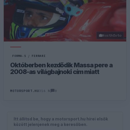
Northfoto
FORMA-1
/
FERRARI
Októberben kezdődik Massa pere a
2008-as világbajnoki cím miatt
0
MOTORSPORT.HU
316 N
Itt állítsd be, hogy a motorsport.hu hírei elsők
között jelenjenek meg a keresőben.