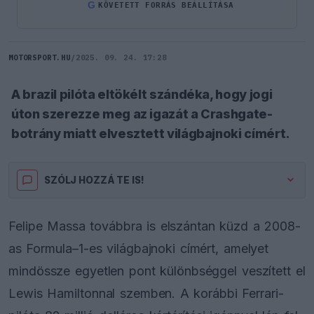
G
KÖVETETT FORRÁS BEÁLLÍTÁSA
MOTORSPORT.HU
/
2025. 09. 24. 17:28
A brazil pilóta eltökélt szándéka, hogy jogi
úton szerezze meg az igazát a Crashgate-
botrány miatt elvesztett világbajnoki címért.
SZÓLJ HOZZÁ TE IS!
Felipe Massa továbbra is elszántan küzd a 2008-
as Formula–1-es világbajnoki címért, amelyet
mindössze egyetlen pont különbséggel veszített el
Lewis Hamiltonnal szemben. A korábbi Ferrari-