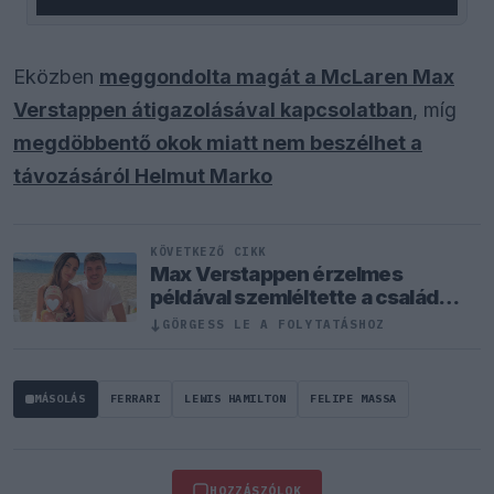
Eközben
meggondolta magát a McLaren Max
Verstappen átigazolásával kapcsolatban
, míg
megdöbbentő okok miatt nem beszélhet a
távozásáról Helmut Marko
KÖVETKEZŐ CIKK
Max Verstappen érzelmes
példával szemléltette a család
fontosságát
↓
GÖRGESS LE A FOLYTATÁSHOZ
MÁSOLÁS
FERRARI
LEWIS HAMILTON
FELIPE MASSA
HOZZÁSZÓLOK