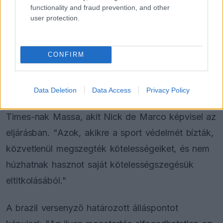
functionality and fraud prevention, and other
user protection.
FORMA-1
Adrian Newey tiszta vizet öntött a
pohárba Fernando Alonso jövőjéről
CONFIRM
"Az elszámoltathatóság kulcsfontosságú a
Data Deletion
Data Access
Privacy Policy
jövőbeli csalások megelőzésében" – nyilatkozta a
Times-nak Massa, akit Nick de Marco képvisel az
eljárásban. "Azok, akikre a sport védelmét bízták,
közvetlenül megszegték kötelességeiket, és nem
húzhatnak hasznot saját kötelességszegésük
eltitkolásából."
A brazil versenyző határozott álláspontot