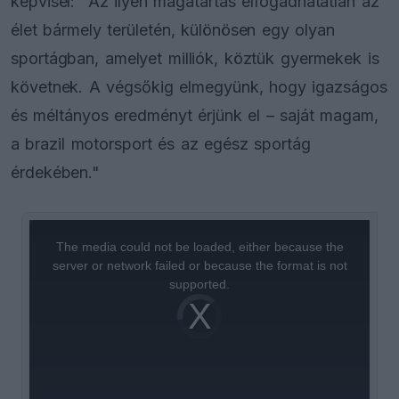
képvisel: "Az ilyen magatartás elfogadhatatlan az
élet bármely területén, különösen egy olyan
sportágban, amelyet milliók, köztük gyermekek is
követnek. A végsőkig elmegyünk, hogy igazságos
és méltányos eredményt érjünk el – saját magam,
a brazil motorsport és az egész sportág
érdekében."
This
is
a
The media could not be loaded, either because the
modal
window.
server or network failed or because the format is not
supported.
Video
Player
is
loading.