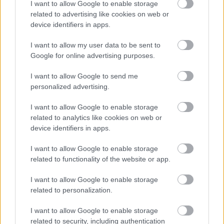
I want to allow Google to enable storage
szingapúri győzelme mögött álló valódi
related to advertising like cookies on web or
device identifiers in apps.
körülményekről, de a "hatalmas botrányt"
elkerülendő nem tettek lépéseket.
I want to allow my user data to be sent to
Google for online advertising purposes.
EZEKET IS AJÁNLJUK
I want to allow Google to send me
personalized advertising.
FORMA-1
I want to allow Google to enable storage
Meggondolta magát a McLaren
related to analytics like cookies on web or
Max Verstappen átigazolásával
device identifiers in apps.
kapcsolatban
I want to allow Google to enable storage
related to functionality of the website or app.
FORMA-1
Megdöbbentő okok miatt nem
I want to allow Google to enable storage
beszélhet a távozásáról Helmut
related to personalization.
Marko
I want to allow Google to enable storage
related to security, including authentication