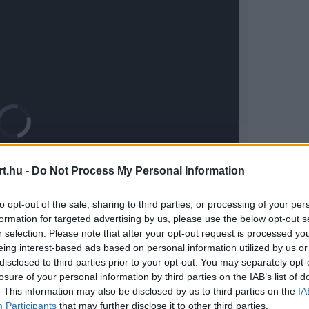
Video
Player
is
loading.
t.hu -
Do Not Process My Personal Information
to opt-out of the sale, sharing to third parties, or processing of your per
formation for targeted advertising by us, please use the below opt-out s
r selection. Please note that after your opt-out request is processed y
1x
Remaining
-
-:-
Playback
Picture-
Fullscreen
eing interest-based ads based on personal information utilized by us or
Rate
in-
Picture
Time
disclosed to third parties prior to your opt-out. You may separately opt-
losure of your personal information by third parties on the IAB’s list of
megszerezte a győzelmet, Piastri pedig csak
. This information may also be disclosed by us to third parties on the
IA
Participants
that may further disclose it to other third parties.