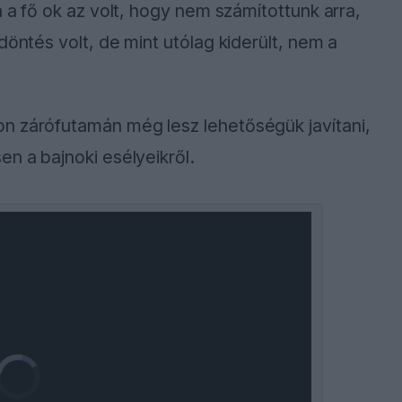
n a fő ok az volt, hogy nem számítottunk arra,
döntés volt, de mint utólag kiderült, nem a
n zárófutamán még lesz lehetőségük javítani,
n a bajnoki esélyeikről.
Video
Player
is
loading.