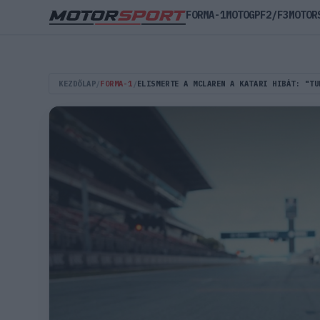
FORMA-1
MOTOGP
F2/F3
MOTOR
KEZDŐLAP
/
FORMA-1
/
ELISMERTE A MCLAREN A KATARI HIBÁT: "TU