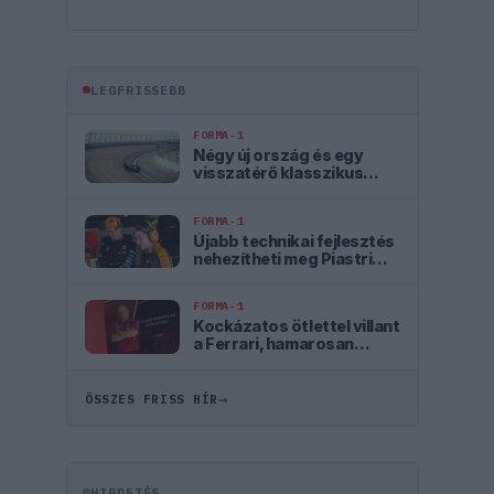
LEGFRISSEBB
FORMA-1
Négy új ország és egy
visszatérő klasszikus
pályázik F1-es futamra
2028-tól
FORMA-1
Újabb technikai fejlesztés
nehezítheti meg Piastri
életét a McLarennél
FORMA-1
Kockázatos ötlettel villant
a Ferrari, hamarosan
mindenki ezt másolhatja
→
ÖSSZES FRISS HÍR
HIRDETÉS