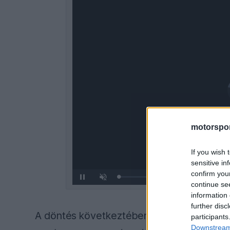
motorspor
If you wish 
sensitive in
confirm you
Loaded
:
Pause
Unmute
continue se
0%
information 
further disc
A döntés következtében Max Verstappen 
participants
Downstream 