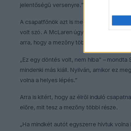
jelentőségű versenyre.”
A csapatfőnök azt is megerősítette, hogy
volt szó. A McLaren úgy ítélte meg, hogy 
arra, hogy a mezőny többi része így tesz.
„Ez egy döntés volt, nem hiba” – mondta 
mindenki más kiáll. Nyilván, amikor ez megt
volna a helyes lépés.”
Arra is kitért, hogy az élről induló csapat
előre, mit tesz a mezőny többi része.
„Ha mindkét autót egyszerre hívtuk volna