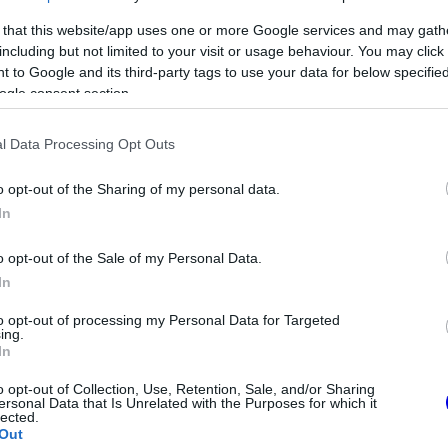
rris negyedik lett. Az eredmény különösen fájó
 that this website/app uses one or more Google services and may gath
i tabellán Verstappen már csak 12 ponttal van
including but not limited to your visit or usage behaviour. You may click 
 to Google and its third-party tags to use your data for below specifi
ányba került saját csapattársával szemben.
ogle consent section.
l Data Processing Opt Outs
o opt-out of the Sharing of my personal data.
In
o opt-out of the Sale of my Personal Data.
In
to opt-out of processing my Personal Data for Targeted
ing.
In
o opt-out of Collection, Use, Retention, Sale, and/or Sharing
FORMA-1
ersonal Data that Is Unrelated with the Purposes for which it
omátvételről
Lando Norris meglepő vallomást
lected.
ed Bullnál
tett a gyermekkori
Out
szenvedélyéről