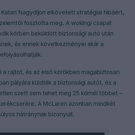
 Katari Nagydíjon elkövetett stratégiai hibáért,
őzelemtől fosztotta meg. A wokingi csapat
edik körben beküldött biztonsági autó után
snek, és ennek következményei akár a
efolyásolhatják.
 el a rajtot, és az első körökben magabiztosan
an pályára küldték a biztonsági autót, és a
etlen szett sem tehet meg 25 körnél többet –
lt kerékcserére. A McLaren azonban mindkét
 súlyos hátránynak bizonyult.