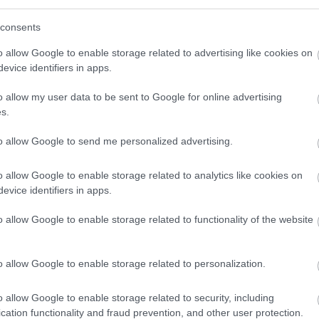
consents
egyértelműen elismerte, hogy rossz döntést
o allow Google to enable storage related to advertising like cookies on
evice identifiers in apps.
o allow my user data to be sent to Google for online advertising
s.
 ez számunkra” – nyilatkozta a Sky
 Oscarral, és ezt ő is megérdemelte volna. Ő
to allow Google to send me personalized advertising.
utamon is, és a futamon is vezette a mezőnyt.
o allow Google to enable storage related to analytics like cookies on
ősége. A végén viszont elvesztettük a
evice identifiers in apps.
al.”
o allow Google to enable storage related to functionality of the website
ztonsági autós fázisnál hozott döntésüket
o allow Google to enable storage related to personalization.
az eredmény, amit szerettünk volna. Tanulni
o allow Google to enable storage related to security, including
n térünk vissza a következő, most már döntő
cation functionality and fraud prevention, and other user protection.