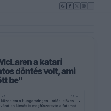
 McLaren a katari
tos döntés volt, ami
tt be"
12 n
D KI
 küzdelem a Hungaroringen – óriási előzés
 váratlan kiesés is megfűszerezte a futamot