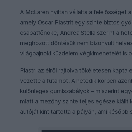
A McLaren nyíltan vállalta a felelősséget a
amely Oscar Piastrit egy szinte biztos gy
csapatfőnöke, Andrea Stella szerint a het
meghozott döntésük nem bizonyult helye
világbajnoki küzdelem végkimenetelét is b
Piastri az élről rajtolva tökéletesen kapta
vezette a futamot. A hetedik körben azonb
különleges gumiszabályok – miszerint egy
miatt a mezőny szinte teljes egésze kiál
autóját kint tartotta a pályán, ami később