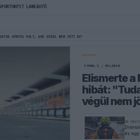
SPORTOK
PIT LANE
AUTÓ
DATOS DÖNTÉS VOLT, AMI VÉGÜL NEM JÖTT BE"
FORMA-1
/
MCLAREN
Elismerte a
hibát: "Tuda
végül nem jö
NE HAGY
Drámai
és egy