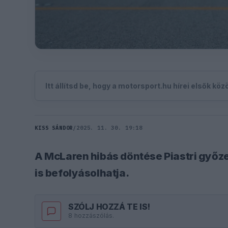
Itt állítsd be, hogy a motorsport.hu hírei elsők kö
KISS SÁNDOR
/
2025. 11. 30. 19:18
A McLaren hibás döntése Piastri győze
is befolyásolhatja.
SZÓLJ HOZZÁ TE IS!
8 hozzászólás.