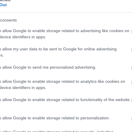
Out
zonban nem tart attól, hogy Verstappen
consents
o allow Google to enable storage related to advertising like cookies on
evice identifiers in apps.
átszhatja ki a lapjait, őszintén szólva nem
o allow my user data to be sent to Google for online advertising
Szerintem izgalmas versenyre van kilátás, de
s.
szerűség és a fair versenyzés keretein belül
to allow Google to send me personalized advertising.
o allow Google to enable storage related to analytics like cookies on
evice identifiers in apps.
et játszhat abban, ha Verstappen
 az edzések során a vártnál nagyobb mértékű
o allow Google to enable storage related to functionality of the website
het, hogy pusztán a gumik állapota miatt is
o allow Google to enable storage related to personalization.
enül stratégiai megfontolásból az élen haladó
o allow Google to enable storage related to security, including