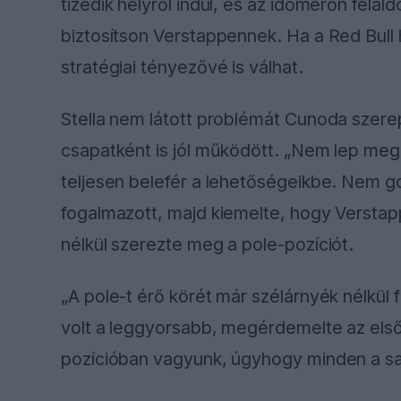
tizedik helyről indul, és az időmérőn felá
biztosítson Verstappennek. Ha a Red Bull 
stratégiai tényezővé is válhat.
Stella nem látott problémát Cunoda szere
csapatként is jól működött. „Nem lep meg
teljesen belefér a lehetőségeikbe. Nem g
fogalmazott, majd kiemelte, hogy Verstap
nélkül szerezte meg a pole-pozíciót.
„A pole-t érő körét már szélárnyék nélkül
volt a leggyorsabb, megérdemelte az első r
pozícióban vagyunk, úgyhogy minden a sa