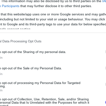
 hozzá. Hasonló stratégiát alkalmazott Lewis
. This information may also be disclosed by us to third parties on the
IA
Participants
that may further disclose it to other third parties.
t, Nico Rosberget próbálta bajnoki vereségbe
 that this website/app uses one or more Google services and may gath
including but not limited to your visit or usage behaviour. You may click 
 to Google and its third-party tags to use your data for below specifi
ogle consent section.
l Data Processing Opt Outs
o opt-out of the Sharing of my personal data.
In
o opt-out of the Sale of my Personal Data.
In
to opt-out of processing my Personal Data for Targeted
ing.
In
FORMA-1
os döntést hozott
Fontos kulcsembert csábított
o opt-out of Collection, Use, Retention, Sale, and/or Sharing
in az F1-ben
át riválisától a Red Bull
ersonal Data that Is Unrelated with the Purposes for which it
lected.