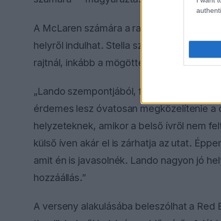
authenti
A McLaren számára a rajtsorrend ideálisnak
helyről indulhat. Stella szerint a brit vers
rajtnál, inkább a mögötte lévő autókra kell f
„Lando szempontjából, figyelembe véve az
érdemes lesz óvatosan megközelítenie a d
helyzeteknek, amikor a belső ívről nem felt
külső íven akár el is zárhatja az utat. Ép
amit én is javasolnék. Lando nagyon jó he
hozzáállás.”
A verseny alakulásába beleszólhat a Red Bu