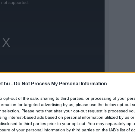
s not supported.
t.hu -
Do Not Process My Personal Information
to opt-out of the sale, sharing to third parties, or processing of your per
formation for targeted advertising by us, please use the below opt-out s
r selection. Please note that after your opt-out request is processed y
zámítanak, hogy Verstappen megpróbálhatja
eing interest-based ads based on personal information utilized by us or
disclosed to third parties prior to your opt-out. You may separately opt-
orai szakaszában, hogy ezzel hátráltassa, és a
losure of your personal information by third parties on the IAB’s list of