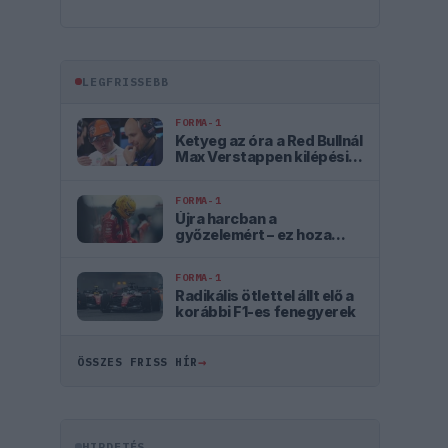
LEGFRISSEBB
FORMA-1
Ketyeg az óra a Red Bullnál
Max Verstappen kilépési
záradéka miatt
FORMA-1
Újra harcban a
győzelemért – ez hoza
meg Lewis Hamilton
feltámadását
FORMA-1
Radikális ötlettel állt elő a
korábbi F1-es fenegyerek
→
ÖSSZES FRISS HÍR
HIRDETÉS