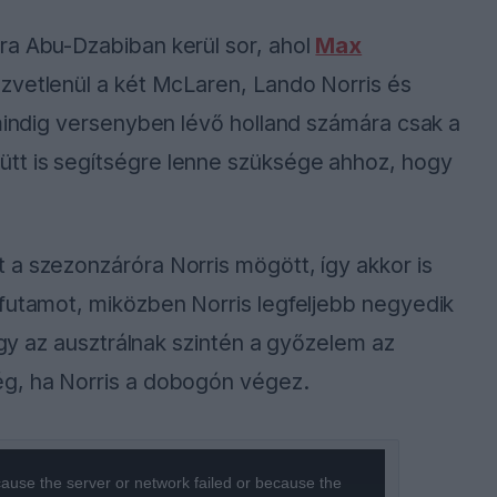
ra Abu-Dzabiban kerül sor, ahol
Max
özvetlenül a két McLaren, Lando Norris és
 mindig versenyben lévő holland számára csak a
tt is segítségre lenne szüksége ahhoz, hogy
 a szezonzáróra Norris mögött, így akkor is
 futamot, miközben Norris legfeljebb negyedik
 így az ausztrálnak szintén a győzelem az
ég, ha Norris a dobogón végez.
ause the server or network failed or because the