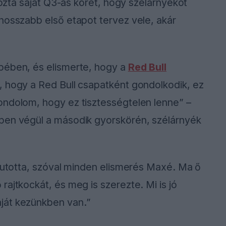
ldozta saját Q3-as körét, hogy szélárnyékot
hosszabb első etapot tervez vele, akár
pében, és elismerte, hogy a
Red Bull
, hogy a Red Bull csapatként gondolkodik, ez
ondolom, hogy ez tisztességtelen lenne” –
pen végül a második gyorskörén, szélárnyék
 futotta, szóval minden elismerés Maxé. Ma ő
ajtkockát, és meg is szerezte. Mi is jó
ját kezünkben van.”