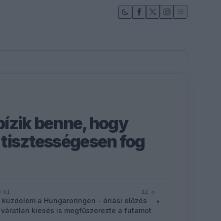
ízik benne, hogy
tisztességesen fog
12 n
D KI
 küzdelem a Hungaroringen – óriási előzés
 váratlan kiesés is megfűszerezte a futamot