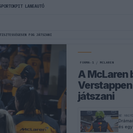
SPORTOK
PIT LANE
AUTÓ
TISZTESSÉGESEN FOG JÁTSZANI
FORMA-1
/
MCLAREN
A McLaren b
Verstappen 
játszani
NE HAGY
Drámai
és egy