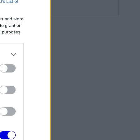
B’s List of
er and store
to grant or
ed purposes