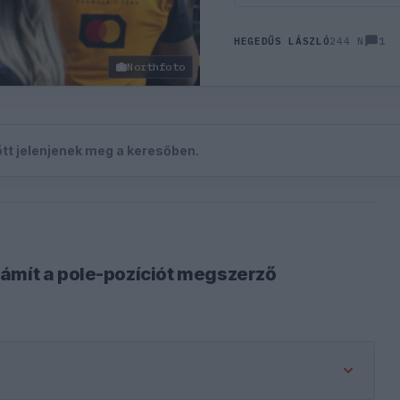
1
HEGEDŰS LÁSZLÓ
244 N
Northfoto
zött jelenjenek meg a keresőben.
zámít a pole-pozíciót megszerző