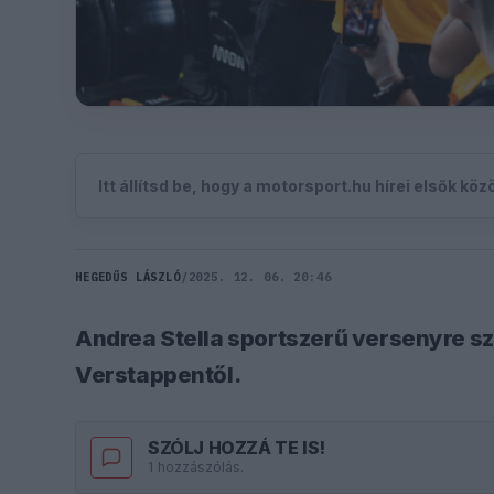
Itt állítsd be, hogy a motorsport.hu hírei elsők kö
HEGEDŰS LÁSZLÓ
/
2025. 12. 06. 20:46
Andrea Stella sportszerű versenyre s
Verstappentől.
SZÓLJ HOZZÁ TE IS!
1 hozzászólás.