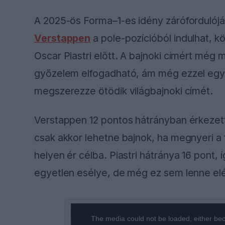
A 2025-ös Forma–1-es idény zárófordulójá
Verstappen
a pole-pozícióból indulhat, k
Oscar Piastri előtt. A bajnoki címért még
győzelem elfogadható, ám még ezzel együ
megszerezze ötödik világbajnoki címét.
Verstappen 12 pontos hátrányban érkezett
csak akkor lehetne bajnok, ha megnyeri a
helyen ér célba. Piastri hátránya 16 pont,
egyetlen esélye, de még ez sem lenne el
This
The media could not be loaded, either bec