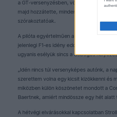
a GT-versenyzésben, volt miről eszmét cs
authenti
majd hozzátette, mindenki szeret ilyen aut
szórakoztatóak.
A pilóta egyértelműen a mentális feltöltőd
jelenlegi F1-es idény eddig nem sok öröme
ugyanis esélyük sincs a dobogós helyezé
„Idén nincs túl versenyképes autónk, a n
szerettem volna egy kicsit kizökkenni és 
miközben külön köszönetet mondott a Co
Baertnek, amiért mindössze egy hét alatt 
A hétvégi elvárásokkal kapcsolatban Strol