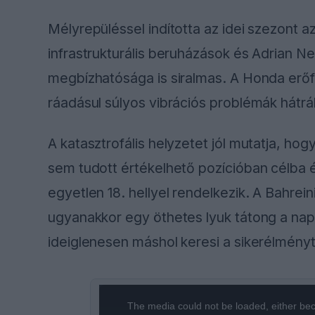
Mélyrepüléssel indította az idei szezont a
infrastrukturális beruházások és Adrian 
megbízhatósága is siralmas. A Honda erő
ráadásul súlyos vibrációs problémák hátrált
A katasztrofális helyzetet jól mutatja, ho
sem tudott értékelhető pozícióban célba 
egyetlen 18. hellyel rendelkezik. A Bahrein
ugyanakkor egy öthetes lyuk tátong a napt
ideiglenesen máshol keresi a sikerélményt
This
The media could not be loaded, either bec