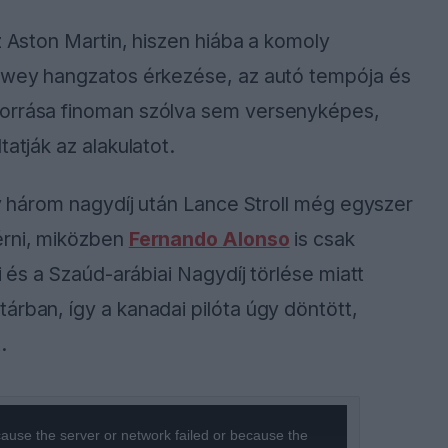
z Aston Martin, hiszen hiába a komoly
Newey hangzatos érkezése, az autó tempója és
forrása finoman szólva sem versenyképes,
atják az alakulatot.
gy három nagydíj után Lance Stroll még egyszer
érni, miközben
Fernando Alonso
is csak
i és a Szaúd-arábiai Nagydíj törlése miatt
árban, így a kanadai pilóta úgy döntött,
.
ause the server or network failed or because the