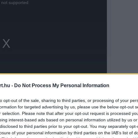
s not supported.
t.hu -
Do Not Process My Personal Information
to opt-out of the sale, sharing to third parties, or processing of your per
formation for targeted advertising by us, please use the below opt-out s
r selection. Please note that after your opt-out request is processed y
GT World Challenge Europe (GTWCE) Endurance-
eing interest-based ads based on personal information utilized by us or
disclosed to third parties prior to your opt-out. You may separately opt-
nciaországi Paul Ricard versenypályán. A
losure of your personal information by third parties on the IAB’s list of