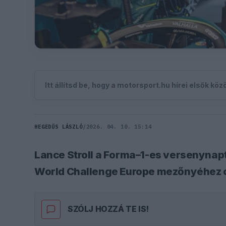
Itt állítsd be, hogy a motorsport.hu hírei elsők kö
HEGEDŰS LÁSZLÓ
/
2026. 04. 10. 15:14
Lance Stroll a Forma–1-es versenynapt
World Challenge Europe mezőnyéhez c
SZÓLJ HOZZÁ TE IS!