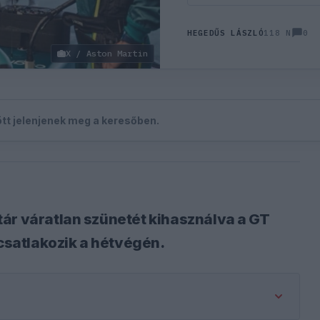
0
HEGEDŰS LÁSZLÓ
118 N
X / Aston Martin
zött jelenjenek meg a keresőben.
ár váratlan szünetét kihasználva a GT
satlakozik a hétvégén.