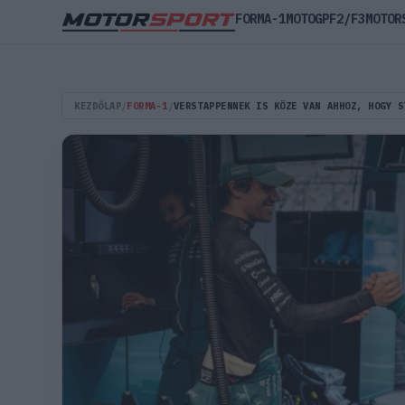
FORMA-1
MOTOGP
F2/F3
MOTOR
KEZDŐLAP
/
FORMA-1
/
VERSTAPPENNEK IS KÖZE VAN AHHOZ, HOGY S