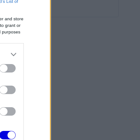
B’s List of
er and store
to grant or
ed purposes