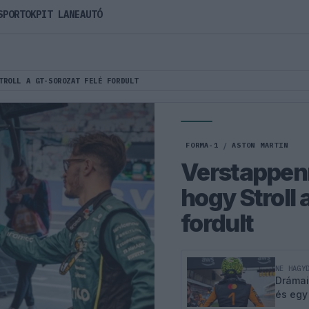
SPORTOK
PIT LANE
AUTÓ
TROLL A GT-SOROZAT FELÉ FORDULT
FORMA-1
/
ASTON MARTIN
Verstappenn
hogy Stroll 
fordult
NE HAGY
Drámai
és egy