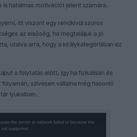
 is hatalmas motivációt jelent számára.
rni, itt viszont egy rendkívül szoros
tséges az elsőség, ha megtaláljuk a jó
zta, utalva arra, hogy a királykategóriában ez
put a folytatás előtt, így ha fizikálisan és
v folyamán, szívesen vállalna még hasonló
tár lyukaiban.
ause the server or network failed or because the
s not supported.