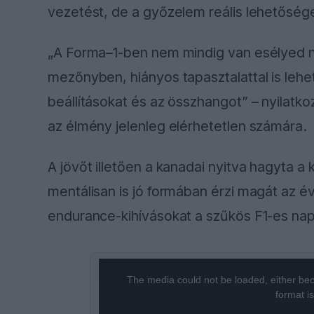
vezetést, de a győzelem reális lehetősége
„A Forma–1-ben nem mindig van esélyed nye
mezőnyben, hiányos tapasztalattal is lehe
beállításokat és az összhangot” – nyilatko
az élmény jelenleg elérhetetlen számára.
A jövőt illetően a kanadai nyitva hagyta a ka
mentálisan is jó formában érzi magát az é
endurance-kihívásokat a szűkös F1-es nap
This
is
a
The media could not be loaded, either bec
modal
window.
format i