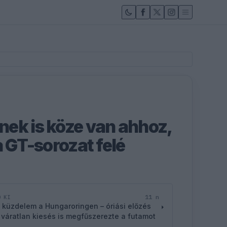
ek is köze van ahhoz,
a GT-sorozat felé
11 n
D KI
 küzdelem a Hungaroringen – óriási előzés
 váratlan kiesés is megfűszerezte a futamot