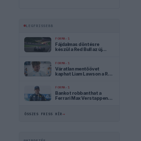
LEGFRISSEBB
FORMA-1
Fájdalmas döntésre
készül a Red Bull az új
szabályok miatt
FORMA-1
Váratlan mentőövet
kaphat Liam Lawson a Red
Bulltól
FORMA-1
Bankot robbanthat a
Ferrari Max Verstappen
megszerzéséért
→
ÖSSZES FRISS HÍR
HIRDETÉS