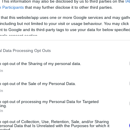
o volánja mögött bizonyíthat a Comtoyou
. This information may also be disclosed by us to third parties on the
IA
Participants
that may further disclose it to other third parties.
i és Mari Boya csapattársaként.
 that this website/app uses one or more Google services and may gath
including but not limited to your visit or usage behaviour. You may click 
 to Google and its third-party tags to use your data for below specifi
ogle consent section.
l Data Processing Opt Outs
o opt-out of the Sharing of my personal data.
In
o opt-out of the Sale of my Personal Data.
In
FORMA-1
zeget kér Alonso
Ezt a hibát még Fred Vasseur
to opt-out of processing my Personal Data for Targeted
ing.
intól a
sem tudja letagadni a Ferrarinál
In
o opt-out of Collection, Use, Retention, Sale, and/or Sharing
ersonal Data that Is Unrelated with the Purposes for which it
lected.