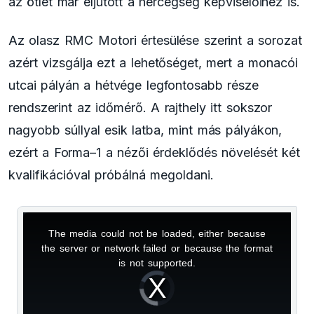
az ötlet már eljutott a hercegség képviselőihez is.
Az olasz RMC Motori értesülése szerint a sorozat
azért vizsgálja ezt a lehetőséget, mert a monacói
utcai pályán a hétvége legfontosabb része
rendszerint az időmérő. A rajthely itt sokszor
nagyobb súllyal esik latba, mint más pályákon,
ezért a Forma–1 a nézői érdeklődés növelését két
kvalifikációval próbálná megoldani.
The media could not be loaded, either because
This
the server or network failed or because the format
is
is not supported.
Video
a
Player
is
loading.
modal