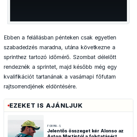
window.
Ebben a felállásban pénteken csak egyetlen
szabadedzés maradna, utána következne a
sprinthez tartozó időmérő. Szombat délelőtt
rendeznék a sprintet, majd később még egy
kvalifikációt tartanának a vasárnapi főfutam
rajtsorrendjének eldöntésére.
EZEKET IS AJÁNLJUK
FORMA-1
Jelentős összeget kér Alonso az
Aston Martintól a folytatásért