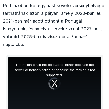
Portimaóban két egymást követő versenyhétvégét
tarthatnának azon a pályán, amely 2020-ban és
2021-ben már adott otthont a Portugál
Nagydíjnak, és amely a tervek szerint 2027-ben,
valamint 2028-ban is visszatér a Forma–1
naptárába.
This
is
a
The media could not be loaded, either because the
modal
window.
server or network failed or because the format is not
supported.
Video
Player
is
loading.