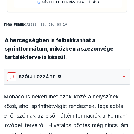
G
KÖVETETT FORRÁS BEÁLLÍTÁSA
TÖRŐ FERENC
/
2026. 06. 20. 08:19
A hercegségben is felbukkanhat a
sprintformátum, miközben a szezonvége
tartalékterve is készül.
SZÓLJ HOZZÁ TE IS!
Monaco is bekerülhet azok közé a helyszínek
közé, ahol sprinthétvégét rendeznek, legalábbis
erről szólnak az első háttérinformációk a Forma–1
jövőbeli terveiről. Hivatalos döntés még nincs, ám