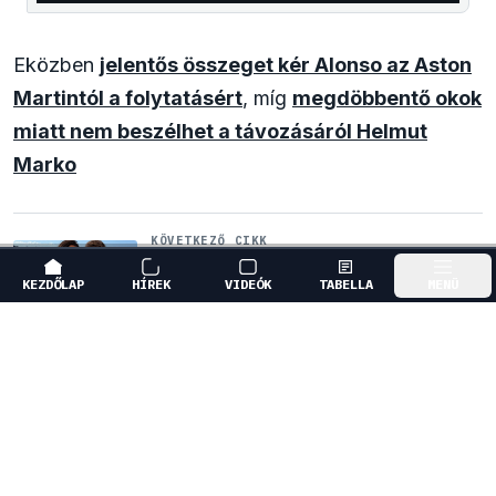
Eközben
jelentős összeget kér Alonso az Aston
Martintól a folytatásért
, míg
megdöbbentő okok
miatt nem beszélhet a távozásáról Helmut
Marko
KÖVETKEZŐ CIKK
Max Verstappen érzelmes
példával szemléltette a család
KEZDŐLAP
HÍREK
VIDEÓK
TABELLA
MENÜ
fontosságát
GÖRGESS LE A FOLYTATÁSHOZ
↓
MÁSOLÁS
LIBERTY MEDIA
HOZZÁSZÓLOK