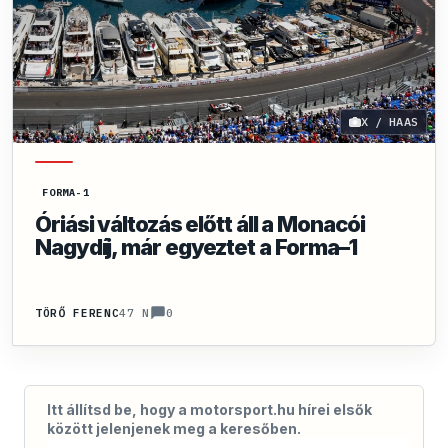
X / HAAS
FORMA-1
Óriási változás előtt áll a Monacói
Nagydíj, már egyeztet a Forma–1
0
TÖRŐ FERENC
47 N
Itt állítsd be, hogy a motorsport.hu hírei elsők
között jelenjenek meg a keresőben.