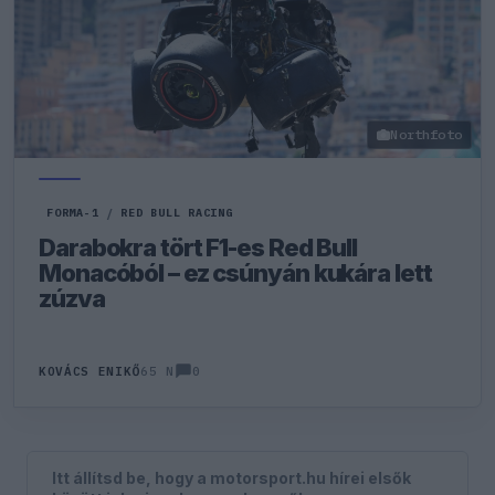
Northfoto
FORMA-1
/
RED BULL RACING
Darabokra tört F1-es Red Bull
Monacóból – ez csúnyán kukára lett
zúzva
0
KOVÁCS ENIKŐ
65 N
Itt állítsd be, hogy a motorsport.hu hírei elsők