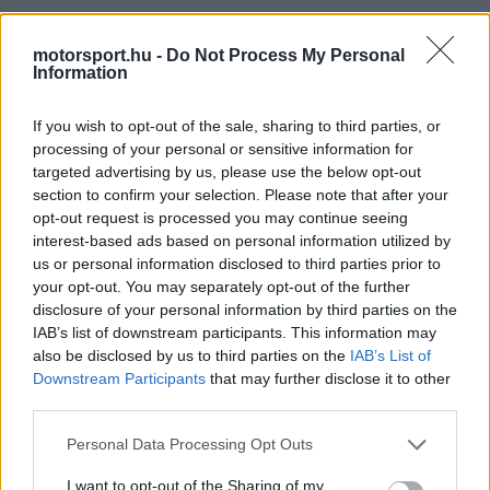
Hülkenberg
között. A közzétett videó nemcsak a
motorsport.hu -
Do Not Process My Personal
látványos ütközést mutatja meg, hanem azt is
Information
érzékelteti, hogy a hercegség szűk utcáin
If you wish to opt-out of the sale, sharing to third parties, or
mennyire vékony a határ a tökéletes kör és a
processing of your personal or sensitive information for
teljes káosz között.
targeted advertising by us, please use the below opt-out
section to confirm your selection. Please note that after your
opt-out request is processed you may continue seeing
A felvétel több különböző kameranézetet ötvöz.
interest-based ads based on personal information utilized by
A nézők láthatják az összetört versenyautókat, a
us or personal information disclosed to third parties prior to
your opt-out. You may separately opt-out of the further
pályára szóródott törmeléket, a helyszínre siető
disclosure of your personal information by third parties on the
pályabírókat, valamint Sergio Pérez fedélzeti
IAB’s list of downstream participants. This information may
also be disclosed by us to third parties on the
IAB’s List of
kamerájának képeit is. Az autó belsejéből rögzített
Downstream Participants
that may further disclose it to other
jelenetek különösen drámaiak, hiszen jól
third parties.
érzékelhető rajtuk az ütközés hirtelensége, a
Please note that this website/app uses one or more Google
Personal Data Processing Opt Outs
services and may gather and store information including but
felszálló füst és az a zűrzavar, amely pillanatok
not limited to your visit or usage behaviour. You may click to
I want to opt-out of the Sharing of my