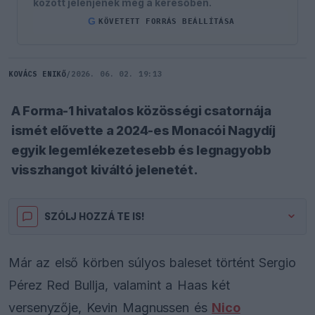
között jelenjenek meg a keresőben.
G
KÖVETETT FORRÁS BEÁLLÍTÁSA
KOVÁCS ENIKŐ
/
2026. 06. 02. 19:13
A Forma-1 hivatalos közösségi csatornája
ismét elővette a 2024-es Monacói Nagydíj
egyik legemlékezetesebb és legnagyobb
visszhangot kiváltó jelenetét.
SZÓLJ HOZZÁ TE IS!
Már az első körben súlyos baleset történt Sergio
Pérez Red Bullja, valamint a Haas két
versenyzője, Kevin Magnussen és
Nico