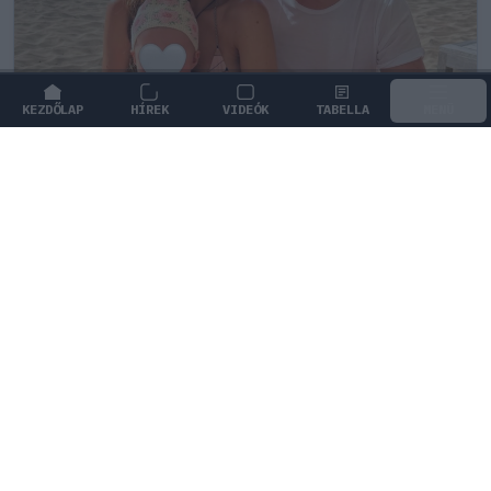
KEZDŐLAP
HÍREK
VIDEÓK
TABELLA
MENÜ
FORMA-1
/
RED BULL RACING
Max Verstappen érzelmes példával
szemléltette a család fontosságát
Max Verstappen elárulta, hogy mi jelenti számára a
legnagyobb boldogságot a trófeákon és a
győzelmeken túl.
1
KOVÁCS BOTOND
1Ó
KÖVETKEZŐ FUTAM