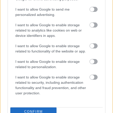
hogy ezen a helyszínen gyakorlatilag nincs hely
I want to allow Google to send me
hibázni, mivel a szalagkorlátok közelsége és az
personalized advertising.
előzési lehetőségek hiánya rendkívül kis
I want to allow Google to enable storage
mozgásteret hagy a versenyzők számára.
related to analytics like cookies on web or
device identifiers in apps.
EZEKET IS AJÁNLJUK
I want to allow Google to enable storage
related to functionality of the website or app.
FORMA-1
I want to allow Google to enable storage
Sergio Perez válthatja Carlos
related to personalization.
Sainzot a Williamsnél
I want to allow Google to enable storage
related to security, including authentication
functionality and fraud prevention, and other
FORMA-1
user protection.
A Ferrari olyan útra lépett amely
évekre meghatározhatja a sikerét
CONFIRM