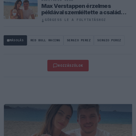
Max Verstappen érzelmes
példával szemléltette a család
fontosságát
↓
GÖRGESS LE A FOLYTATÁSHOZ
MÁSOLÁS
RED BULL RACING
SERGIO PEREZ
SERGIO PEREZ
HOZZÁSZÓLOK