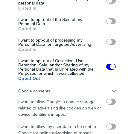
personal data.
alatt alakult ki Monaco legendásan szűk utcáin.
grant or deny consent to Google and its third-party tags to
Opted In
use your data for below specified purposes in below Google
consent section.
I want to opt-out of the Sale of my
Personal Data.
Opted In
The media could not be loaded, either because
This
the server or network failed or because the format
is
I want to opt-out of processing my
is not supported.
Personal Data for Targeted Advertising.
Video
a
Opted In
Player
is
loading.
modal
I want to opt-out of Collection, Use,
Retention, Sale, and/or Sharing of my
window.
Personal Data that Is Unrelated with the
Purposes for which it was collected.
Opted Out
Google consents
A videót az F1 hivatalos közösségi felülete
I want to allow Google to enable storage
related to advertising like cookies on web or
osztotta meg, mely ezzel ismét ráirányította a
device identifiers in apps.
figyelmet a monacói pálya egyik legfontosabb
I want to allow my user data to be sent to
sajátosságára. A jelenetek tökéletesen bemutatják,
Google for online advertising purposes.