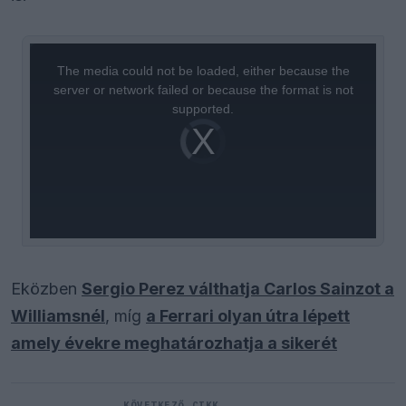
This
is
a
The media could not be loaded, either because the
modal
window.
server or network failed or because the format is not
supported.
Video
Player
is
loading.
Eközben
Sergio Perez válthatja Carlos Sainzot a
Williamsnél
, míg
a Ferrari olyan útra lépett
amely évekre meghatározhatja a sikerét
KÖVETKEZŐ CIKK