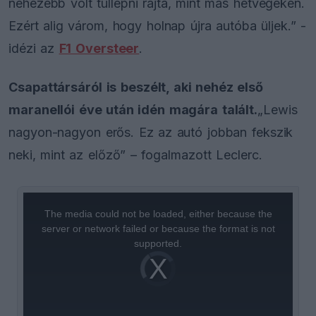
nehezebb volt túllépni rajta, mint más hétvégéken.
Ezért alig várom, hogy holnap újra autóba üljek.” -
idézi az
F1 Oversteer
.
Csapattársáról is beszélt, aki nehéz első
maranellói éve után idén magára talált.
„Lewis
nagyon-nagyon erős. Ez az autó jobban fekszik
neki, mint az előző” – fogalmazott Leclerc.
This
is
a
The media could not be loaded, either because the
modal
window.
server or network failed or because the format is not
supported.
Video
Player
is
loading.