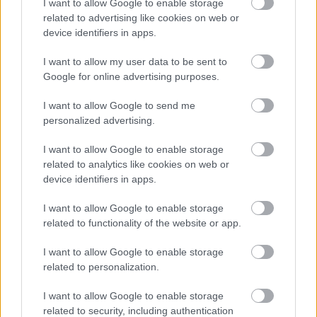
I want to allow Google to enable storage
related to advertising like cookies on web or
device identifiers in apps.
I want to allow my user data to be sent to
Google for online advertising purposes.
I want to allow Google to send me
personalized advertising.
I want to allow Google to enable storage
related to analytics like cookies on web or
device identifiers in apps.
I want to allow Google to enable storage
related to functionality of the website or app.
Leclerc ennek ellenére változtat. Barcelonában
I want to allow Google to enable storage
related to personalization.
már ugyanazt a Carbon Industrie csomagot
használja, mint Hamilton, hogy közelebb kerüljön
I want to allow Google to enable storage
related to security, including authentication
csapattársához.