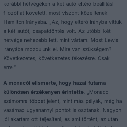
korábbi hétvégéken a két autó eltérő beállítási
filozófiát követett, most viszont közelítenek
Hamilton irányába. „Az, hogy eltérő irányba vittük
a két autót, csapatdöntés volt. Az utóbbi két
hétvége nehezebb lett, mint vártam. Most Lewis
irányába mozdulunk el. Mire van szükségem?
Következetes, következetes fékezésre. Csak
erre.”
A monacói elismerte, hogy hazai futama
különösen érzékenyen érintette
. „Monaco
számomra többet jelent, mint más pályák, még ha
vasárnap ugyanannyi pontot is osztanak. Nagyon
jól akartam ott teljesíteni, és ami történt, az után