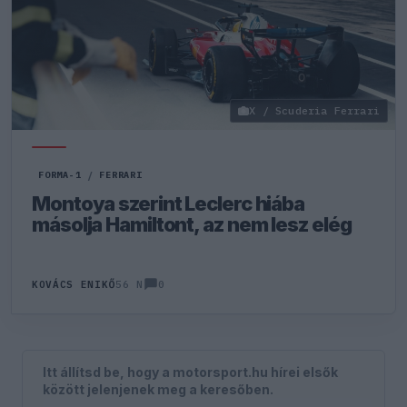
X / Scuderia Ferrari
FORMA-1
/
FERRARI
Montoya szerint Leclerc hiába
másolja Hamiltont, az nem lesz elég
0
KOVÁCS ENIKŐ
56 N
Itt állítsd be, hogy a motorsport.hu hírei elsők
között jelenjenek meg a keresőben.