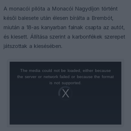
A monacói pilóta a Monacói Nagydíjon történt
késői balesete után élesen bírálta a Brembót,
miután a 18-as kanyarban falnak csapta az autót,
és kiesett. Állítása szerint a karbonfékek szerepet
játszottak a kiesésében.
The media could not be loaded, either because
This
the server or network failed or because the format
is
is not supported.
Video
a
Player
is
loading.
modal
window.