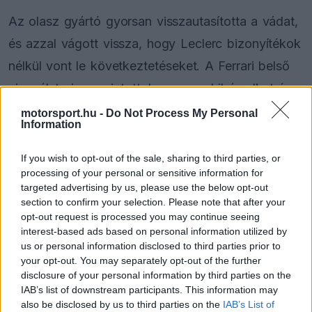
Az olasz gyártó gyorsan visszautasította a vádat,
és azzal vágott vissza, hogy Leclerc bizonyítékok
nélkül vont le következtetéseket. A Ferrari belső
vizsgálata is arra jutott, hogy nem hibás alkatrész
okozta a balesetet, hanem az, hogy a biztonsági
motorsport.hu -
Do Not Process My Personal
Information
autós újraindítás előtt nem sikerült megfelelő
hőmérsékletre hozni a fékeket.
If you wish to opt-out of the sale, sharing to third parties, or
processing of your personal or sensitive information for
targeted advertising by us, please use the below opt-out
EZEKET IS AJÁNLJUK
section to confirm your selection. Please note that after your
opt-out request is processed you may continue seeing
interest-based ads based on personal information utilized by
FORMA-1
us or personal information disclosed to third parties prior to
Óriási átalakulás a Ferrarinál,
your opt-out. You may separately opt-out of the further
miközben baljós árnyak vetülnek a
Holland Nagydíjra
disclosure of your personal information by third parties on the
IAB’s list of downstream participants. This information may
also be disclosed by us to third parties on the
IAB’s List of