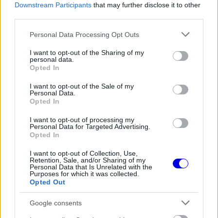
Downstream Participants
that may further disclose it to other
FORMA-1
third parties.
Kimi Räikkönen, akinek több
világbajnoki címet kellett volna
Please note that this website/app uses one or more Google
Personal Data Processing Opt Outs
nyernie a McLarennel
services and may gather and store information including but
not limited to your visit or usage behaviour. You may click to
I want to opt-out of the Sharing of my
personal data.
grant or deny consent to Google and its third-party tags to
Opted In
FORMA-1
use your data for below specified purposes in below Google
A McLaren korábbi szerelője
consent section.
I want to opt-out of the Sale of my
kitálalt Hamilton F1-es
Personal Data.
debütálásáról
Opted In
I want to opt-out of processing my
Personal Data for Targeted Advertising.
Opted In
I want to opt-out of Collection, Use,
Retention, Sale, and/or Sharing of my
Personal Data that Is Unrelated with the
Purposes for which it was collected.
Opted Out
Google consents