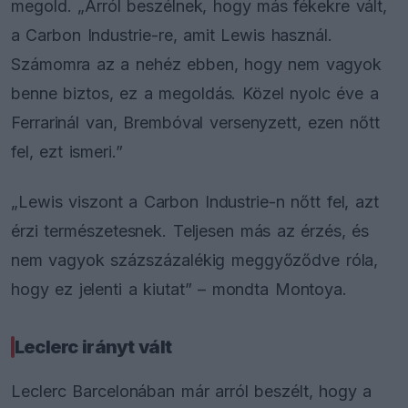
megold. „Arról beszélnek, hogy más fékekre vált,
a Carbon Industrie-re, amit Lewis használ.
Számomra az a nehéz ebben, hogy nem vagyok
benne biztos, ez a megoldás. Közel nyolc éve a
Ferrarinál van, Brembóval versenyzett, ezen nőtt
fel, ezt ismeri.”
„Lewis viszont a Carbon Industrie-n nőtt fel, azt
érzi természetesnek. Teljesen más az érzés, és
nem vagyok százszázalékig meggyőződve róla,
hogy ez jelenti a kiutat” – mondta Montoya.
Leclerc irányt vált
Leclerc Barcelonában már arról beszélt, hogy a