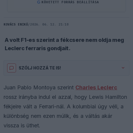
G
KÖVETETT FORRÁS BEÁLLÍTÁSA
KOVÁCS ENIKŐ
/
2026. 06. 12. 21:18
A volt F1-es szerint a fékcsere nem oldja meg
Leclerc ferraris gondjait.
SZÓLJ HOZZÁ TE IS!
Juan Pablo Montoya szerint
Charles Leclerc
rossz irányba indul el azzal, hogy Lewis Hamilton
fékjeire vált a Ferrari-nál. A kolumbiai úgy véli, a
különbség nem ezen múlik, és a váltás akár
vissza is üthet.