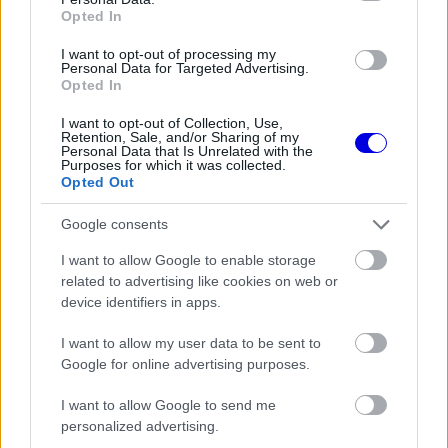
the server or network failed or because the format
Opted In
is
is not supported.
I want to opt-out of processing my
Video
a
Personal Data for Targeted Advertising.
Player
is
Opted In
loading.
modal
I want to opt-out of Collection, Use,
window.
Retention, Sale, and/or Sharing of my
Personal Data that Is Unrelated with the
Purposes for which it was collected.
Opted Out
Google consents
A
Red Bull
sztárja nem meglepő módon a svájci
Emil Frey Racinggel áll majd rajthoz a négyórás
I want to allow Google to enable storage
related to advertising like cookies on web or
viadalon, ahol csapattársával, Chris Lulhammel
device identifiers in apps.
egy Ferrari 296 GT3-at fognak vezetni, és a
I want to allow my user data to be sent to
legtöbben arra számítanak, hogy Verstappenék
Google for online advertising purposes.
rögtön harcba is szállhatnak a győzelemért.
I want to allow Google to send me
personalized advertising.