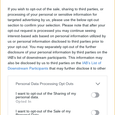
Forma–1-gyel, csupán a mostani szabad hétvégén
If you wish to opt-out of the sale, sharing to third parties, or
már élesben is versenyezni fog egy GT3-as
processing of your personal or sensitive information for
autóval, méghozzá a méltán híres Nordschleifén.
targeted advertising by us, please use the below opt-out
section to confirm your selection. Please note that after your
opt-out request is processed you may continue seeing
A négyszeres bajnok két héttel korábban is ott
interest-based ads based on personal information utilized by
us or personal information disclosed to third parties prior to
volt a német aszfaltcsíkon, hogy megszerezze a
your opt-out. You may separately opt-out of the further
legmagasabb kategóriában való induláshoz
disclosure of your personal information by third parties on the
IAB’s list of downstream participants. This information may
szükséges licencet. Ezt akkor egy visszafojtott
also be disclosed by us to third parties on the
IAB’s List of
GT4-es Porschéval kellett megtennie, de mivel
Downstream Participants
that may further disclose it to other
third parties.
többé-kevésbé teljesítette a szükséges
Please note that this website/app uses one or more Google
feltételeket, ezért megkapta a versenyzői
Personal Data Processing Opt Outs
services and may gather and store information including but
engedélyét.
not limited to your visit or usage behaviour. You may click to
I want to opt-out of the Sharing of my
personal data.
grant or deny consent to Google and its third-party tags to
Opted In
use your data for below specified purposes in below Google
consent section.
I want to opt-out of the Sale of my
The media could not be loaded, either because
This
Personal Data.