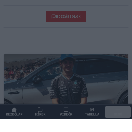
HOZZÁSZÓLOK
KEZDŐLAP
HÍREK
VIDEÓK
TABELLA
MENÜ
FORMA-1
/
MERCEDES