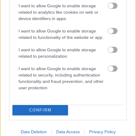
EZEKET IS AJÁNLJUK
I want to allow Google to enable storage
related to analytics like cookies on web or
device identifiers in apps.
FORMA-1
Adrian Newey megszólalt a titkos
fejlesztésekről és a Honda
I want to allow Google to enable storage
motorról
related to functionality of the website or app.
I want to allow Google to enable storage
related to personalization.
FORMA-1
A Honda egészen a téli tesztekig
azt hitte, hogy minden rendben
I want to allow Google to enable storage
van
related to security, including authentication
functionality and fraud prevention, and other
user protection.
FORMA-1
Itt az FIA bejelentése: Egy
szombati futam is vár a mezőnyre
CONFIRM
Data Deletion
Data Access
Privacy Policy
Ez lesz tehát a holland pilóta első igazi versenye