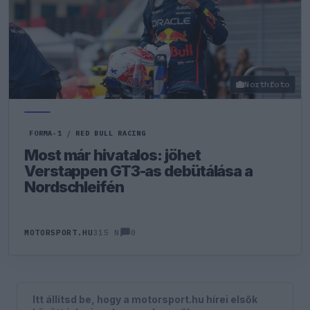
Northfoto
FORMA-1
/
RED BULL RACING
Most már hivatalos: jöhet
Verstappen GT3-as debütálása a
Nordschleifén
0
MOTORSPORT.HU
315 N
Itt állítsd be, hogy a motorsport.hu hírei elsők