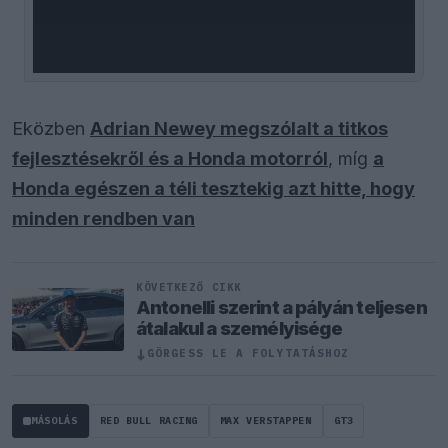
Eközben
Adrian Newey megszólalt a titkos
fejlesztésekről és a Honda motorról
, míg
a
Honda egészen a téli tesztekig azt hitte, hogy
minden rendben van
KÖVETKEZŐ CIKK
Antonelli szerint a pályán teljesen
átalakul a személyisége
↓
GÖRGESS LE A FOLYTATÁSHOZ
MÁSOLÁS
RED BULL RACING
MAX VERSTAPPEN
GT3