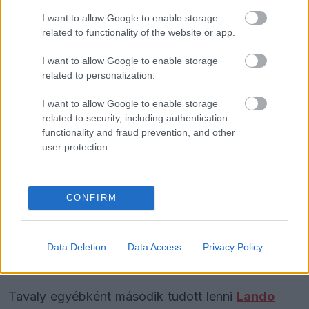
FORMA-1
I want to allow Google to enable storage
Zéró kifogás az Alpine-nál, a
related to functionality of the website or app.
McLaren és a Ferrari a
célkeresztben
I want to allow Google to enable storage
related to personalization.
Ami Verstappen eddigi szingapúri eredményeit
I want to allow Google to enable storage
related to security, including authentication
illeti, azok az ő szintjéhez képest nem éppen a
functionality and fraud prevention, and other
legjobbak. A nyolc indulásából ugyan hétszer
user protection.
eljutott a célig és mindig pontot szerzett, de
dobogóra csak háromszor állhatott. Az átlagos
CONFIRM
helyezése 4,7, ami azért jól mutatja, hogy a Red
Bull számára valóban nem ez a legkedvezőbb
Data Deletion
Data Access
Privacy Policy
aszfaltcsík.
Tavaly egyébként második tudott lenni
Lando