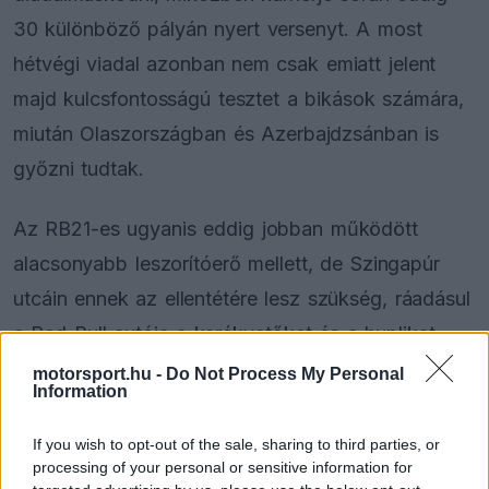
30 különböző pályán nyert versenyt. A most
hétvégi viadal azonban nem csak emiatt jelent
majd kulcsfontosságú tesztet a bikások számára,
miután Olaszországban és Azerbajdzsánban is
győzni tudtak.
Az RB21-es ugyanis eddig jobban működött
alacsonyabb leszorítóerő mellett, de Szingapúr
utcáin ennek az ellentétére lesz szükség, ráadásul
a Red Bull autója a kerékvetőket és a huplikat
sem szereti annyira, ami szintén hátrányt jelent
motorsport.hu -
Do Not Process My Personal
Information
számukra.
If you wish to opt-out of the sale, sharing to third parties, or
processing of your personal or sensitive information for