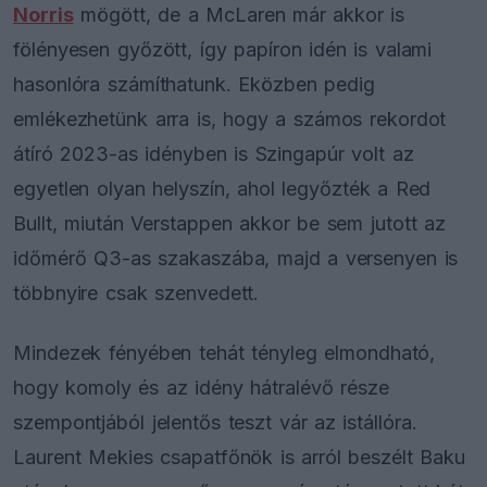
Norris
mögött, de a McLaren már akkor is
fölényesen győzött, így papíron idén is valami
hasonlóra számíthatunk. Eközben pedig
emlékezhetünk arra is, hogy a számos rekordot
átíró 2023-as idényben is Szingapúr volt az
egyetlen olyan helyszín, ahol legyőzték a Red
Bullt, miután Verstappen akkor be sem jutott az
időmérő Q3-as szakaszába, majd a versenyen is
többnyire csak szenvedett.
Mindezek fényében tehát tényleg elmondható,
hogy komoly és az idény hátralévő része
szempontjából jelentős teszt vár az istállóra.
Laurent Mekies csapatfőnök is arról beszélt Baku