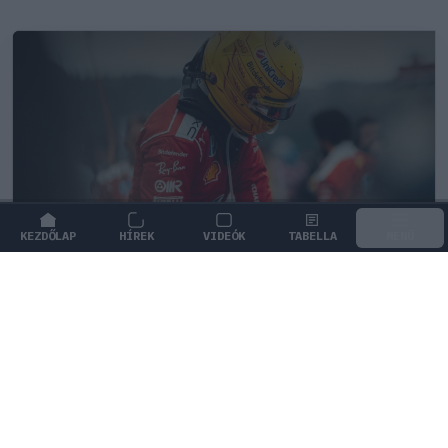
KEZDŐLAP
HÍREK
VIDEÓK
TABELLA
MENÜ
FORMA-1
/
FERRARI
Újra harcban a győzelemért – ez hoza
meg Lewis Hamilton feltámadását
A Le Mans-i legenda Tom Kristensen szerint az új
szabályok végre lehetővé teszik Lewis Hamilton
számára a tündöklést.