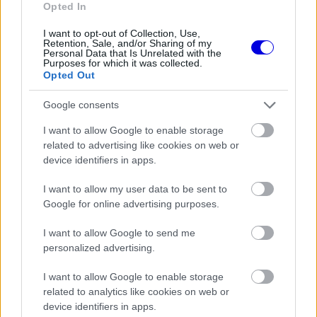
Opted In
viszont ismét felsülnek a villanyfényes futam
I want to opt-out of Collection, Use,
során, akkor könnyen lehet, hogy a fellángolásuk
Retention, Sale, and/or Sharing of my
Personal Data that Is Unrelated with the
inkább csak ideiglenes és pályaspecifikus volt.
Purposes for which it was collected.
Opted Out
EZEKET IS AJÁNLJUK
Google consents
I want to allow Google to enable storage
related to advertising like cookies on web or
FORMA-1
device identifiers in apps.
Rendkívül okos döntést hozott az
Aston Martin az F1-ben
I want to allow my user data to be sent to
Google for online advertising purposes.
I want to allow Google to send me
FORMA-1
personalized advertising.
Kimi Räikkönen, akinek több
világbajnoki címet kellett volna
I want to allow Google to enable storage
nyernie a McLarennel
related to analytics like cookies on web or
device identifiers in apps.