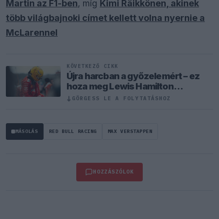
Martin az F1-ben
, míg
Kimi Räikkönen, akinek
több világbajnoki címet kellett volna nyernie a
McLarennel
KÖVETKEZŐ CIKK
Újra harcban a győzelemért – ez
hoza meg Lewis Hamilton
feltámadását
↓
GÖRGESS LE A FOLYTATÁSHOZ
MÁSOLÁS
RED BULL RACING
MAX VERSTAPPEN
HOZZÁSZÓLOK