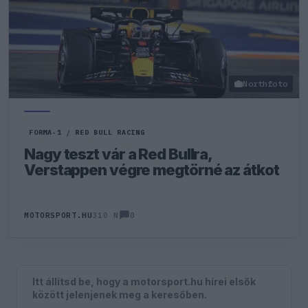
Northfoto
FORMA-1
/
RED BULL RACING
Nagy teszt vár a Red Bullra,
Verstappen végre megtörné az átkot
0
MOTORSPORT.HU
310 N
Itt állítsd be, hogy a motorsport.hu hírei elsők
között jelenjenek meg a keresőben.