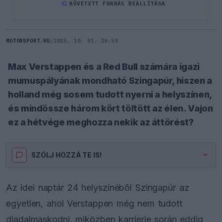
G
KÖVETETT FORRÁS BEÁLLÍTÁSA
MOTORSPORT.HU
/
2025. 10. 01. 10:59
Max Verstappen és a Red Bull számára igazi
mumuspályának mondható Szingapúr, hiszen a
holland még sosem tudott nyerni a helyszínen,
és mindössze három kört töltött az élen. Vajon
ez a hétvége meghozza nekik az áttörést?
SZÓLJ HOZZÁ TE IS!
Az idei naptár 24 helyszínéből Szingapúr az
egyetlen, ahol Verstappen még nem tudott
diadalmaskodni, miközben karrierje során eddig