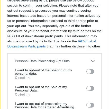
targeted advertising by us, please use the below opt-out
The media could not be loaded, either because
This
section to confirm your selection. Please note that after your
the server or network failed or because the format
is
opt-out request is processed you may continue seeing
is not supported.
interest-based ads based on personal information utilized by
a
us or personal information disclosed to third parties prior to
modal
your opt-out. You may separately opt-out of the further
disclosure of your personal information by third parties on the
window.
IAB’s list of downstream participants. This information may
also be disclosed by us to third parties on the
IAB’s List of
Downstream Participants
that may further disclose it to other
third parties.
Ez a mostani nagydíj tehát egyfajta választóvonal
Please note that this website/app uses one or more Google
Personal Data Processing Opt Outs
services and may gather and store information including but
is lehet az idei bajnoki harcban. Amennyiben
not limited to your visit or usage behaviour. You may click to
I want to opt-out of the Sharing of my
personal data.
Verstappen esetleg nyerni tudna, vagy legalább
grant or deny consent to Google and its third-party tags to
Opted In
use your data for below specified purposes in below Google
felállhatna a dobogóra egy erős hétvége után,
consent section.
I want to opt-out of the Sale of my
akkor talán kijelenthető, hogy a
Red Bull
valóban
Personal Data.
Opted In
előrelépett az autójával, és a szezon végéig
I want to opt-out of processing my
harcban lehetnek a McLarennel. Amennyiben
Personal Data for Targeted Advertising.