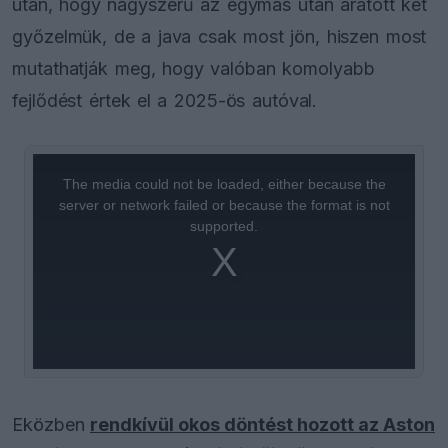
után, hogy nagyszerű az egymás után aratott két
győzelmük, de a java csak most jön, hiszen most
mutathatják meg, hogy valóban komolyabb
fejlődést értek el a 2025-ös autóval.
This
is
a
The media could not be loaded, either because the
modal
window.
server or network failed or because the format is not
supported.
Eközben
rendkívül okos döntést hozott az Aston