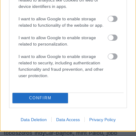
device identifiers in apps.
FORMA-1
Rendkívül okos döntést hozott az
Aston Martin az F1-ben
I want to allow Google to enable storage
related to functionality of the website or app.
I want to allow Google to enable storage
related to personalization.
FORMA-1
Komoly döntést hozott a Ferrari,
miközben a Red Bullnál elmaradtak
I want to allow Google to enable storage
a győzelmek
related to security, including authentication
functionality and fraud prevention, and other
user protection.
FORMA-1
Óriási fordulat Lewis Hamilton
jövőjével kapcsolatban
CONFIRM
Data Deletion
Data Access
Privacy Policy
A kanadai végül elmondta, úgy véli, hogy egy
többszörös IndyCar-bajnok, mint Palou, jobb