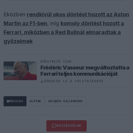
Eközben
rendkívül okos döntést hozott az Aston
Martin az F1-ben
, míg
komoly döntést hozott a
Ferrari, miközben a Red Bullnál elmaradtak a
győzelmek
KÖVETKEZŐ CIKK
Frédéric Vasseur megváltoztatta a
Ferrari teljes kommunikációját
↓
GÖRGESS LE A FOLYTATÁSHOZ
MÁSOLÁS
ALPINE
JACQUES VILLENEUVE
HOZZÁSZÓLOK