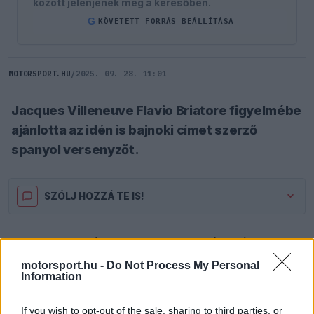
között jelenjenek meg a keresőben.
G
KÖVETETT FORRÁS BEÁLLÍTÁSA
MOTORSPORT.HU
/
2025. 09. 28. 11:01
Jacques Villeneuve Flavio Briatore figyelmébe
ajánlotta az idén is bajnoki címet szerző
spanyol versenyzőt.
SZÓLJ HOZZÁ TE IS!
Az 1997-es világbajnok egy fogadóirodának
nyilatkozva elmondta: „Flavio Briatore mindig is
motorsport.hu -
Do Not Process My Personal
Information
nagyon brutális volt, és ez így is van rendjén. A
múltban rengeteg pilótaválasztást csinált, amelyek
If you wish to opt-out of the sale, sharing to third parties, or