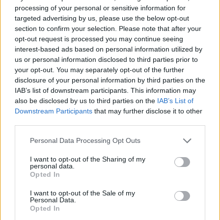
processing of your personal or sensitive information for
közül néhány elképesztő volt, mások pedig
targeted advertising by us, please use the below opt-out
teljesen elrontottak, de legalább próbálkozott."
section to confirm your selection. Please note that after your
opt-out request is processed you may continue seeing
interest-based ads based on personal information utilized by
Villeneuve nem érti, miért nem néznek a Forma-1-
us or personal information disclosed to third parties prior to
your opt-out. You may separately opt-out of the further
es csapatok bizonyos sorozatokon túlra új
disclosure of your personal information by third parties on the
versenyzők után kutatva, különösen mivel jelenleg
IAB’s list of downstream participants. This information may
also be disclosed by us to third parties on the
IAB’s List of
nincsenek nagy tehetségek, akik készen állnának
Downstream Participants
that may further disclose it to other
a királykategóriába való belépésre a kanadai
third parties.
szerint.
Please note that this website/app uses one or more Google
Personal Data Processing Opt Outs
services and may gather and store information including but
not limited to your visit or usage behaviour. You may click to
I want to opt-out of the Sharing of my
personal data.
grant or deny consent to Google and its third-party tags to
Opted In
The media could not be loaded, either because
This
use your data for below specified purposes in below Google
the server or network failed or because the format
consent section.
is
I want to opt-out of the Sale of my
is not supported.
Personal Data.
Video
Opted In
a
Player
is