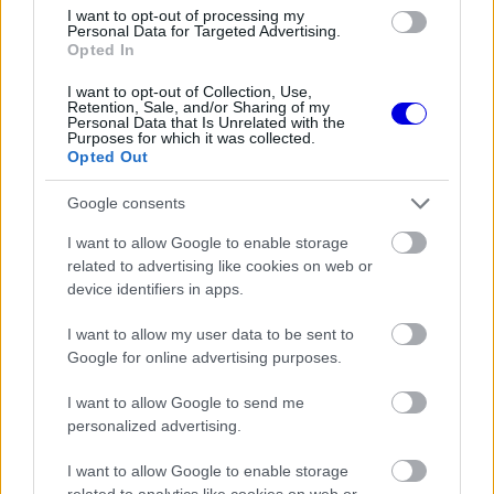
loading.
modal
I want to opt-out of processing my
Personal Data for Targeted Advertising.
window.
Opted In
I want to opt-out of Collection, Use,
Retention, Sale, and/or Sharing of my
Personal Data that Is Unrelated with the
Purposes for which it was collected.
Opted Out
„Jelenleg egyetlen fiatal versenyzőnél sem látjuk
azt a szikrát. Nagyon nehéz tudni, mi vár ránk.
Google consents
Valamilyen oknál fogva az F1 nem figyeli, mi
I want to allow Google to enable storage
történik az Egyesült Államokban, például az
related to advertising like cookies on web or
device identifiers in apps.
IndyCarban, és hogy mely pilóták lehetnének
I want to allow my user data to be sent to
vagy nem lehetnének esetleg potenciális F1-es
Google for online advertising purposes.
versenyzők" - fejtette ki Villeneuve.
I want to allow Google to send me
personalized advertising.
EZEKET IS AJÁNLJUK
I want to allow Google to enable storage
related to analytics like cookies on web or