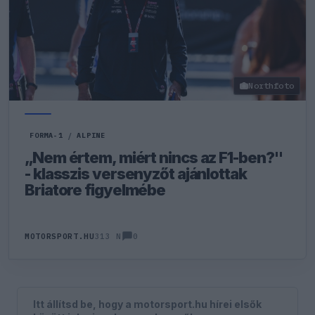
Northfoto
FORMA-1
/
ALPINE
„Nem értem, miért nincs az F1-ben?"
- klasszis versenyzőt ajánlottak
Briatore figyelmébe
0
MOTORSPORT.HU
313 N
Itt állítsd be, hogy a motorsport.hu hírei elsők