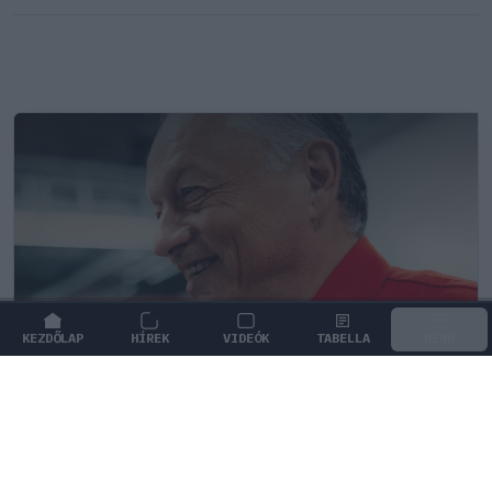
KEZDŐLAP
HÍREK
VIDEÓK
TABELLA
MENÜ
FORMA-1
/
FERRARI
Frédéric Vasseur megváltoztatta a
Ferrari teljes kommunikációját