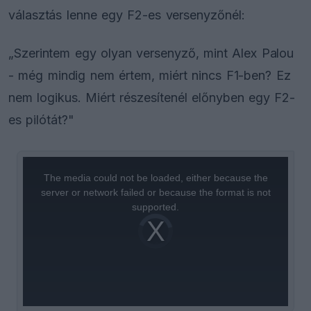
választás lenne egy F2-es versenyzőnél:
„Szerintem egy olyan versenyző, mint Alex Palou
- még mindig nem értem, miért nincs F1-ben? Ez
nem logikus. Miért részesítenél előnyben egy F2-
es pilótát?"
This
is
a
The media could not be loaded, either because the
modal
window.
server or network failed or because the format is not
supported.
Video
Player
is
loading.