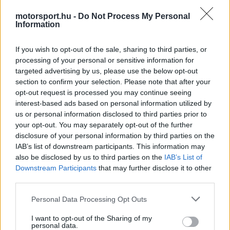
Régi rendszerű fiókkal rendelkezel?
motorsport.hu -
Do Not Process My Personal
Lépj be felhasználónévvel és jelszóval, majd állj át
Information
az e-mail alapú rendszerre.
If you wish to opt-out of the sale, sharing to third parties, or
processing of your personal or sensitive information for
targeted advertising by us, please use the below opt-out
Mester
HITELESÍTETT
M
section to confirm your selection. Please note that after your
@mester
2025. 11. 29. 13:48
opt-out request is processed you may continue seeing
interest-based ads based on personal information utilized by
A végén még rájön , hogy Alonso jobb mint Tappen
us or personal information disclosed to third parties prior to
.😁
your opt-out. You may separately opt-out of the further
disclosure of your personal information by third parties on the
IAB’s list of downstream participants. This information may
1
0
Némítás
Válasz
also be disclosed by us to third parties on the
IAB’s List of
Downstream Participants
that may further disclose it to other
Összecsukás
(2 válasz)
third parties.
Please note that this website/app uses one or more Google
Nem Tom
Personal Data Processing Opt Outs
N
↳ Válasz
services and may gather and store information including but
2025. 11. 29. 15:24
not limited to your visit or usage behaviour. You may click to
I want to opt-out of the Sharing of my
personal data.
grant or deny consent to Google and its third-party tags to