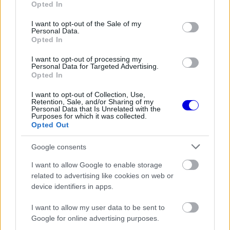
Közel 20 évvel idősebb Alonso és egy gyengébb
Opted In
use your data for below specified purposes in below Google
autóval a sprintidőmérőn előtte végzett.
consent section.
Verstappen még Tsunodától is kikapott.
I want to opt-out of the Sale of my
Personal Data.
Opted In
2
0
Némítás
Válasz
I want to opt-out of processing my
Personal Data for Targeted Advertising.
Opted In
Összecsukás
(1 válasz)
I want to opt-out of Collection, Use,
Retention, Sale, and/or Sharing of my
Mester
HITELESÍTETT
M
↳ Válasz
@Nem Tom
Personal Data that Is Unrelated with the
@mester
2025. 11. 29. 15:42
Purposes for which it was collected.
Opted Out
Erről beszélek, az az Aston sokkal rosszabb
autó, Stroll már a Q1-ben kieset vele , mégis
Google consents
feltörölte a padlót a Redbull pilótáival 🤣.
I want to allow Google to enable storage
related to advertising like cookies on web or
device identifiers in apps.
0
0
Némítás
Válasz
I want to allow my user data to be sent to
Google for online advertising purposes.
Justin Time