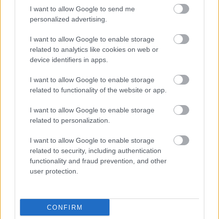
J
I want to allow Google to send me
2025. 11. 29. 13:40
personalized advertising.
Két zseni.
I want to allow Google to enable storage
De érdekes lesz a jövő év!
related to analytics like cookies on web or
device identifiers in apps.
3
0
Némítás
Válasz
I want to allow Google to enable storage
related to functionality of the website or app.
I want to allow Google to enable storage
related to personalization.
Friss tartalmakért kövessetek minket a Google
I want to allow Google to enable storage
Híreken is.
related to security, including authentication
functionality and fraud prevention, and other
user protection.
FRISS HÍREK
ÖSSZES
Elképesztő fizetéssel marasztalná az
11:19
1
elvágyódó Sainz-ot a Williams
CONFIRM