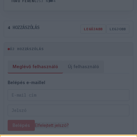
4
TÖRŐ FERENC
253 N
HOZZÁSZÓLÁS
4
LEGÚJABB
LEGJOBB
ÚJ HOZZÁSZÓLÁS
Meglévő felhasználó
Új felhasználó
Belépés e-maillel
Belépés
Elfelejtett jelszó?