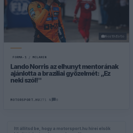
Northfoto
FORMA-1
/
MCLAREN
Lando Norris az elhunyt mentorának
ajánlotta a brazíliai győzelmét: „Ez
neki szól!"
0
MOTORSPORT.HU
271 N
Itt állítsd be, hogy a motorsport.hu hírei elsők