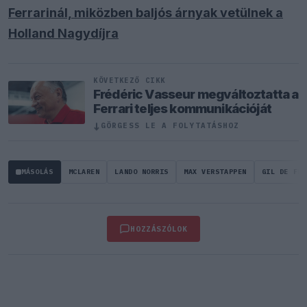
Ferrarinál, miközben baljós árnyak vetülnek a
Holland Nagydíjra
KÖVETKEZŐ CIKK
Frédéric Vasseur megváltoztatta a
Ferrari teljes kommunikációját
↓
GÖRGESS LE A FOLYTATÁSHOZ
MÁSOLÁS
MCLAREN
LANDO NORRIS
MAX VERSTAPPEN
GIL DE FER
HOZZÁSZÓLOK