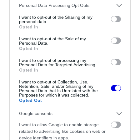
window.
Please note that this website/app uses one or more Google
Personal Data Processing Opt Outs
services and may gather and store information including but
not limited to your visit or usage behaviour. You may click to
I want to opt-out of the Sharing of my
personal data.
grant or deny consent to Google and its third-party tags to
Opted In
use your data for below specified purposes in below Google
Az üzenetet külön is megismételte: „Ez a
consent section.
I want to opt-out of the Sale of my
győzelem Gilé, tudom, büszke lenne rám.”
Personal Data.
Opted In
I want to opt-out of processing my
EZEKET IS AJÁNLJUK
Personal Data for Targeted Advertising.
Opted In
I want to opt-out of Collection, Use,
FORMA-1
Retention, Sale, and/or Sharing of my
Fontos kulcsembert csábított át
Personal Data that Is Unrelated with the
Purposes for which it was collected.
riválisától a Red Bull
Opted Out
Google consents
FORMA-1
I want to allow Google to enable storage
Óriási átalakulás a Ferrarinál,
related to advertising like cookies on web or
miközben baljós árnyak vetülnek a
device identifiers in apps.