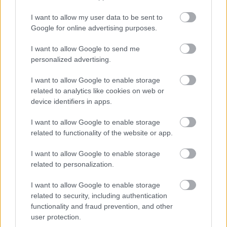
Holland Nagydíjra
I want to allow my user data to be sent to
Google for online advertising purposes.
FORMA-1
Komoly döntést hozott a Ferrari,
I want to allow Google to send me
miközben a Red Bullnál elmaradtak
personalized advertising.
a győzelmek
I want to allow Google to enable storage
related to analytics like cookies on web or
device identifiers in apps.
A szezon második felében szerzett mentális
stabilitásról szólva jelezte, hogy a külső zajt
I want to allow Google to enable storage
related to functionality of the website or app.
igyekszik kizárni, miközben a csapat munkáját és
saját felkészülését is méltatta: „Figyelmen kívül
I want to allow Google to enable storage
related to personalization.
hagyom a kritikát, magamra összpontosítok.”
I want to allow Google to enable storage
related to security, including authentication
Hozzátette: „Az évnek ezen a szakaszán úgy
functionality and fraud prevention, and other
érzem, sokat javultam. Megtanultam kizárni a zajt,
user protection.