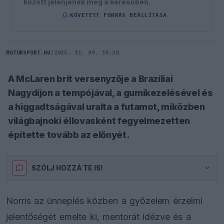
között jelenjenek meg a keresőben.
G
KÖVETETT FORRÁS BEÁLLÍTÁSA
MOTORSPORT.HU
/
2025. 11. 09. 19:20
A McLaren brit versenyzője a Brazíliai
Nagydíjon a tempójával, a gumikezelésével és
a higgadtságával uralta a futamot, miközben
világbajnoki éllovasként fegyelmezetten
építette tovább az előnyét.
SZÓLJ HOZZÁ TE IS!
Norris az ünneplés közben a győzelem érzelmi
jelentőségét emelte ki, mentorát idézve és a