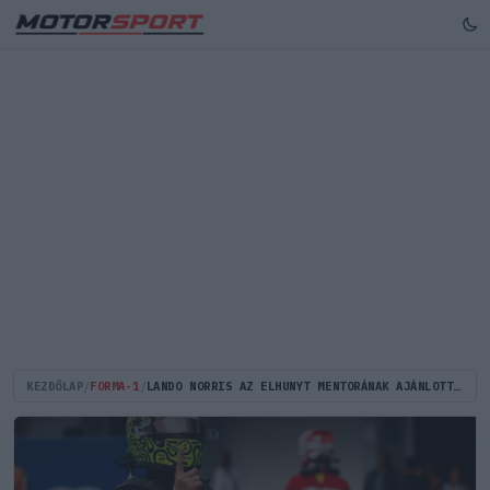
KEZDŐLAP
/
FORMA-1
/
LANDO NORRIS AZ ELHUNYT MENTORÁNAK AJÁNLOTTA A BRAZÍLIAI GYŐZELMÉT: „EZ NEKI SZÓL!"