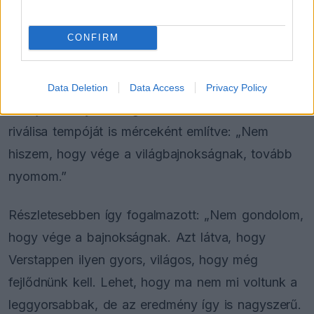
és magamra koncentrálni. A csapat rendkívüli
autót adott alám, de a pályán kívül is rengeteget
CONFIRM
dolgoztam, hogy készen álljak ezekre a
pillanatokra.”
Data Deletion
Data Access
Privacy Policy
A bajnoki helyzet megítélésében óvatos maradt,
riválisa tempóját is mérceként említve: „Nem
hiszem, hogy vége a világbajnokságnak, tovább
nyomom.”
Részletesebben így fogalmazott: „Nem gondolom,
hogy vége a bajnokságnak. Azt látva, hogy
Verstappen ilyen gyors, világos, hogy még
fejlődnünk kell. Lehet, hogy ma nem mi voltunk a
leggyorsabbak, de az eredmény így is nagyszerű.