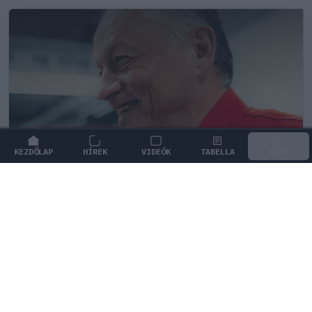
KEZDŐLAP
HÍREK
VIDEÓK
TABELLA
MENÜ
FORMA-1
/
FERRARI
Frédéric Vasseur megváltoztatta a
Ferrari teljes kommunikációját
A maranellói csapat vezetője szakított a merész
ígéretekkel, és határozottan kiállt a sajtónyomás alatt
lévő munkatársai mellett.