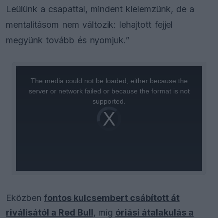
Leülünk a csapattal, mindent kielemzünk, de a
mentalitásom nem változik: lehajtott fejjel
megyünk tovább és nyomjuk.”
This
is
a
The media could not be loaded, either because the
modal
window.
server or network failed or because the format is not
supported.
Video
Player
is
loading.
Eközben
fontos kulcsembert csábított át
riválisától a Red Bull
, míg
óriási átalakulás a