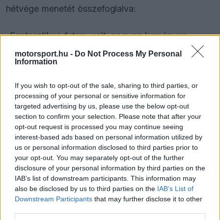
hétvége menetét összefoglalva:
„Fantasztikus futam volt, nagyon keményen
nyomtam, a közönség hihetetlen itt. Ez a
motorsport.hu -
Do Not Process My Personal
Information
győzelem Gil de Ferrannak szól, az egyik
mentoromnak. Biztos vagyok benne, hogy ma
If you wish to opt-out of the sale, sharing to third parties, or
processing of your personal or sensitive information for
nagyon boldog és büszke lenne rám. Tökéletes
targeted advertising by us, please use the below opt-out
hétvége volt, tele érzelemmel és fókuszszal.”
section to confirm your selection. Please note that after your
opt-out request is processed you may continue seeing
interest-based ads based on personal information utilized by
us or personal information disclosed to third parties prior to
The media could not be loaded, either because
This
your opt-out. You may separately opt-out of the further
the server or network failed or because the format
disclosure of your personal information by third parties on the
is
is not supported.
IAB’s list of downstream participants. This information may
Video
also be disclosed by us to third parties on the
IAB’s List of
a
Player
is
Downstream Participants
that may further disclose it to other
loading.
modal
third parties.