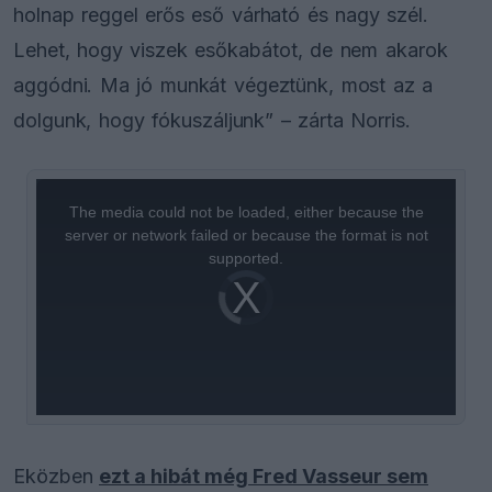
holnap reggel erős eső várható és nagy szél.
Lehet, hogy viszek esőkabátot, de nem akarok
aggódni. Ma jó munkát végeztünk, most az a
dolgunk, hogy fókuszáljunk” – zárta Norris.
This
is
a
The media could not be loaded, either because the
modal
window.
server or network failed or because the format is not
supported.
Video
Player
is
loading.
Eközben
ezt a hibát még Fred Vasseur sem