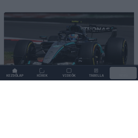
KEZDŐLAP
HÍREK
VIDEÓK
TABELLA
MENÜ
FORMA-1
/
MERCEDES
Különleges hangulat vár Antonellire
Monzában, nem mindenki neki
szurkol
A bajnokságot vezető Andrea Kimi Antonelli izgatottan
várja a monzai futamot, miközben az olasz szurkolók