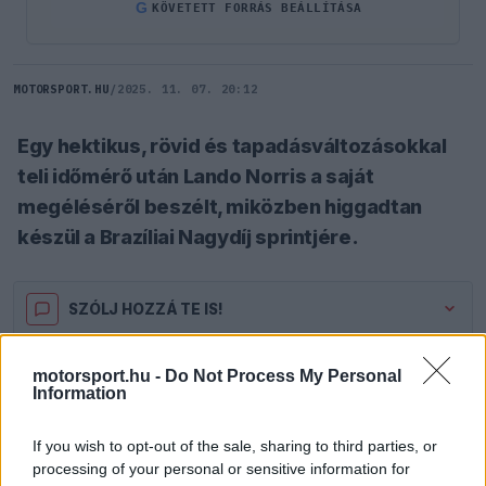
G
KÖVETETT FORRÁS BEÁLLÍTÁSA
MOTORSPORT.HU
/
2025. 11. 07. 20:12
Egy hektikus, rövid és tapadásváltozásokkal
teli időmérő után Lando Norris a saját
megéléséről beszélt, miközben higgadtan
készül a Brazíliai Nagydíj sprintjére.
SZÓLJ HOZZÁ TE IS!
motorsport.hu -
Do Not Process My Personal
A brit versenyző egy rövid, intenzív SQ3-as
Information
szakaszban szerezte meg a sprintpole-t, ahol a
If you wish to opt-out of the sale, sharing to third parties, or
közepesről lágyra váltás, a változó tapadás és
processing of your personal or sensitive information for
Interlagos hullámzó, vak kanyarokkal tűzdelt