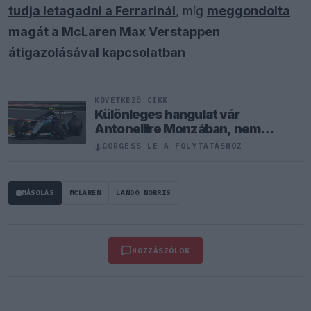
tudja letagadni a Ferrarinál
, míg
meggondolta
magát a McLaren Max Verstappen
átigazolásával kapcsolatban
KÖVETKEZŐ CIKK
Különleges hangulat vár
Antonellire Monzában, nem
mindenki neki szurkol
↓
GÖRGESS LE A FOLYTATÁSHOZ
MÁSOLÁS
MCLAREN
LANDO NORRIS
HOZZÁSZÓLOK