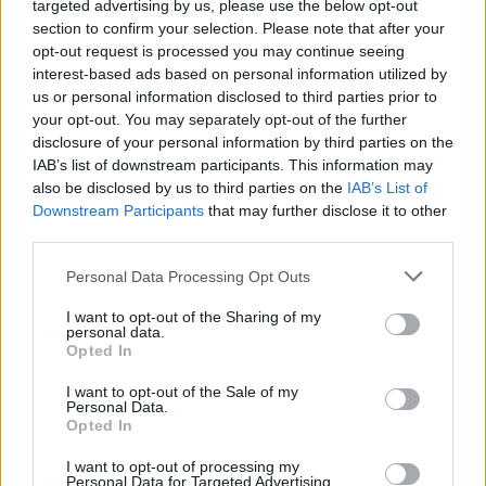
targeted advertising by us, please use the below opt-out
section to confirm your selection. Please note that after your
vonalvezetése jelentette a fő kihívásokat; mindezt
opt-out request is processed you may continue seeing
úgy kezelte, hogy a végrehajtásra és a tiszta
interest-based ads based on personal information utilized by
us or personal information disclosed to third parties prior to
körre koncentrált.
your opt-out. You may separately opt-out of the further
disclosure of your personal information by third parties on the
„Az időmérő nehezebb lett a vártnál. Sok gyors
IAB’s list of downstream participants. This information may
also be disclosed by us to third parties on the
IAB’s List of
autó volt a pályán, és a közepesről lágyra váltani
Downstream Participants
that may further disclose it to other
sosem könnyű. De megtettük, amit kellett: mi
third parties.
voltunk a leggyorsabbak” – értékelt Norris.
Please note that this website/app uses one or more Google
Personal Data Processing Opt Outs
services and may gather and store information including but
not limited to your visit or usage behaviour. You may click to
I want to opt-out of the Sharing of my
personal data.
grant or deny consent to Google and its third-party tags to
Opted In
The media could not be loaded, either because
This
use your data for below specified purposes in below Google
the server or network failed or because the format
consent section.
I want to opt-out of the Sale of my
is
is not supported.
Personal Data.
Opted In
Video
a
Player
is
loading.
modal
I want to opt-out of processing my
Personal Data for Targeted Advertising.