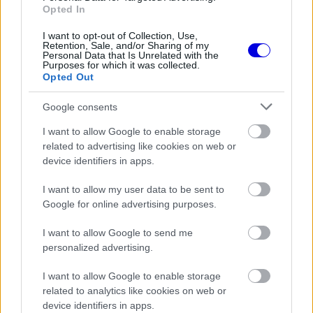
window.
Opted In
I want to opt-out of Collection, Use,
Retention, Sale, and/or Sharing of my
Personal Data that Is Unrelated with the
Purposes for which it was collected.
Opted Out
„Nem éreztem magam olyan kényelmesen, mint
Mexikóban, és ettől ez a pole még különlegesebb.
Google consents
Itt az időmérő a hétvége egyik legjobb része: a
I want to allow Google to enable storage
related to advertising like cookies on web or
pálya hullámzik, vak kanyarok és mélyedések
device identifiers in apps.
váltják egymást. Élmény vezetni, és egy ilyen
I want to allow my user data to be sent to
helyszínen pole-t szerezni maga az öröm” – tette
Google for online advertising purposes.
hozzá.
I want to allow Google to send me
personalized advertising.
EZEKET IS AJÁNLJUK
I want to allow Google to enable storage
related to analytics like cookies on web or
device identifiers in apps.
FORMA-1