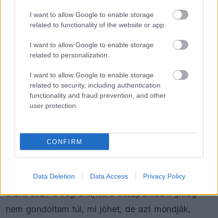
Ezt a hibát még Fred Vasseur sem
tudja letagadni a Ferrarinál
I want to allow Google to enable storage
related to functionality of the website or app.
I want to allow Google to enable storage
FORMA-1
related to personalization.
Meggondolta magát a McLaren
Max Verstappen átigazolásával
I want to allow Google to enable storage
kapcsolatban
related to security, including authentication
functionality and fraud prevention, and other
user protection.
FORMA-1
Sergio Perez válthatja Carlos
Sainzot a Williamsnél
CONFIRM
Data Deletion
Data Access
Privacy Policy
A folytatásnál az időjárás lehet a főszereplő, ezért
a brit csak a végrehajtásra összpontosít. „Még
nem gondoltam túl, mi jöhet, de azt mondják,