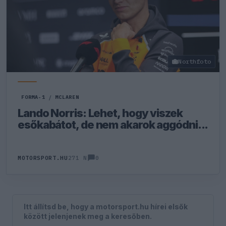
Northfoto
FORMA-1
/
MCLAREN
Lando Norris: Lehet, hogy viszek
esőkabátot, de nem akarok aggódni...
0
MOTORSPORT.HU
271 N
Itt állítsd be, hogy a motorsport.hu hírei elsők
között jelenjenek meg a keresőben.