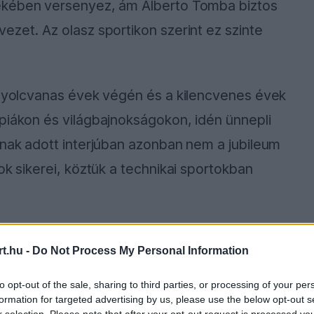
ékében versenyez, ám Alberto Tomba biztos
ezet. Az olasz sportikon szerint ez szinte
a nyolcvanas évek végén és a kilencvenes évek
piákon és világbajnokságokon, idén ünnepli
tnak adott interjúban azonban nem a jubileum
ok sikerei, köztük a technikai sportokban
t.hu -
Do Not Process My Personal Information
ause the server or network failed or because the
s not supported.
to opt-out of the sale, sharing to third parties, or processing of your per
formation for targeted advertising by us, please use the below opt-out s
r selection. Please note that after your opt-out request is processed y