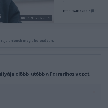
0
KISS SÁNDOR
82 N
X / Mercedes F1
zött jelenjenek meg a keresőben.
ályája előbb-utóbb a Ferrarihoz vezet.