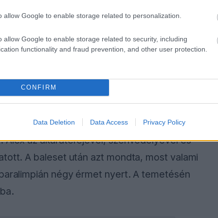
omba.
o allow Google to enable storage related to personalization.
lála is, amely megrázta az autósport világát.
o allow Google to enable storage related to security, including
001-es baleset előtt kezdődött, és a
cation functionality and fraud prevention, and other user protection.
CONFIRM
l személyes hangon beszélt.
gymást, és utána is barátok maradtunk. Több
Data Deletion
Data Access
Privacy Policy
. Alex az akaraterejével, szenvedélyével és
tott. A baleset után azt mondta, most valami
 paralimpián négy érmet nyert. A temetésén
mba.