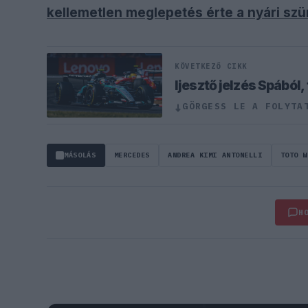
kellemetlen meglepetés érte a nyári szü
KÖVETKEZŐ CIKK
GÖRGESS LE A FOLYTA
↓
MÁSOLÁS
MERCEDES
ANDREA KIMI ANTONELLI
TOTO W
H