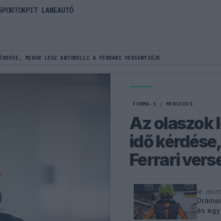
SPORTOK
PIT LANE
AUTÓ
ÉRDÉSE, MIKOR LESZ ANTONELLI A FERRARI VERSENYZŐJE
FORMA-1
/
MERCEDES
Az olaszok 
idő kérdése,
Ferrari ver
NE HAGY
Drámai
és egy