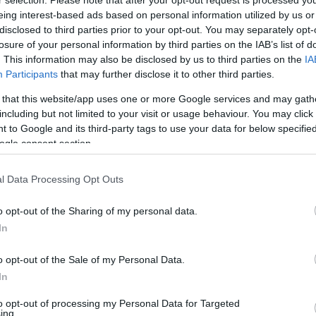
eing interest-based ads based on personal information utilized by us or
disclosed to third parties prior to your opt-out. You may separately opt-
Video
losure of your personal information by third parties on the IAB’s list of
Player
is
. This information may also be disclosed by us to third parties on the
IA
loading.
Participants
that may further disclose it to other third parties.
 that this website/app uses one or more Google services and may gath
including but not limited to your visit or usage behaviour. You may click 
 to Google and its third-party tags to use your data for below specifi
ogle consent section.
l Data Processing Opt Outs
o opt-out of the Sharing of my personal data.
ükkel személyes kapcsolatot is ápol.
In
lóta, akivel nemrég az Olasz Riviérán ebédelt.
o opt-out of the Sale of my Personal Data.
In
to opt-out of processing my Personal Data for Targeted
ing.