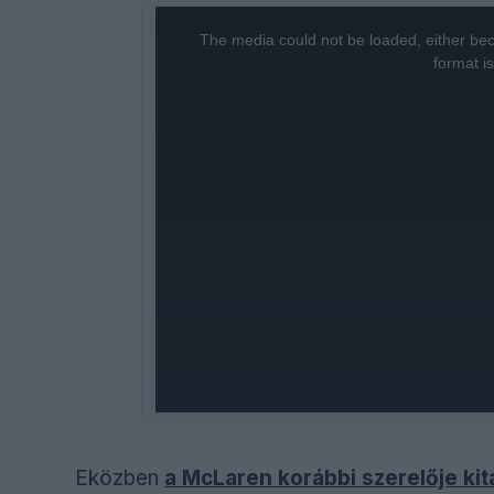
This
is
a
The media could not be loaded, either bec
modal
window.
format i
Eközben
a McLaren korábbi szerelője kit