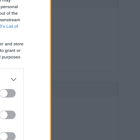
HIRDETÉS
 personal
out of the
 downstream
B’s List of
er and store
to grant or
ed purposes
HIRDETÉS