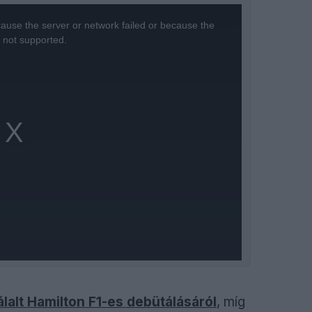
ause the server or network failed or because the
s not supported.
álalt Hamilton F1-es debütálásáról
, míg