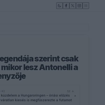
legendája szerint csak
 mikor lesz Antonelli a
senyzője
12 n
D KI
 küzdelem a Hungaroringen – óriási előzés
 váratlan kiesés is megfűszerezte a futamot