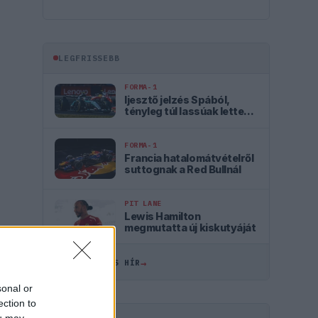
LEGFRISSEBB
FORMA-1
Ijesztő jelzés Spából,
tényleg túl lassúak lettek
az új F1-es autók?
FORMA-1
Francia hatalomátvételről
suttognak a Red Bullnál
PIT LANE
Lewis Hamilton
megmutatta új kiskutyáját
→
ÖSSZES FRISS HÍR
sonal or
ection to
ou may