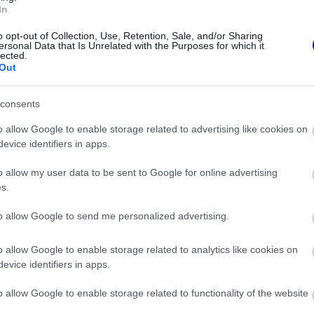
In
o opt-out of Collection, Use, Retention, Sale, and/or Sharing
ersonal Data that Is Unrelated with the Purposes for which it
lected.
Out
consents
o allow Google to enable storage related to advertising like cookies on
FORMA-1
evice identifiers in apps.
meglepetés érte a
Óriási átalakulás a Ferrarinál,
ben a Forma–1-es
miközben baljós árnyak vetülnek
o allow my user data to be sent to Google for online advertising
a Holland Nagydíjra
s.
to allow Google to send me personalized advertising.
véleményt fogalmazott meg. „Kimi Antonelli
szédomban él ez a srác. Nagyon kedvelem,
o allow Google to enable storage related to analytics like cookies on
evice identifiers in apps.
eltünk az Olasz Riviérán. Ha egy versenyzőt
o allow Google to enable storage related to functionality of the website
a Mercedesnél versenyez, de a jövőben