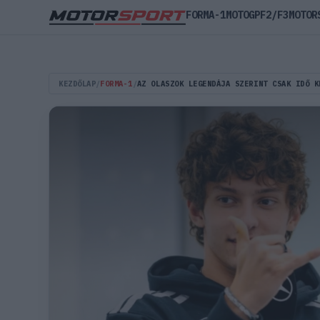
FORMA-1
MOTOGP
F2/F3
MOTOR
KEZDŐLAP
/
FORMA-1
/
AZ OLASZOK LEGENDÁJA SZERINT CSAK IDŐ K