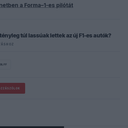
netben a Forma–1-es pilótát
Ijesztő jelzés Spából, tényleg túl lassúak lettek az új F1-es autók?
TÁSHOZ
OLFF
OZZÁSZÓLOK