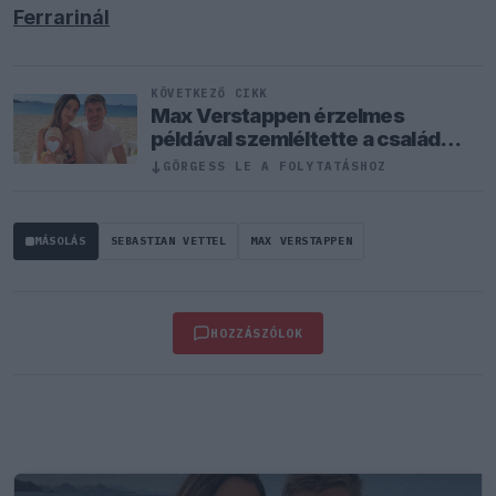
Ferrarinál
KÖVETKEZŐ CIKK
Max Verstappen érzelmes
példával szemléltette a család
fontosságát
↓
GÖRGESS LE A FOLYTATÁSHOZ
MÁSOLÁS
SEBASTIAN VETTEL
MAX VERSTAPPEN
HOZZÁSZÓLOK