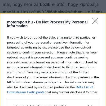
már, hogy nem zárkózik el attól, hogy kipróbálja
magát a Hosszútávú Világbajnokságban. Le Mans
mellett azonban Daytona is szóba kerülhet a
motorsport.hu -
Do Not Process My Personal
Information
hollandnál, így követhetné annak Fernando
Alonsónak a példáját, aki az F1-től távol töltött
If you wish to opt-out of the sale, sharing to third parties, or
két éve alatt mindkét versenyt képes volt
processing of your personal or sensitive information for
targeted advertising by us, please use the below opt-out
megnyerni.
section to confirm your selection. Please note that after your
opt-out request is processed you may continue seeing
interest-based ads based on personal information utilized by
A Red Bull vezetősége sem zárta ki Verstappen
us or personal information disclosed to third parties prior to
más sorozatokban való szereplését, Helmut
your opt-out. You may separately opt-out of the further
disclosure of your personal information by third parties on the
Marko például egy érdekes ajándékkal lepte meg
IAB’s list of downstream participants. This information may
a hollandot, amiről a Servus TV új adásában
also be disclosed by us to third parties on the
IAB’s List of
Downstream Participants
that may further disclose it to other
beszélt: „Én csak egy könyvet adtam neki. Benne
third parties.
van az összes nagyszerű hosszútávú verseny a
Please note that this website/app uses one or more Google