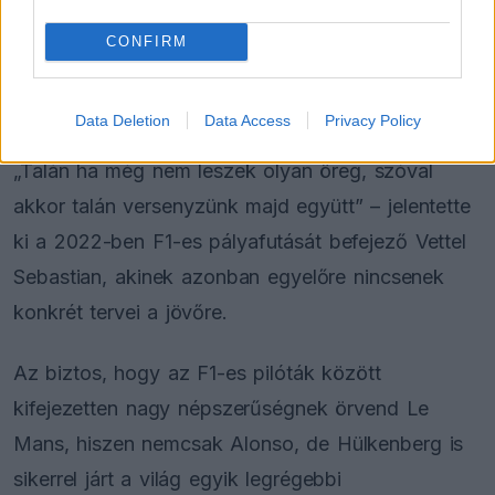
FORMA-1
Megdöbbentő okok miatt nem
CONFIRM
beszélhet a távozásáról Helmut
Marko
Data Deletion
Data Access
Privacy Policy
„Talán ha még nem leszek olyan öreg, szóval
akkor talán versenyzünk majd együtt” – jelentette
ki a 2022-ben F1-es pályafutását befejező Vettel
Sebastian, akinek azonban egyelőre nincsenek
konkrét tervei a jövőre.
Az biztos, hogy az F1-es pilóták között
kifejezetten nagy népszerűségnek örvend Le
Mans, hiszen nemcsak Alonso, de Hülkenberg is
sikerrel járt a világ egyik legrégebbi