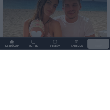
KEZDŐLAP
HÍREK
VIDEÓK
TABELLA
MENÜ
FORMA-1
/
RED BULL RACING
Max Verstappen érzelmes példával
szemléltette a család fontosságát
Max Verstappen elárulta, hogy mi jelenti számára a
legnagyobb boldogságot a trófeákon és a
győzelmeken túl.
1
KOVÁCS BOTOND
1Ó