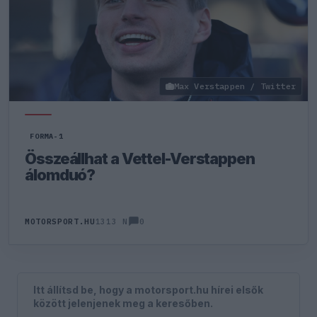
Max Verstappen / Twitter
FORMA-1
Összeállhat a Vettel-Verstappen
álomduó?
0
MOTORSPORT.HU
1313 N
Itt állítsd be, hogy a motorsport.hu hírei elsők
között jelenjenek meg a keresőben.