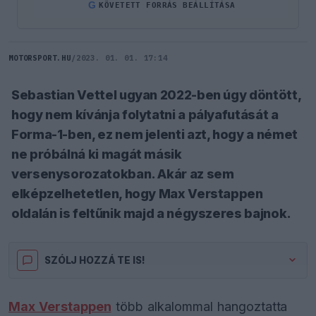
G
KÖVETETT FORRÁS BEÁLLÍTÁSA
MOTORSPORT.HU
/
2023. 01. 01. 17:14
Sebastian Vettel ugyan 2022-ben úgy döntött,
hogy nem kívánja folytatni a pályafutását a
Forma-1-ben, ez nem jelenti azt, hogy a német
ne próbálná ki magát másik
versenysorozatokban. Akár az sem
elképzelhetetlen, hogy Max Verstappen
oldalán is feltűnik majd a négyszeres bajnok.
SZÓLJ HOZZÁ TE IS!
Max Verstappen
több alkalommal hangoztatta