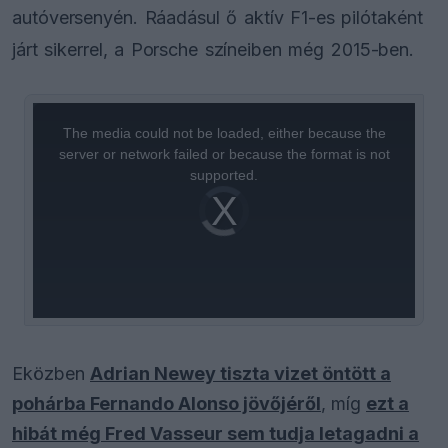
autóversenyén. Ráadásul ő aktív F1-es pilótaként
járt sikerrel, a Porsche színeiben még 2015-ben.
This
is
a
The media could not be loaded, either because the
modal
window.
server or network failed or because the format is not
supported.
Video
Player
is
loading.
Eközben
Adrian Newey tiszta vizet öntött a
pohárba Fernando Alonso jövőjéről
, míg
ezt a
hibát még Fred Vasseur sem tudja letagadni a