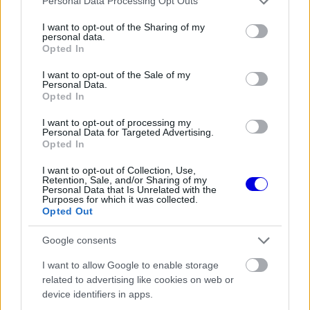
Personal Data Processing Opt Outs
60-as évekből, nagyszerű fotókkal, nagyszerű
services and may gather and store information including but
not limited to your visit or usage behaviour. You may click to
I want to opt-out of the Sharing of my
emberekkel, és ő nagyon érdeklődve nézte.”
personal data.
grant or deny consent to Google and its third-party tags to
Opted In
use your data for below specified purposes in below Google
consent section.
I want to opt-out of the Sale of my
Personal Data.
The media could not be loaded, either because
This
Opted In
the server or network failed or because the format
is
is not supported.
I want to opt-out of processing my
Personal Data for Targeted Advertising.
Video
a
Player
Opted In
is
loading.
modal
I want to opt-out of Collection, Use,
window.
Retention, Sale, and/or Sharing of my
Personal Data that Is Unrelated with the
Purposes for which it was collected.
Opted Out
Google consents
Sebastian Vettel ugyancsak a Servus TV-nek
I want to allow Google to enable storage
nyilatkozott arról, hogy milyen versenyeken
related to advertising like cookies on web or
indulhat a jövőben. A németnél Le Mans szintén
device identifiers in apps.