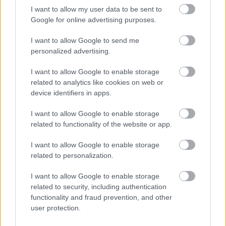
vonzó helyszín lenne, így az sem elképzelhetetlen,
I want to allow my user data to be sent to
Google for online advertising purposes.
hogy Verstappennel egy csapatban vágnak neki a
legendás futamnak.
I want to allow Google to send me
personalized advertising.
EZEKET IS AJÁNLJUK
I want to allow Google to enable storage
related to analytics like cookies on web or
device identifiers in apps.
FORMA-1
Adrian Newey tiszta vizet öntött a
I want to allow Google to enable storage
pohárba Fernando Alonso jövőjéről
related to functionality of the website or app.
I want to allow Google to enable storage
related to personalization.
FORMA-1
I want to allow Google to enable storage
Ezt a hibát még Fred Vasseur sem
related to security, including authentication
tudja letagadni a Ferrarinál
functionality and fraud prevention, and other
user protection.