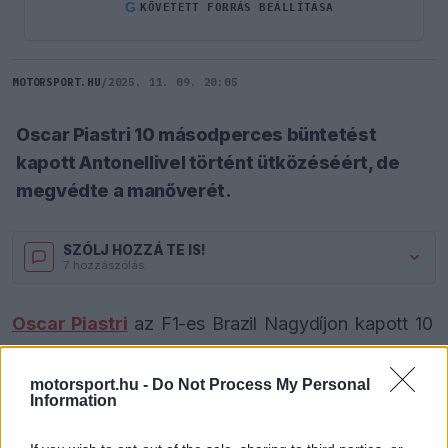
G
KÖVETETT FORRÁS BEÁLLÍTÁSA
MOTORSPORT.HU
/
2025. 11. 09. 20:05
Oscar Piastri 10 másodperces büntetést
kapott Antonellivel történt ütközéséért, de
megvédte a manőverét.
SZÓLJ HOZZÁ TE IS!
7 hozzászólás.
Oscar Piastri
az F1-es Brazil Nagydíjon kapott 10
másodperces büntetést a Kimi Antonellivel történt
motorsport.hu -
Do Not Process My Personal
ütközéséért, de megvédte a manőverét.
Information
A McLaren ausztrál versenyzője szerint az