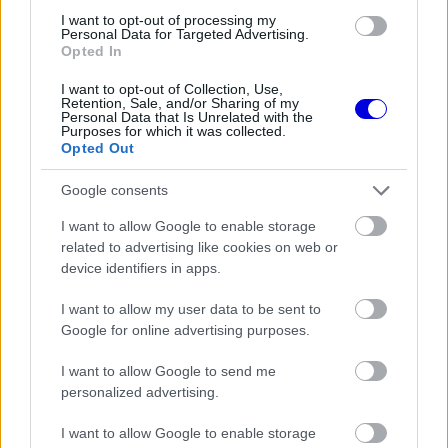
I want to opt-out of processing my
„Nem hiszem, hogy bármit is bánnék. Tiszta
Personal Data for Targeted Advertising.
Opted In
esélyem volt, és megpróbáltam. Az előttem
I want to opt-out of Collection, Use,
haladó két pilóta későn fékezett, és volt egy kis
Retention, Sale, and/or Sharing of my
Personal Data that Is Unrelated with the
blokkolás, mert rájöttem, hogy Kimi nem fog
Purposes for which it was collected.
Opted Out
helyet hagyni. Nem tudtam csak úgy eltűnni, de a
stewardok döntése az, ami, és én ezt elfogadom”
Google consents
– mondta Piastri a leintés után a Sky-nak.
I want to allow Google to enable storage
related to advertising like cookies on web or
device identifiers in apps.
EZEKET IS AJÁNLJUK
I want to allow my user data to be sent to
Google for online advertising purposes.
FORMA-1
A Ferrari olyan útra lépett amely
I want to allow Google to send me
évekre meghatározhatja a sikerét
personalized advertising.
I want to allow Google to enable storage