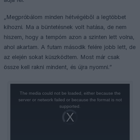
„Megpróbálom minden hétvégéből a legtöbbet
kihozni. Ma a büntetésnek volt hatása, de nem
hiszem, hogy a tempóm azon a szinten lett volna,
ahol akartam. A futam második felére jobb lett, de
az elején sokat küszködtem. Most már csak
össze kell rakni mindent, és újra nyomni.”
This
is
a
The media could not be loaded, either because the
modal
window.
server or network failed or because the format is not
supported.
Video
Player
is
loading.