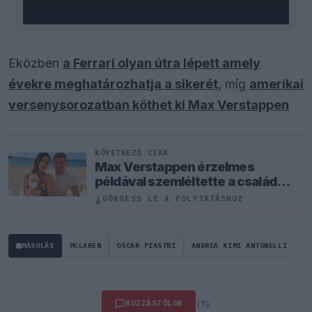
Eközben
a Ferrari olyan útra lépett amely
évekre meghatározhatja a sikerét
, míg
amerikai
versenysorozatban köthet ki Max Verstappen
KÖVETKEZŐ CIKK
Max Verstappen érzelmes
példával szemléltette a család
fontosságát
↓
GÖRGESS LE A FOLYTATÁSHOZ
MÁSOLÁS
MCLAREN
OSCAR PIASTRI
ANDREA KIMI ANTONELLI
HOZZÁSZÓLOK
(7)