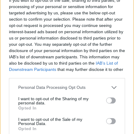
If you wish to opt-out of the sale, sharing to third parties, or
processing of your personal or sensitive information for
incidensnél jogos volt az előzési kísérlet, és bár a
targeted advertising by us, please use the below opt-out
stewardok döntését elfogadta, úgy érzi, nem volt
section to confirm your selection. Please note that after your
opt-out request is processed you may continue seeing
más választása a szorult helyzetben. A futamot
interest-based ads based on personal information utilized by
végül az 5. helyen zárta, de a kontakt és a
us or personal information disclosed to third parties prior to
your opt-out. You may separately opt-out of the further
tempóingadozás miatt csalódottan értékelt.
disclosure of your personal information by third parties on the
IAB’s list of downstream participants. This information may
also be disclosed by us to third parties on the
IAB’s List of
Downstream Participants
that may further disclose it to other
The media could not be loaded, either because
This
third parties.
the server or network failed or because the format
is
is not supported.
Please note that this website/app uses one or more Google
Personal Data Processing Opt Outs
Video
a
services and may gather and store information including but
Player
is
not limited to your visit or usage behaviour. You may click to
I want to opt-out of the Sharing of my
loading.
modal
personal data.
grant or deny consent to Google and its third-party tags to
Opted In
window.
use your data for below specified purposes in below Google
consent section.
I want to opt-out of the Sale of my
Personal Data.
Opted In