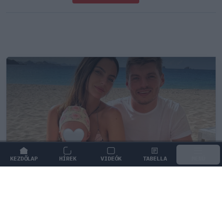
KEZDŐLAP
HÍREK
VIDEÓK
TABELLA
MENÜ
FORMA-1
/
RED BULL RACING
Max Verstappen érzelmes példával
szemléltette a család fontosságát