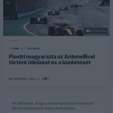
Northfoto
FORMA-1
/
MCLAREN
Piastri magyarázta az Antonellivel
történt ütközést és a büntetését
7
MOTORSPORT.HU
270 N
Itt állítsd be, hogy a motorsport.hu hírei elsők
között jelenjenek meg a keresőben.