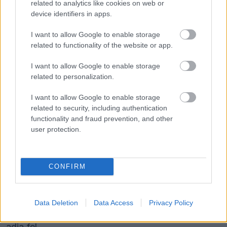
related to analytics like cookies on web or
device identifiers in apps.
FORMA-1
Amerikai versenysorozatban
köthet ki Max Verstappen
I want to allow Google to enable storage
related to functionality of the website or app.
I want to allow Google to enable storage
related to personalization.
FORMA-1
Megdöbbentő okok miatt nem
beszélhet a távozásáról Helmut
I want to allow Google to enable storage
Marko
related to security, including authentication
functionality and fraud prevention, and other
user protection.
A pilóta arról is beszélt, hogy a futam elején nem
tudta hozni a várt tempót, ami a büntetéssel
CONFIRM
együtt visszavetette. Ugyanakkor hozzátette,
hogy a hajrában már jobban érezte az autót, és a
Data Deletion
Data Access
Privacy Policy
bajnoki küzdelem szempontjából továbbra sem
adja fel.