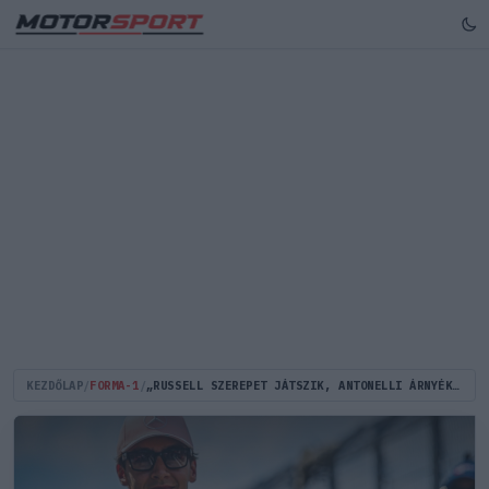
KEZDŐLAP
/
FORMA-1
/
„RUSSELL SZEREPET JÁTSZIK, ANTONELLI ÁRNYÉKÁBAN FESZÜLTTÉ VÁLT A MERCEDESNÉL”