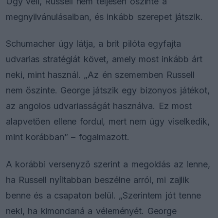
Úgy véli, Russell nem teljesen őszinte a
megnyilvánulásaiban, és inkább szerepet játszik.
Schumacher úgy látja, a brit pilóta egyfajta
udvarias stratégiát követ, amely most inkább árt
neki, mint használ. „Az én szememben Russell
nem őszinte. George játszik egy bizonyos játékot,
az angolos udvariasságát használva. Ez most
alapvetően ellene fordul, mert nem úgy viselkedik,
mint korábban” – fogalmazott.
A korábbi versenyző szerint a megoldás az lenne,
ha Russell nyíltabban beszélne arról, mi zajlik
benne és a csapaton belül. „Szerintem jót tenne
neki, ha kimondaná a véleményét. George