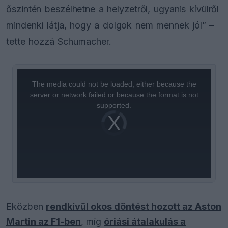
őszintén beszélhetne a helyzetről, ugyanis kívülről
mindenki látja, hogy a dolgok nem mennek jól” –
tette hozzá Schumacher.
This
is
a
The media could not be loaded, either because the
modal
window.
server or network failed or because the format is not
supported.
Video
Player
is
loading.
Eközben
rendkívül okos döntést hozott az Aston
Martin az F1-ben
, míg
óriási átalakulás a