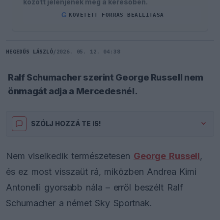
között jelenjenek meg a keresőben.
G
KÖVETETT FORRÁS BEÁLLÍTÁSA
HEGEDŰS LÁSZLÓ
/
2026. 05. 12. 04:38
Ralf Schumacher szerint George Russell nem
önmagát adja a Mercedesnél.
SZÓLJ HOZZÁ TE IS!
Nem viselkedik természetesen
George Russell
,
és ez most visszaüt rá, miközben Andrea Kimi
Antonelli gyorsabb nála – erről beszélt Ralf
Schumacher a német Sky Sportnak.