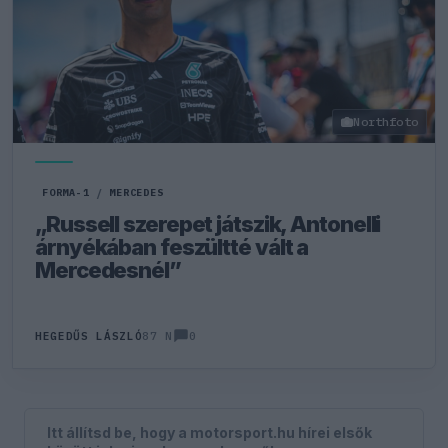
Northfoto
FORMA-1
/
MERCEDES
„Russell szerepet játszik, Antonelli
árnyékában feszültté vált a
Mercedesnél”
0
HEGEDŰS LÁSZLÓ
87 N
Itt állítsd be, hogy a motorsport.hu hírei elsők