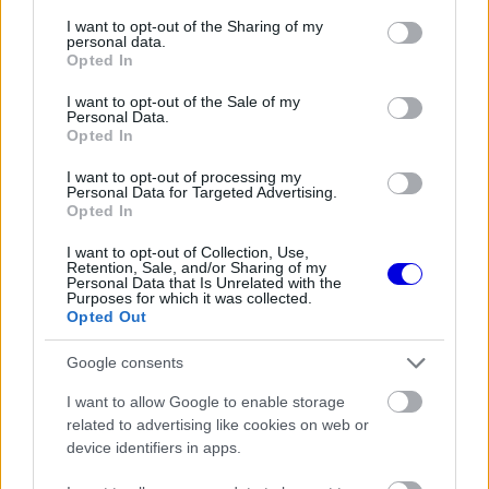
services and may gather and store information including but
not limited to your visit or usage behaviour. You may click to
I want to opt-out of the Sharing of my
personal data.
grant or deny consent to Google and its third-party tags to
Opted In
use your data for below specified purposes in below Google
„Antonelli most gyorsabb George-nál, maga
consent section.
I want to opt-out of the Sale of my
Personal Data.
Russell pedig feszültnek tűnik. Ez a tavalyi Piastri-
Opted In
helyzetre emlékeztet. A kérdés az, mennyi időre
I want to opt-out of processing my
Personal Data for Targeted Advertising.
van szüksége Russellnek, hogy kijöjjön ebből” –
Opted In
mondta Schumacher.
I want to opt-out of Collection, Use,
Retention, Sale, and/or Sharing of my
Personal Data that Is Unrelated with the
EZEKET IS AJÁNLJUK
Purposes for which it was collected.
Opted Out
Google consents
FORMA-1
Rendkívül okos döntést hozott az
I want to allow Google to enable storage
Aston Martin az F1-ben
related to advertising like cookies on web or
device identifiers in apps.