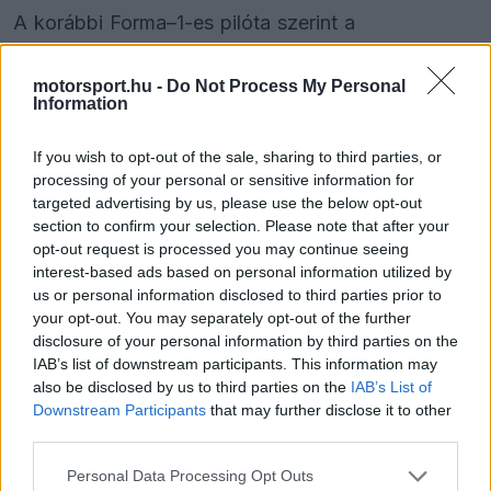
A korábbi Forma–1-es pilóta szerint a
Mercedesnél kialakult helyzet emlékeztet arra, ami
motorsport.hu -
Do Not Process My Personal
tavaly Oscar Piastri körül történt, amikor a fiatal
Information
versenyző lendülete nyomás alá helyezte a
If you wish to opt-out of the sale, sharing to third parties, or
csapattársát. Schumacher úgy látja, a 19 éves
processing of your personal or sensitive information for
olasz jelenleg jobb tempót diktál, Russell pedig
targeted advertising by us, please use the below opt-out
section to confirm your selection. Please note that after your
láthatóan feszültebb a megszokottnál.
opt-out request is processed you may continue seeing
interest-based ads based on personal information utilized by
us or personal information disclosed to third parties prior to
your opt-out. You may separately opt-out of the further
The media could not be loaded, either because
This
disclosure of your personal information by third parties on the
the server or network failed or because the format
IAB’s list of downstream participants. This information may
is
is not supported.
also be disclosed by us to third parties on the
IAB’s List of
Video
a
Player
Downstream Participants
that may further disclose it to other
is
loading.
third parties.
modal
window.
Please note that this website/app uses one or more Google
Personal Data Processing Opt Outs