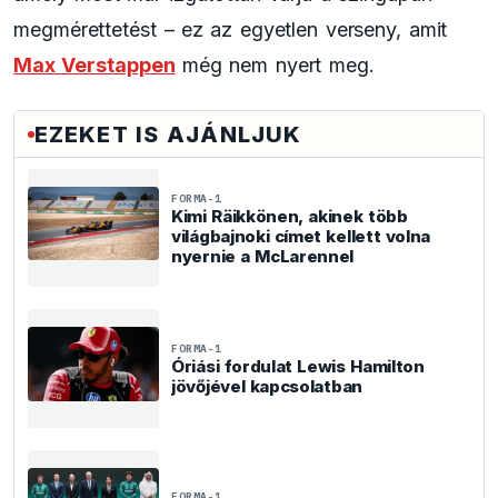
megmérettetést – ez az egyetlen verseny, amit
Max Verstappen
még nem nyert meg.
EZEKET IS AJÁNLJUK
FORMA-1
Kimi Räikkönen, akinek több
világbajnoki címet kellett volna
nyernie a McLarennel
FORMA-1
Óriási fordulat Lewis Hamilton
jövőjével kapcsolatban
FORMA-1