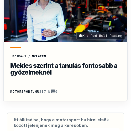
X / Red Bull Racing
FORMA-1
/
MCLAREN
Mekies szerint a tanulás fontosabb a
győzelmeknél
0
MOTORSPORT.HU
317 N
Itt állítsd be, hogy a motorsport.hu hírei elsők
között jelenjenek meg a keresőben.