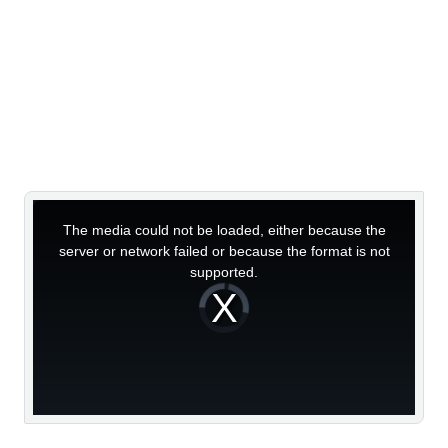
This
is
a
The media could not be loaded, either because the
modal
window.
server or network failed or because the format is not
supported.
Video
Player
is
loading.