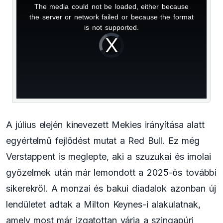
The media could not be loaded, either because
This
the server or network failed or because the format
is
is not supported.
Video
a
Player
is
loading.
modal
window.
A július elején kinevezett Mekies irányítása alatt
egyértelmű fejlődést mutat a Red Bull. Ez még
Verstappent is meglepte, aki a szuzukai és imolai
győzelmek után már lemondott a 2025-ös további
sikerekről. A monzai és bakui diadalok azonban új
lendületet adtak a Milton Keynes-i alakulatnak,
amely most már izgatottan várja a szingapúri