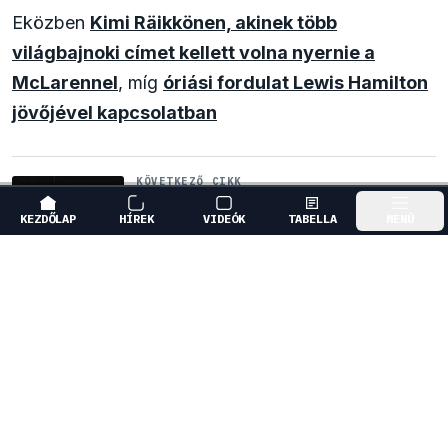
Eközben
Kimi Räikkönen, akinek több
világbajnoki címet kellett volna nyernie a
McLarennel
, míg
óriási fordulat Lewis Hamilton
jövőjével kapcsolatban
KÖVETKEZŐ CIKK
Francia hatalomátvételről
KEZDŐLAP
HÍREK
VIDEÓK
TABELLA
MENÜ
suttognak a Red Bullnál
↓
GÖRGESS LE A FOLYTATÁSHOZ
MÁSOLÁS
MCLAREN
MAX VERSTAPPEN
OSCAR PIASTRI
STRATÉGIA
HOZZÁSZÓLOK