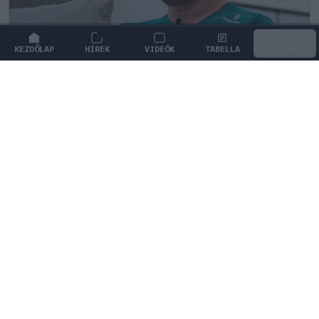
KEZDŐLAP
HÍREK
VIDEÓK
TABELLA
MENÜ
FORMA-1
/
ASTON MARTIN
A Hondánál hisznek az áttörésben,
teljesen új motorral érkeznek a
Holland Nagydíjra az Aston Martinnal
A nyári szünet után érkező motorfejlesztésekkel és a
megújult aerodinamikai csomaggal törne ki a
hullámvölgyből az Aston Martin.
0
TÖRŐ FERENC
45 P
KÖVETKEZŐ FUTAM