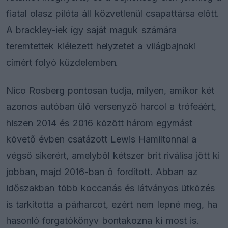
fiatal olasz pilóta áll közvetlenül csapattársa előtt.
A brackley-iek így saját maguk számára
teremtettek kiélezett helyzetet a világbajnoki
címért folyó küzdelemben.
Nico Rosberg pontosan tudja, milyen, amikor két
azonos autóban ülő versenyző harcol a trófeáért,
hiszen 2014 és 2016 között három egymást
követő évben csatázott Lewis Hamiltonnal a
végső sikerért, amelyből kétszer brit riválisa jött ki
jobban, majd 2016-ban ő fordított. Abban az
időszakban több koccanás és látványos ütközés
is tarkította a párharcot, ezért nem lepné meg, ha
hasonló forgatókönyv bontakozna ki most is.