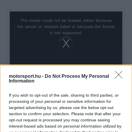
The media could not be loaded, either because
This
the server or network failed or because the format
is
is not supported.
Video
a
Player
is
loading.
modal
window.
motorsport.hu -
Do Not Process My Personal
Information
Rosberg a La Gazzetta dello Sportnak beszélt
If you wish to opt-out of the sale, sharing to third parties, or
arról, hogy szerinte borítékolható a közvetlen
processing of your personal or sensitive information for
targeted advertising by us, please use the below opt-out
összecsapás. „Természetesen kettejük között is
section to confirm your selection. Please note that after your
lesz párharc” – mondta a 2016-os világbajnok.
opt-out request is processed you may continue seeing
interest-based ads based on personal information utilized by