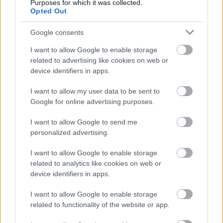
Purposes for which it was collected.
A tapasztalataira utalva azt is hozzátette, hogy a
Opted Out
jelenlegi erőviszonyok szinte kikényszerítik ezt.
Google consents
„Láttuk már, mennyire közel vannak egymáshoz,
I want to allow Google to enable storage
és elkerülhetetlen, hogy ez megtörténjen,
related to advertising like cookies on web or
különösen akkor, ha a bajnoki esély a tét” –
device identifiers in apps.
fogalmazott.
I want to allow my user data to be sent to
Google for online advertising purposes.
„Fenomén”, aki reflektorfényben nő fel
I want to allow Google to send me
personalized advertising.
Rosberg számára nem ismeretlen Antonelli neve,
I want to allow Google to enable storage
hiszen a fiatal olasz korábban az ő gokartos
related to analytics like cookies on web or
csapatában versenyzett. A német szerint már
device identifiers in apps.
akkor látszott, kivételes tehetségről van szó.
I want to allow Google to enable storage
„Fenomén, és az egyik legnagyobb tehetség, akit
related to functionality of the website or app.
valaha láttam a gokartban Max Verstappen