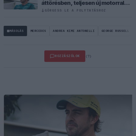
áttörésben, teljesen új motorral
érkeznek a Holland Nagydíjra az
GÖRGESS LE A FOLYTATÁSHOZ
↓
Aston Martinnal
MÁSOLÁS
MERCEDES
ANDREA KIMI ANTONELLI
GEORGE RUSSELL
HOZZÁSZÓLOK
(7)