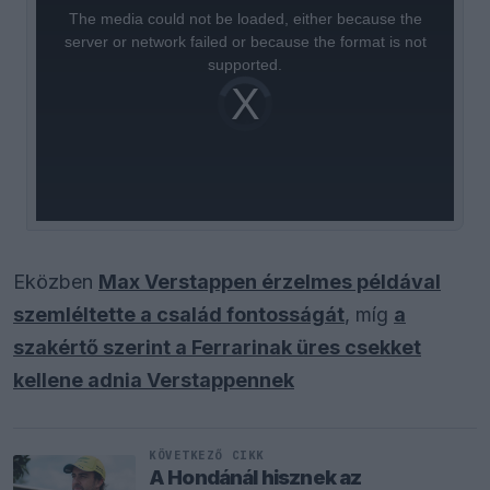
is
a
The media could not be loaded, either because the
modal
window.
server or network failed or because the format is not
supported.
Video
Player
is
loading.
Eközben
Max Verstappen érzelmes példával
szemléltette a család fontosságát
, míg
a
szakértő szerint a Ferrarinak üres csekket
kellene adnia Verstappennek
KÖVETKEZŐ CIKK
A Hondánál hisznek az