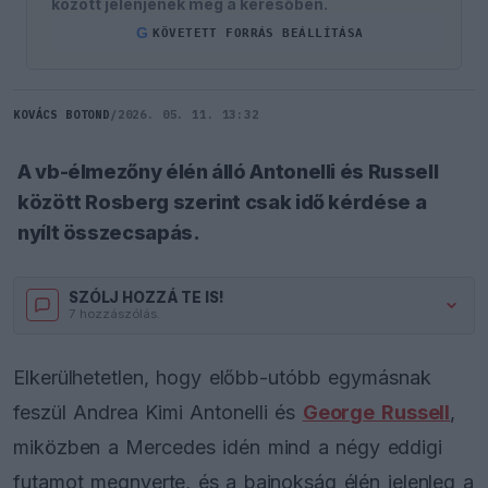
között jelenjenek meg a keresőben.
G
KÖVETETT FORRÁS BEÁLLÍTÁSA
KOVÁCS BOTOND
/
2026. 05. 11. 13:32
A vb-élmezőny élén álló Antonelli és Russell
között Rosberg szerint csak idő kérdése a
nyílt összecsapás.
SZÓLJ HOZZÁ TE IS!
7 hozzászólás.
Elkerülhetetlen, hogy előbb-utóbb egymásnak
feszül Andrea Kimi Antonelli és
George Russell
,
miközben a Mercedes idén mind a négy eddigi
futamot megnyerte, és a bajnokság élén jelenleg a