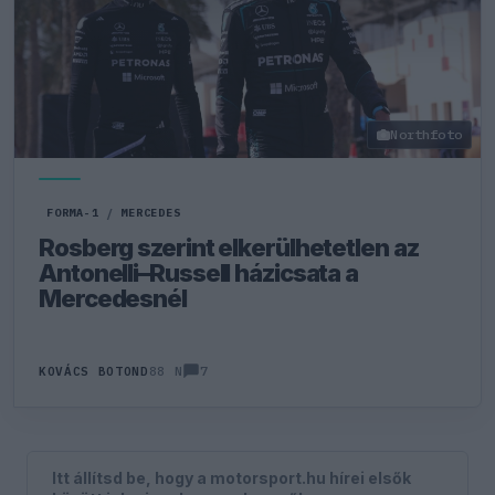
Northfoto
FORMA-1
/
MERCEDES
Rosberg szerint elkerülhetetlen az
Antonelli–Russell házicsata a
Mercedesnél
7
KOVÁCS BOTOND
88 N
Itt állítsd be, hogy a motorsport.hu hírei elsők