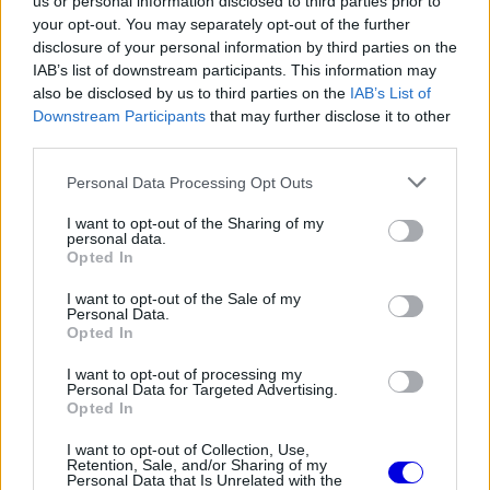
us or personal information disclosed to third parties prior to
EZEKET IS AJÁNLJUK
your opt-out. You may separately opt-out of the further
disclosure of your personal information by third parties on the
IAB’s list of downstream participants. This information may
FORMA-1
also be disclosed by us to third parties on the
IAB’s List of
Max Verstappen érzelmes példával
Downstream Participants
that may further disclose it to other
szemléltette a család fontosságát
third parties.
Please note that this website/app uses one or more Google
Personal Data Processing Opt Outs
services and may gather and store information including but
FORMA-1
not limited to your visit or usage behaviour. You may click to
I want to opt-out of the Sharing of my
A szakértő szerint a Ferrarinak
personal data.
grant or deny consent to Google and its third-party tags to
üres csekket kellene adnia
Opted In
use your data for below specified purposes in below Google
Verstappennek
consent section.
I want to opt-out of the Sale of my
Personal Data.
Opted In
FORMA-1
I want to opt-out of processing my
Súlyos figyelmeztetést kapott a
Personal Data for Targeted Advertising.
Ferrari Lewis Hamilton miatt
Opted In
I want to opt-out of Collection, Use,
Retention, Sale, and/or Sharing of my
Personal Data that Is Unrelated with the