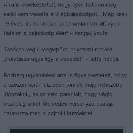
Arra is emlékeztetett, hogy ilyen fiatalon még
senki sem vezette a világbajnokságot. „Még csak
19 éves, és korábban soha senki nem állt ilyen
fiatalon a bajnokság élén” – hangsúlyozta.
Tanácsa végül meglepően egyszerű maradt.
„Folytassa ugyanígy a vezetést” – tette hozzá.
Rosberg ugyanakkor arra is figyelmeztetett, hogy
a szezon során biztosan jönnek majd nehezebb
időszakok, és az sem garantált, hogy végig
kizárólag a két Mercedes-versenyző csatája
határozza meg a bajnoki küzdelmet.
This