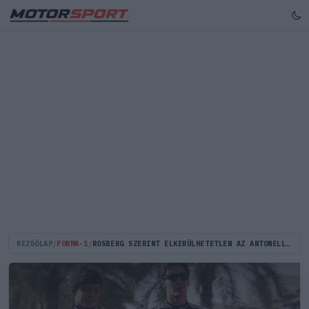
KEZDŐLAP
/
FORMA-1
/
ROSBERG SZERINT ELKERÜLHETETLEN AZ ANTONELLI–RUSSELL HÁZICSATA A MERCEDESNÉL