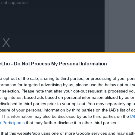
s not supported.
t.hu -
Do Not Process My Personal Information
to opt-out of the sale, sharing to third parties, or processing of your per
formation for targeted advertising by us, please use the below opt-out s
r selection. Please note that after your opt-out request is processed y
eing interest-based ads based on personal information utilized by us or
disclosed to third parties prior to your opt-out. You may separately opt-
losure of your personal information by third parties on the IAB’s list of
nnyire szokatlan mindaz, amit látunk. Úgy
. This information may also be disclosed by us to third parties on the
IA
Participants
that may further disclose it to other third parties.
nem? Egyre rosszabb és rosszabb”. A német
 that this website/app uses one or more Google services and may gath