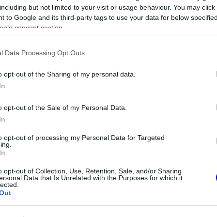
talt, ugyanis a korábbi versenyző szerint
including but not limited to your visit or usage behaviour. You may click 
 to Google and its third-party tags to use your data for below specifi
övet, hogy nyisson a kanyarból, ám ez most túl
ogle consent section.
s versenyzői hiba is. Nem úgy tűnt, hogy
ák vizsgálni” – tette hozzá.
l Data Processing Opt Outs
o opt-out of the Sharing of my personal data.
In
o opt-out of the Sale of my Personal Data.
In
to opt-out of processing my Personal Data for Targeted
ing.
In
o opt-out of Collection, Use, Retention, Sale, and/or Sharing
ersonal Data that Is Unrelated with the Purposes for which it
lected.
Out
FORMA-1
tott Verstappen
Max Verstappen érzelmes
árulta a távozási
példával szemléltette a család