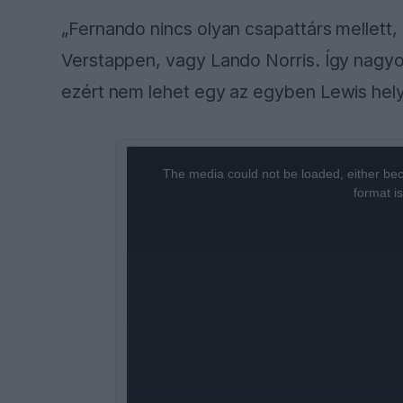
„Fernando nincs olyan csapattárs mellett,
Verstappen, vagy Lando Norris. Így nagyon
ezért nem lehet egy az egyben Lewis hely
This
is
a
The media could not be loaded, either bec
modal
window.
format i