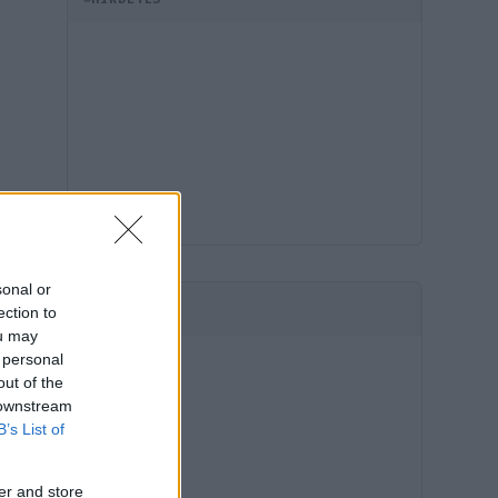
sonal or
HIRDETÉS
ection to
ou may
 personal
out of the
 downstream
B’s List of
er and store