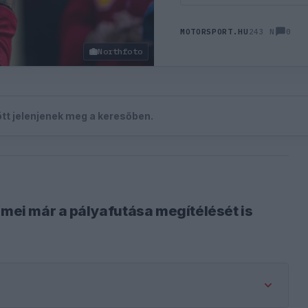
0
MOTORSPORT.HU
243 N
Northfoto
zött jelenjenek meg a keresőben.
lmei már a pályafutása megítélését is