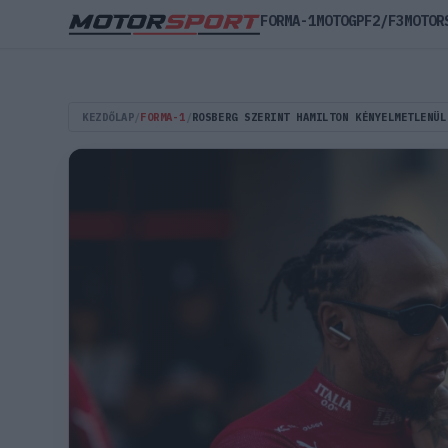
FORMA-1
MOTOGP
F2/F3
MOTOR
KEZDŐLAP
/
FORMA-1
/
ROSBERG SZERINT HAMILTON KÉNYELMETLENÜL