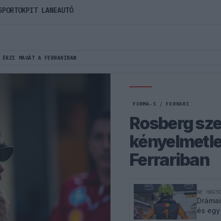
SPORTOK
PIT LANE
AUTÓ
 ÉRZI MAGÁT A FERRARIBAN
FORMA-1
/
FERRARI
Rosberg sze
kényelmetle
Ferrariban
NE HAGY
Drámai
és egy