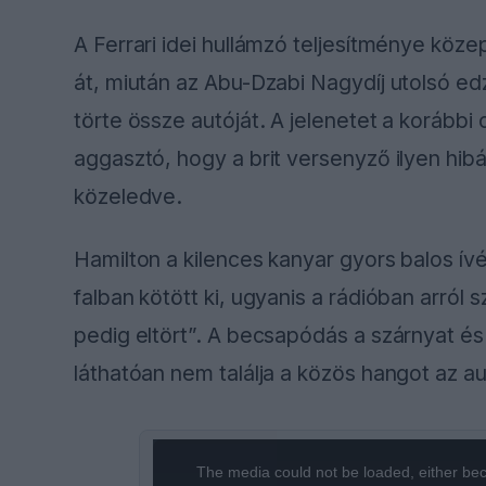
A Ferrari idei hullámzó teljesítménye köz
át, miután az Abu-Dzabi Nagydíj utolsó ed
törte össze autóját. A jelenetet a korábbi 
aggasztó, hogy a brit versenyző ilyen hi
közeledve.
Hamilton a kilences kanyar gyors balos ívén
falban kötött ki, ugyanis a rádióban arról 
pedig eltört”. A becsapódás a szárnyat és 
láthatóan nem találja a közös hangot az au
This
The media could not be loaded, either bec