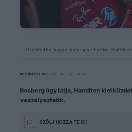
Itt állítsd be, hogy a motorsport.hu hírei elsők kö
MOTORSPORT.HU
/
2025. 12. 07. 07:49
Rosberg úgy látja, Hamilton idei küzde
veszélyeztetik.
SZÓLJ HOZZÁ TE IS!