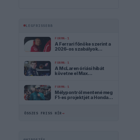
LEGFRISSEBB
FORMA-1
A Ferrari főnöke szerint a
2026-os szabályok
elvehetik a Forma–1 valódi
versenyzési élményét
FORMA-1
A McLaren óriási hibát
követne el Max
Verstappen
leigazolásával
FORMA-1
Mélypontról mentené meg
F1-es projektjét a Honda a
sokkoló szezonkezdés
után
→
ÖSSZES FRISS HÍR
HIRDETÉS