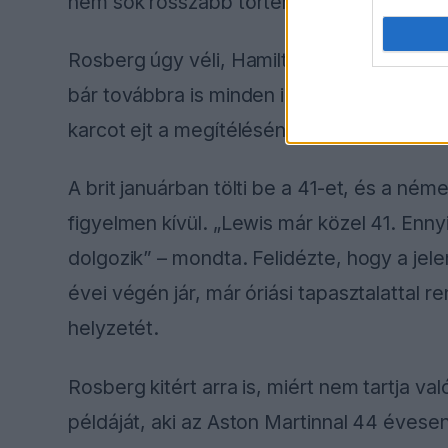
nem sok rosszabb történhet, ezért ez iga
Rosberg úgy véli, Hamilton belül még rossz
bár továbbra is minden idők legjobbjai köz
karcot ejt a megítélésén”. Hozzátette, ho
A brit januárban tölti be a 41-et, és a n
figyelmen kívül. „Lewis már közel 41. Enn
dolgozik” – mondta. Felidézte, hogy a jel
évei végén jár, már óriási tapasztalattal r
helyzetét.
Rosberg kitért arra is, miért nem tartja v
példáját, aki az Aston Martinnal 44 évesen 