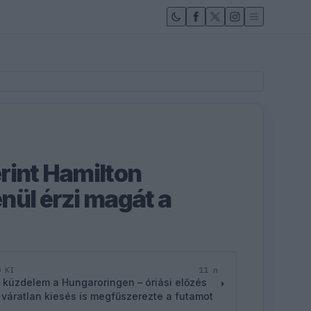
rint Hamilton
nül érzi magát a
11 n
D KI
 küzdelem a Hungaroringen – óriási előzés
 váratlan kiesés is megfűszerezte a futamot