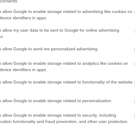
consents
di okát
fontosságát
o allow Google to enable storage related to advertising like cookies on
evice identifiers in apps.
t, hogy Hamilton egyre kevésbé érzi
o allow my user data to be sent to Google for online advertising
 épp az ilyen hétköznapi edzéskörökön soha
s.
rogjon. „A teljes pályafutása során alig-alig
to allow Google to send me personalized advertising.
itt-ott hiba csúszik be, mintha folyamatosan
o allow Google to enable storage related to analytics like cookies on
gazán alkalmazkodik hozzá.”
evice identifiers in apps.
as, mert már Hamilton megítélésére is hatással
o allow Google to enable storage related to functionality of the website
n. Szerinte „borzasztó szezonról” van szó,
o allow Google to enable storage related to personalization.
gy olyan pályafutás lezárásához, mint
, hogy „nagyon nehéz ezt feldolgoznia. Kikap a
o allow Google to enable storage related to security, including
cation functionality and fraud prevention, and other user protection.
 jut be, időnként egyedül pördül meg. Ennél