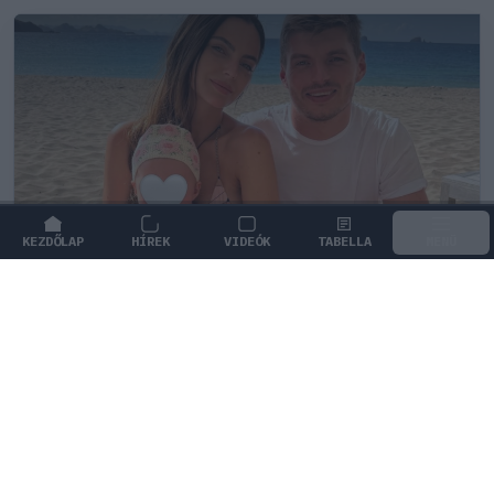
KEZDŐLAP
HÍREK
VIDEÓK
TABELLA
MENÜ
FORMA-1
/
RED BULL RACING
Max Verstappen érzelmes példával
szemléltette a család fontosságát
Max Verstappen elárulta, hogy mi jelenti számára a
legnagyobb boldogságot a trófeákon és a
győzelmeken túl.