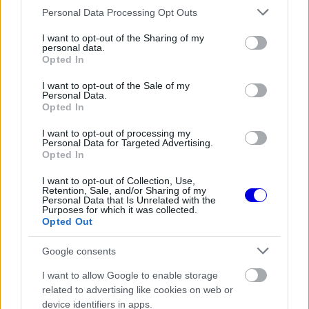
a
Player
Please note that this website/app uses one or more Google
Personal Data Processing Opt Outs
is
loading.
services and may gather and store information including but
modal
not limited to your visit or usage behaviour. You may click to
I want to opt-out of the Sharing of my
window.
personal data.
grant or deny consent to Google and its third-party tags to
Opted In
use your data for below specified purposes in below Google
consent section.
I want to opt-out of the Sale of my
Personal Data.
Opted In
A döntés komoly visszhangot váltott ki a
I want to opt-out of processing my
paddockban, Jolyon Palmer korábbi Forma–1-es
Personal Data for Targeted Advertising.
Opted In
versenyző pedig élesen kritizálta a testület
I want to opt-out of Collection, Use,
eljárását a saját elemzőműsorában.
Retention, Sale, and/or Sharing of my
Personal Data that Is Unrelated with the
Purposes for which it was collected.
Opted Out
EZEKET IS AJÁNLJUK
Google consents
I want to allow Google to enable storage
FORMA-1
Ezt a hibát még Fred Vasseur sem
related to advertising like cookies on web or
tudja letagadni a Ferrarinál
device identifiers in apps.