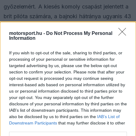
győzelemért. A kiesés komoly csapást jelentett a
brit pilóta számára, a bajnoki hátránya ugyanis 43
pontra nőtt az olasz versenyzővel szemben.
motorsport.hu -
Do Not Process My Personal
Information
A frusztrált pilóta a meghibásodás után dühében
elhajította az autója fejtámaszát. Az FIA
If you wish to opt-out of the sale, sharing to third parties, or
processing of your personal or sensitive information for
versenybírói nem nézték jó szemmel a
targeted advertising by us, please use the below opt-out
mozdulatot, az eset miatt egy 5000 eurós
section to confirm your selection. Please note that after your
opt-out request is processed you may continue seeing
(mintegy 2 millió forintos) felfüggesztett
interest-based ads based on personal information utilized by
pénzbüntetést szabtak ki rá.
us or personal information disclosed to third parties prior to
your opt-out. You may separately opt-out of the further
disclosure of your personal information by third parties on the
IAB’s list of downstream participants. This information may
also be disclosed by us to third parties on the
IAB’s List of
The media could not be loaded, either because
This
Downstream Participants
that may further disclose it to other
the server or network failed or because the format
is
third parties.
is not supported.
Video