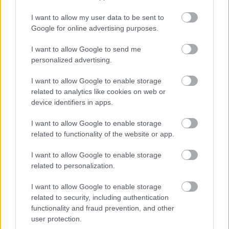
I want to allow my user data to be sent to
Google for online advertising purposes.
FORMA-1
Bankot robbanthat a Ferrari Max
I want to allow Google to send me
Verstappen megszerzéséért
personalized advertising.
I want to allow Google to enable storage
related to analytics like cookies on web or
device identifiers in apps.
FORMA-1
A Ferrari olyan útra lépett amely
évekre meghatározhatja a sikerét
I want to allow Google to enable storage
related to functionality of the website or app.
I want to allow Google to enable storage
„Russell forrt a dühtől, eldobta a fejtámaszt, majd
related to personalization.
kapott egy ötezer eurós felfüggesztett büntetést,
I want to allow Google to enable storage
related to security, including authentication
ami számomra teljes képtelenség. A sportág
functionality and fraud prevention, and other
szerves része az érzelemkifejezés, ráadásul a
user protection.