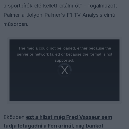
a sportbírók elé kellett citálni őt” – fogalmazott
Palmer a Jolyon Palmer's F1 TV Analysis című
műsorban.
This
is
a
The media could not be loaded, either because the
modal
window.
server or network failed or because the format is not
supported.
Video
Player
is
loading.
Eközben
ezt a hibát még Fred Vasseur sem
tudja letagadni a Ferrarinál
, míg
bankot