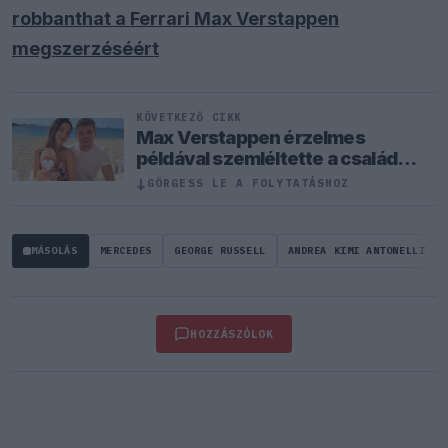
robbanthat a Ferrari Max Verstappen
megszerzéséért
KÖVETKEZŐ CIKK
Max Verstappen érzelmes
példával szemléltette a család
fontosságát
↓
GÖRGESS LE A FOLYTATÁSHOZ
MÁSOLÁS
MERCEDES
GEORGE RUSSELL
ANDREA KIMI ANTONELLI
HOZZÁSZÓLOK