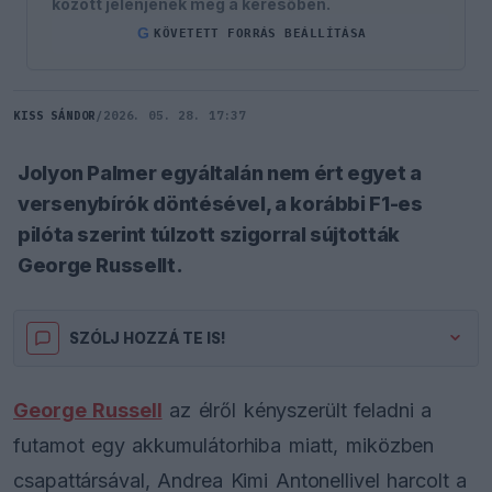
között jelenjenek meg a keresőben.
G
KÖVETETT FORRÁS BEÁLLÍTÁSA
KISS SÁNDOR
/
2026. 05. 28. 17:37
Jolyon Palmer egyáltalán nem ért egyet a
versenybírók döntésével, a korábbi F1-es
pilóta szerint túlzott szigorral sújtották
George Russellt.
SZÓLJ HOZZÁ TE IS!
George Russell
az élről kényszerült feladni a
futamot egy akkumulátorhiba miatt, miközben
csapattársával, Andrea Kimi Antonellivel harcolt a