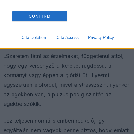
pályafutása egyik legfontosabb pillanatáról
beszélünk. Rendkívül szigorúan bántak vele,
CONFIRM
hiszen teljesen mindegy, hogy néhány méterre
elhajítja az alkatrészt, vagy benne hagyja az
Data Deletion
Data Access
Privacy Policy
autóban.”
„Szeretem látni az érzelmeket, függetlenül attól,
hogy egy versenyző a kereket rugdossa, a
kormányt vagy éppen a glóriát üti. Ilyesmi
egyszerűen előfordul, mivel a stresszszint ilyenkor
az egekben van, a pulzus pedig szintén az
egekbe szökik.”
„Ez teljesen normális emberi reakció, így
egyáltalán nem vagyok benne biztos, hogy emiatt