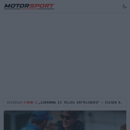
KEZDŐLAP
/
FORMA-1
/
„SZÁMOMRA EZ TELJES KÉPTELENSÉG” – ÉLESEN KRITIZÁLTÁK AZ FIA RUSSELLRE SZABOTT BÜNTETÉSÉT