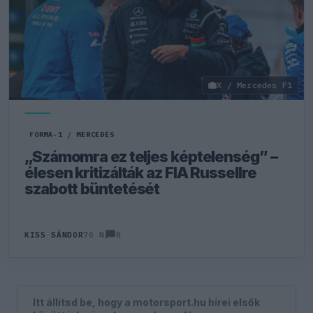
X / Mercedes F1
FORMA-1
/
MERCEDES
„Számomra ez teljes képtelenség” –
élesen kritizálták az FIA Russellre
szabott büntetését
0
KISS SÁNDOR
70 N
Itt állítsd be, hogy a motorsport.hu hírei elsők