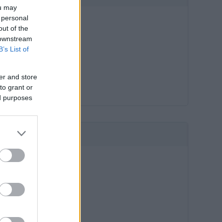
ou may
 personal
out of the
 downstream
B’s List of
er and store
to grant or
ed purposes
HIRDETÉS