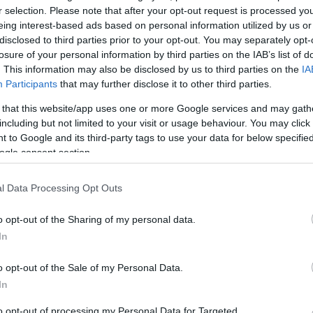
r selection. Please note that after your opt-out request is processed y
eing interest-based ads based on personal information utilized by us or
disclosed to third parties prior to your opt-out. You may separately opt-
losure of your personal information by third parties on the IAB’s list of
. This information may also be disclosed by us to third parties on the
IA
Participants
that may further disclose it to other third parties.
 that this website/app uses one or more Google services and may gath
including but not limited to your visit or usage behaviour. You may click 
 to Google and its third-party tags to use your data for below specifi
ogle consent section.
l Data Processing Opt Outs
jelenlegi sűrű menetrend mellett beleférne-e a
o opt-out of the Sharing of my personal data.
ltéri gokartverseny, az Elf Masters mintájára
In
n olyan nagyságok indultak, mint Ayrton
o opt-out of the Sale of my Personal Data.
amilton.
In
to opt-out of processing my Personal Data for Targeted