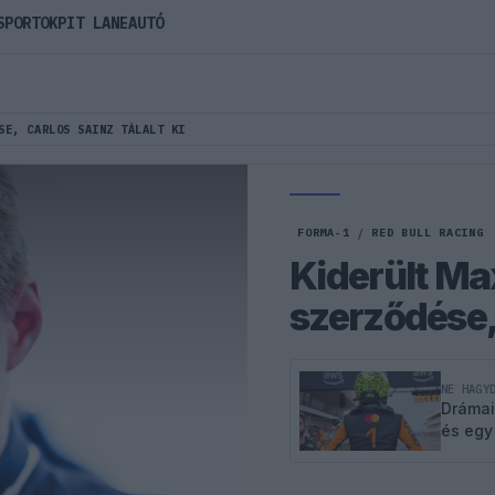
SPORTOK
PIT LANE
AUTÓ
SE, CARLOS SAINZ TÁLALT KI
FORMA-1
/
RED BULL RACING
Kiderült Ma
szerződése, 
NE HAGY
Drámai
és egy