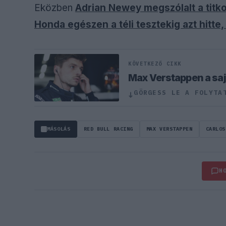
Eközben
Adrian Newey megszólalt a titko
Honda egészen a téli tesztekig azt hitt
KÖVETKEZŐ CIKK
Max Verstappen a sajá
GÖRGESS LE A FOLYTA
↓
MÁSOLÁS
RED BULL RACING
MAX VERSTAPPEN
CARLOS
H