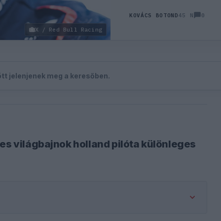
0
KOVÁCS BOTOND
45 N
X / Red Bull Racing
zött jelenjenek meg a keresőben.
es világbajnok holland pilóta különleges