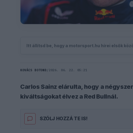
Itt állítsd be, hogy a motorsport.hu hírei elsők kö
KOVÁCS BOTOND
/
2026. 06. 22. 05:21
Carlos Sainz elárulta, hogy a négyszer
kiváltságokat élvez a Red Bullnál.
SZÓLJ HOZZÁ TE IS!