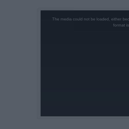
This
is
a
The media could not be loaded, either bec
modal
window.
format i