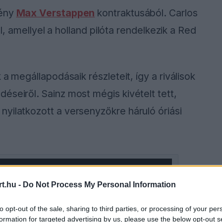
fény
Max Verstappen
kontraktusából. Carlos
ól, amellyel a holland pilóta rendelkezik a Red
 a megállapodásaik részleteit, így a riválisok
éseiről. Sainz most mégis kivételt tett,
yilatkozott a versenyzőkre háruló óriási
ause the server or network failed or because the
s not supported.
t.hu -
Do Not Process My Personal Information
to opt-out of the sale, sharing to third parties, or processing of your per
formation for targeted advertising by us, please use the below opt-out s