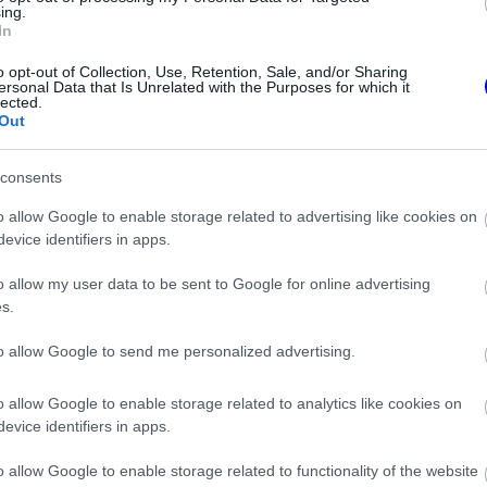
ing.
In
o opt-out of Collection, Use, Retention, Sale, and/or Sharing
ersonal Data that Is Unrelated with the Purposes for which it
lected.
Out
consents
o allow Google to enable storage related to advertising like cookies on
evice identifiers in apps.
MOTORSPORTOK
o allow my user data to be sent to Google for online advertising
en a téli tesztekig
Újabb részletek a balesetről:
s.
gy minden rendben
Eszméletlenül terült el a fűben a
WRC-sztár a horrorisztikus
bukás után
to allow Google to send me personalized advertising.
eljességgel kivitelezhetetlen a pilóták számára.
o allow Google to enable storage related to analytics like cookies on
evice identifiers in apps.
nokságban, a ránk váró marketingesemények
o allow Google to enable storage related to functionality of the website
n versenyző sem lenne képes ezt kezelni” –