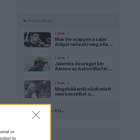
LEGFRISSEBB
FORMA-1
Max Verstappen a saját
dolgát nehezíti meg a Red
Bullnál
FORMA-1
Jelentős összeget kér
Alonso az Aston Martintól
a folytatásért
FORMA-1
Megdöbbentő okok miatt
nem beszélhet a
távozásáról Helmut
Marko
→
ÖSSZES FRISS HÍR
sonal or
HIRDETÉS
ection to