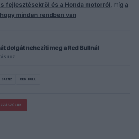
s fejlesztésekről és a Honda motorról
, míg
a
e, hogy minden rendben van
t dolgát nehezíti meg a Red Bullnál
TÁSHOZ
 SAINZ
RED BULL
OZZÁSZÓLOK