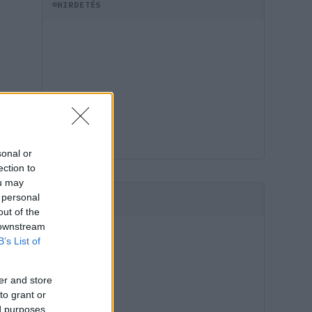
HIRDETÉS
sonal or
ection to
ou may
 personal
HIRDETÉS
out of the
 downstream
B’s List of
er and store
to grant or
ed purposes