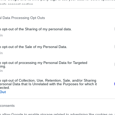
ogle consent section.
l Data Processing Opt Outs
o opt-out of the Sharing of my personal data.
In
o opt-out of the Sale of my Personal Data.
In
lmeztetést kapott a
to opt-out of processing my Personal Data for Targeted
FORMA-1
ing.
 Hamilton miatt
Fontos kulcsembert csábított
In
át riválisától a Red Bull
o opt-out of Collection, Use, Retention, Sale, and/or Sharing
ersonal Data that Is Unrelated with the Purposes for which it
lected.
Out
consents
o allow Google to enable storage related to advertising like cookies on