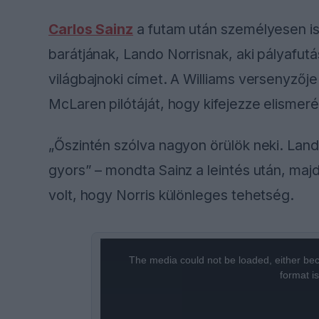
Carlos Sainz
a futam után személyesen is 
barátjának, Lando Norrisnak, aki pályafu
világbajnoki címet. A Williams versenyző
McLaren pilótáját, hogy kifejezze elismeré
„Őszintén szólva nagyon örülök neki. Lan
gyors” – mondta Sainz a leintés után, maj
volt, hogy Norris különleges tehetség.
This
The media could not be loaded, either bec
is
format i
a