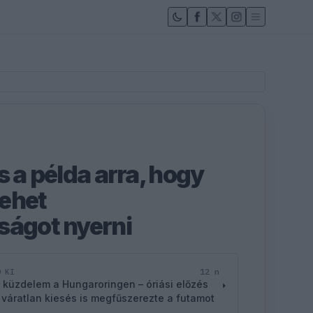
s a példa arra, hogy
lehet
ságot nyerni
12 n
D KI
 küzdelem a Hungaroringen – óriási előzés
 váratlan kiesés is megfűszerezte a futamot