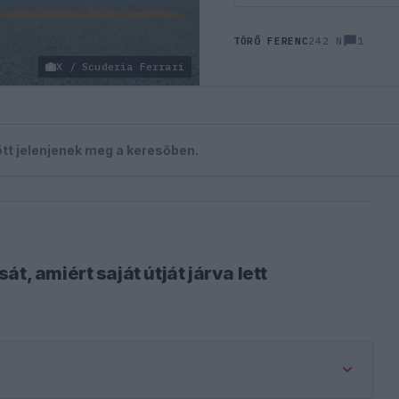
1
TÖRŐ FERENC
242 N
X / Scuderia Ferrari
zött jelenjenek meg a keresőben.
t, amiért saját útját járva lett