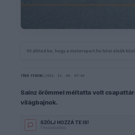
Itt állítsd be, hogy a motorsport.hu hírei elsők kö
TÖRŐ FERENC
/
2025. 12. 08. 07:40
Sainz örömmel méltatta volt csapattársá
világbajnok.
SZÓLJ HOZZÁ TE IS!
1 hozzászólás.