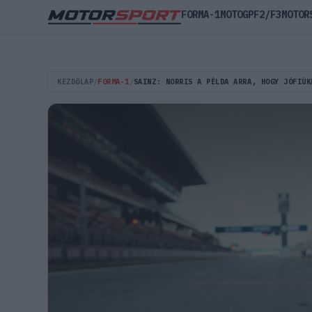
FORMA-1
MOTOGP
F2/F3
MOTOR
KEZDŐLAP
/
FORMA-1
/
SAINZ: NORRIS A PÉLDA ARRA, HOGY JÓFIÚK