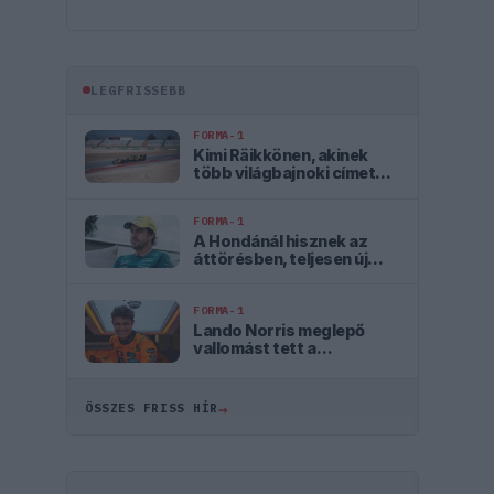
LEGFRISSEBB
FORMA-1
Kimi Räikkönen, akinek
több világbajnoki címet
kellett volna nyernie a
McLarennel
FORMA-1
A Hondánál hisznek az
áttörésben, teljesen új
motorral érkeznek a
Holland Nagydíjra az
Aston Martinnal
FORMA-1
Lando Norris meglepő
vallomást tett a
gyermekkori
szenvedélyéről
→
ÖSSZES FRISS HÍR