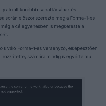
gratulált korábbi csapattársának és
tása során először szerezte meg a Forma–1-es
je még a célegyenesben is megkereste a
sét.
do kiváló Forma–1-es versenyző, elképesztően
d hozzátette, számára mindig is egyértelmű
ause the server or network failed or because the
s not supported.