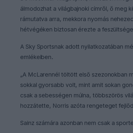
álmodozhat a világbajnoki címről, ő meg köz
rámutatva arra, mekkora nyomás nehezedhe
hétvégéken biztosan érezte a feszültséget,
A Sky Sportsnak adott nyilatkozatában m
emlékeiben.
„A McLarennél töltött első szezonokban m
sokkal gyorsabb volt, mint amit sokan gon
csak a sebességen múlna, többszörös világ
hozzátette, Norris azóta rengeteget fejlőd
Sainz számára azonban nem csak a sporte