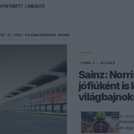
SPORTOK
PIT LANE
AUTÓ
ÉNT IS LEHET VILÁGBAJNOKSÁGOT NYERNI
FORMA-1
/
MCLAREN
Sainz: Norri
jófiúként is 
világbajnok
NE HAGY
Drámai
és egy