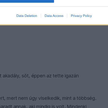
Data Deletion
Data Access
Privacy Policy
t akadály, sőt, éppen az tette igazán
ért, mert nem úgy viselkedik, mint a többség.
adt annak, aki mindig is volt. Mindenki