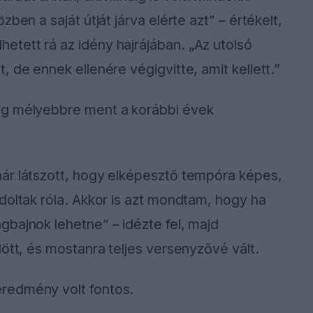
ben a saját útját járva elérte azt” – értékelt,
tett rá az idény hajrájában. „Az utolsó
 de ennek ellenére végigvitte, amit kellett.”
ég mélyebbre ment a korábbi évek
ár látszott, hogy elképesztő tempóra képes,
doltak róla. Akkor is azt mondtam, hogy ha
bajnok lehetne” – idézte fel, majd
ött, és mostanra teljes versenyzővé vált.
redmény volt fontos.