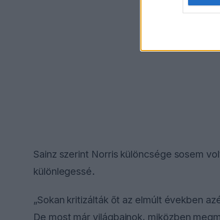
Sainz szerint Norris különcsége sosem vol
különlegessé.
„Sokan kritizálták őt az elmúlt években az
De most már világbajnok, miközben megmar