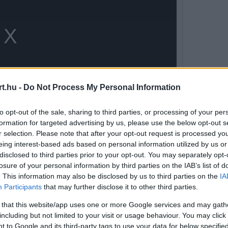
t.hu -
Do Not Process My Personal Information
to opt-out of the sale, sharing to third parties, or processing of your per
formation for targeted advertising by us, please use the below opt-out s
r selection. Please note that after your opt-out request is processed y
eing interest-based ads based on personal information utilized by us or
disclosed to third parties prior to your opt-out. You may separately opt-
 a McLarenhez a brit versenyzővel, és
losure of your personal information by third parties on the IAB’s list of
ük. A „Carlando” néven elhíresült duó rajongók
. This information may also be disclosed by us to third parties on the
IA
Participants
that may further disclose it to other third parties.
edésével és könnyed humorával.
 that this website/app uses one or more Google services and may gath
including but not limited to your visit or usage behaviour. You may click 
 to Google and its third-party tags to use your data for below specifi