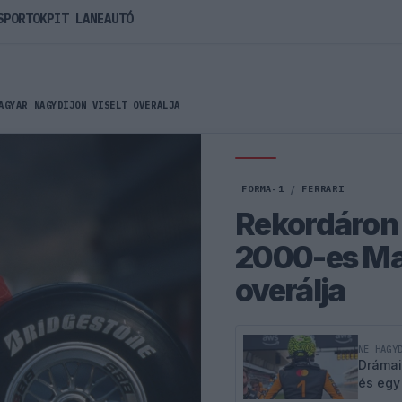
SPORTOK
PIT LANE
AUTÓ
AGYAR NAGYDÍJON VISELT OVERÁLJA
FORMA-1
/
FERRARI
Rekordáron 
2000-es Mag
overálja
NE HAGY
Drámai
és egy