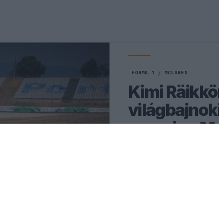
ause the server or network failed or because the
s not supported.