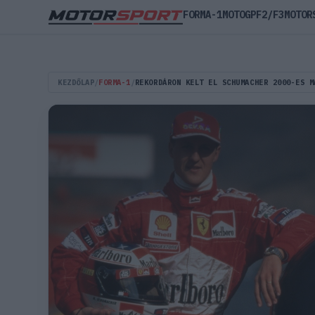
FORMA-1
MOTOGP
F2/F3
MOTOR
KEZDŐLAP
/
FORMA-1
/
REKORDÁRON KELT EL SCHUMACHER 2000-ES M