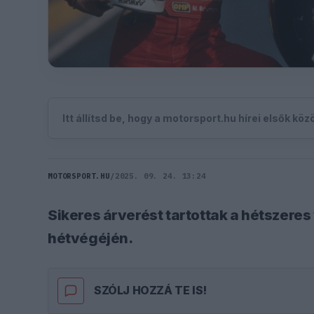
Itt állítsd be, hogy a motorsport.hu hírei elsők kö
MOTORSPORT.HU
/
2025. 09. 24. 13:24
Sikeres árverést tartottak a hétszeres
hétvégéjén.
SZÓLJ HOZZÁ TE IS!