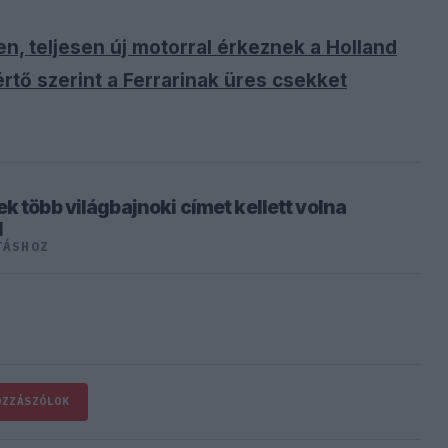
humacher Lounge adott otthont Monzában,
ő VIP-vendégtér az Olasz Nagydíj helyszínén.