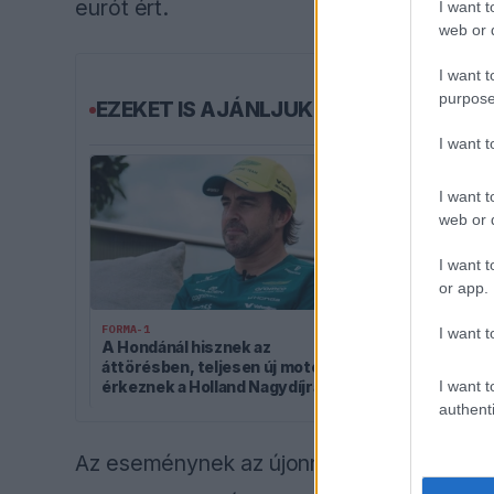
eurót ért.
I want t
web or d
I want t
purpose
EZEKET IS AJÁNLJUK
I want 
I want t
web or d
I want t
or app.
FORMA-1
FORMA-1
I want t
A Hondánál hisznek az
A szakértő sz
áttörésben, teljesen új motorral
üres csekket 
érkeznek a Holland Nagydíjra az
Verstappenn
I want t
Aston Martinnal
authenti