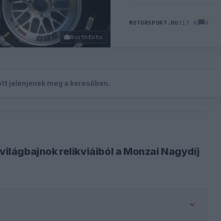
0
MOTORSPORT.HU
317 N
Northfoto
zött jelenjenek meg a keresőben.
 világbajnok relikviáiból a Monzai Nagydíj