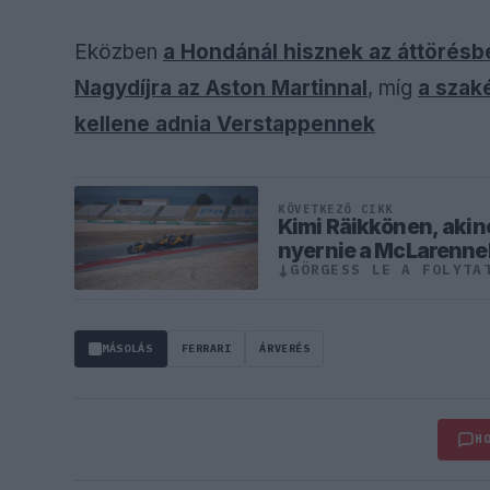
Az eseménynek az újonnan kialakított Sc
amely a legendás versenyző előtt tisztelg