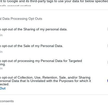
 to Google and its third-party tags to use your data for below specifi
ogle consent section.
Video
Player
l Data Processing Opt Outs
is
loading.
o opt-out of the Sharing of my personal data.
In
o opt-out of the Sale of my Personal Data.
In
to opt-out of processing my Personal Data for Targeted
ing.
In
ételének jelentős része a Keep Fighting
o opt-out of Collection, Use, Retention, Sale, and/or Sharing
ersonal Data that Is Unrelated with the Purposes for which it
résen további értékes tételek is gazdára
lected.
Out
ton overálja, amely 61 360 euróért kelt el,
et pilóta által aláírt pleximaszkkal, 11 520
consents