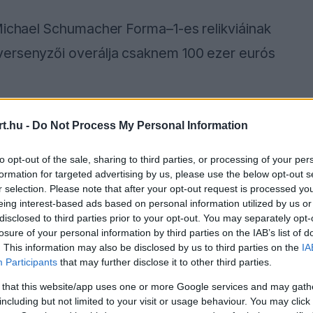
Michael Schumacher Forma–1-es relikviáinak
versenyzői overálja csaknem 100 ezer eurós
és különösen értékes darab, hiszen abban az
t.hu -
Do Not Process My Personal Information
ajnoki címét a Ferrari színeiben. Ez a diadal
to opt-out of the sale, sharing to third parties, or processing of your per
ette, amely végül öt egymást követő
formation for targeted advertising by us, please use the below opt-out s
 pilótának.
r selection. Please note that after your opt-out request is processed y
eing interest-based ads based on personal information utilized by us or
disclosed to third parties prior to your opt-out. You may separately opt-
losure of your personal information by third parties on the IAB’s list of
. This information may also be disclosed by us to third parties on the
IA
ause the server or network failed or because the
Participants
that may further disclose it to other third parties.
s not supported.
 that this website/app uses one or more Google services and may gath
including but not limited to your visit or usage behaviour. You may click 