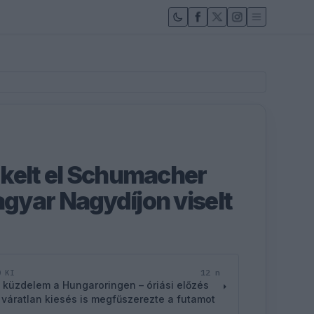
kelt el Schumacher
yar Nagydíjon viselt
12 n
D KI
 küzdelem a Hungaroringen – óriási előzés
 váratlan kiesés is megfűszerezte a futamot