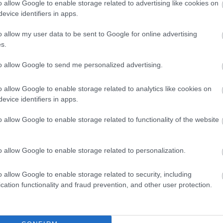
o allow Google to enable storage related to advertising like cookies on
evice identifiers in apps.
o allow my user data to be sent to Google for online advertising
s.
to allow Google to send me personalized advertising.
o allow Google to enable storage related to analytics like cookies on
evice identifiers in apps.
o allow Google to enable storage related to functionality of the website
FORMA-1
o allow Google to enable storage related to personalization.
erint a Ferrarinak
Súlyos figyelmeztetést kapott a
kellene adnia
Ferrari Lewis Hamilton miatt
ek
o allow Google to enable storage related to security, including
cation functionality and fraud prevention, and other user protection.