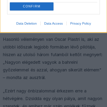
össze is ültünk elemezni és levonni a tanulságokat
CONFIRM
a következő verseny előtt. Jól érzem magam, és
alig várom, hogy újra versenyezhessek ezen a
Data Deletion
Data Access
Privacy Policy
hétvégén."
Hasonló véleményen van Oscar Piastri is, aki az
utóbbi időszak legjobb formában lévő pilótája,
hiszen az utolsó három futamból kettőt megnyert:
„Nagyon elégedett vagyok a bahreini
győzelemmel és azzal, ahogyan sikerült elérnem"
– mondta az ausztrál.
„Ezért nagy önbizalommal érkezem erre a
hétvégére. Dzsidda egy olyan pálya, amit nagyon
szeretek, és amihez már szép emlékek fűznek.