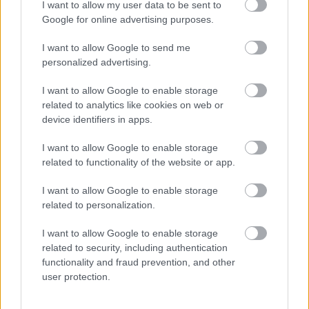
I want to allow my user data to be sent to
Google for online advertising purposes.
FORMA-1
Reagált az Audi a Sainz és Piastri
I want to allow Google to send me
leigazolásáról szóló hírekre
personalized advertising.
I want to allow Google to enable storage
related to analytics like cookies on web or
device identifiers in apps.
FORMA-1
Újabb amerikai helyszín csábítaná
magához a Forma–1-et
I want to allow Google to enable storage
related to functionality of the website or app.
I want to allow Google to enable storage
related to personalization.
„Ez egy nagyon gyors pálya, nekünk pedig gyors
autónk van, így arra törekszünk, hogy szépen
I want to allow Google to enable storage
related to security, including authentication
zárjuk ezt a három versenyes sorozatot. Büszke
functionality and fraud prevention, and other
vagyok arra, ahogyan elkezdtük a szezont.
user protection.
Megünnepeltük a sikereinket, de csapatként