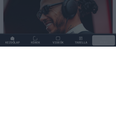
KEZDŐLAP
HÍREK
VIDEÓK
TABELLA
MENÜ
FORMA-1
/
FERRARI
Titkos tényező repíti Hamiltonékat,
miközben a Ferrarinál komoly döntés
előtt állnak
Különleges tényező áll Lewis Hamilton remek formája
mögött, miközben több élcsapatnál is komoly
átszervezések zajlanak.
0
KISS SÁNDOR
1Ó