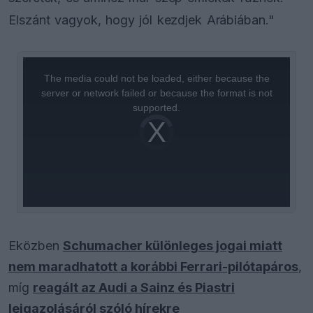
Elszánt vagyok, hogy jól kezdjek Arábiában."
This
is
a
The media could not be loaded, either because the
modal
window.
server or network failed or because the format is not
supported.
Video
Player
is
loading.
Eközben
Schumacher különleges jogai miatt
nem maradhatott a korábbi Ferrari-pilótapáros
,
míg
reagált az Audi a Sainz és Piastri
leigazolásáról szóló hírekre