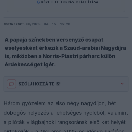
G
KÖVETETT FORRÁS BEÁLLÍTÁSA
MOTORSPORT.HU
/
2025. 04. 15. 15:28
A papaja színekben versenyző csapat
esélyesként érkezik a Szaúd-arábiai Nagydíjra
is, miközben a Norris-Piastri párharc külön
érdekességet ígér.
SZÓLJ HOZZÁ TE IS!
Három győzelem az első négy nagydíjon, hét
dobogós helyezés a lehetséges nyolcból, valamint
a pilóták világbajnoki rangsorának első két helyét
birtokolják - a McLaren 2025-ös idénye kiválóan