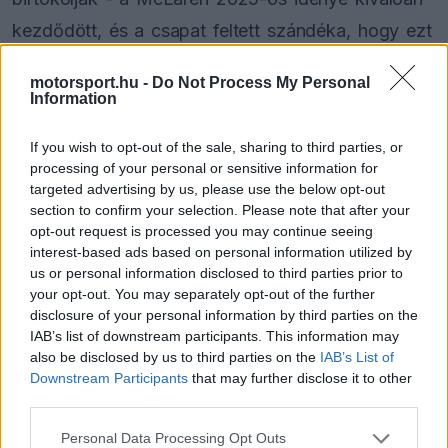
kezdődött, és a csapat feltett szándéka, hogy ezt
a tendenciát folytassa Szaúd-Arábiában is.
motorsport.hu -
Do Not Process My Personal
Information
A vasárnapi dzsiddai verseny lezárja azt az
If you wish to opt-out of the sale, sharing to third parties, or
érdekes három futamos sorozatot, amely
processing of your personal or sensitive information for
bizonyította, hogy a MCL39 jelenleg a legerősebb
targeted advertising by us, please use the below opt-out
section to confirm your selection. Please note that after your
autó a mezőnyben. Lando Norris és
Oscar Piastri
opt-out request is processed you may continue seeing
számára ezért nem lehet más a cél, mint a
interest-based ads based on personal information utilized by
us or personal information disclosed to third parties prior to
győzelem.
your opt-out. You may separately opt-out of the further
disclosure of your personal information by third parties on the
IAB’s list of downstream participants. This information may
also be disclosed by us to third parties on the
IAB’s List of
The media could not be loaded, either because
This
Downstream Participants
that may further disclose it to other
the server or network failed or because the format
is
third parties.
is not supported.
Video
a
Please note that this website/app uses one or more Google
Player
Personal Data Processing Opt Outs
is