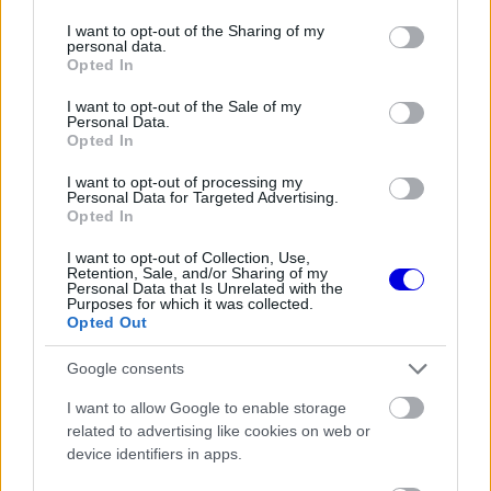
services and may gather and store information including but
loading.
modal
not limited to your visit or usage behaviour. You may click to
I want to opt-out of the Sharing of my
personal data.
window.
grant or deny consent to Google and its third-party tags to
Opted In
use your data for below specified purposes in below Google
consent section.
I want to opt-out of the Sale of my
Personal Data.
Opted In
„Izgatott vagyok, hogy visszatérhetek Dzsiddába
I want to opt-out of processing my
Personal Data for Targeted Advertising.
a Szaúd-arábiai Nagydíjra ezen a hétvégén" –
Opted In
nyilatkozta a világbajnokság jelenlegi éllovasa, aki
I want to opt-out of Collection, Use,
hullámzó teljesítményt nyújtott Bahreinben.
Retention, Sale, and/or Sharing of my
Personal Data that Is Unrelated with the
Purposes for which it was collected.
Opted Out
EZEKET IS AJÁNLJUK
Google consents
FORMA-1
I want to allow Google to enable storage
Schumacher különleges jogai miatt
related to advertising like cookies on web or
nem maradhatott a korábbi
device identifiers in apps.
Ferrari-pilótapáros