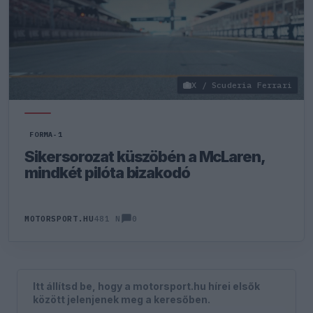
X / Scuderia Ferrari
FORMA-1
Sikersorozat küszöbén a McLaren,
mindkét pilóta bizakodó
0
MOTORSPORT.HU
481 N
Itt állítsd be, hogy a motorsport.hu hírei elsők
között jelenjenek meg a keresőben.