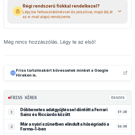
Régi rendszerű fiókkal rendelkezel?
Lépj be felhasználónévvel és jelszóval, majd állj át
az e-mail alapú rendszerre.
Még nincs hozzászólás. Légy te az első!
Friss tartalmakért kövessetek minket a Google
Híreken is.
FRISS HÍREK
ÖSSZES
Döbbenetes adatgyűjtéssel döntött a Ferrari
17:28
1
Sainz és Ricciardo között
Már a nyári szünetben elindult a hőségriadó a
16:38
2
Forma–1-ben