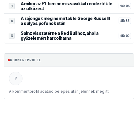
Amikor az F1-ben nem szavakkal rendezték le
16:06
3
az ütközést
A rajongók még nem írták le George Russellt
15:35
4
a súlyos pofonok után
Sainz visszatérne a Red Bullhoz, ahol a
15:02
5
győzelemért harcolhatna
KOMMENTPROFIL
?
A kommentprofil adataid belépés után jelennek meg itt.