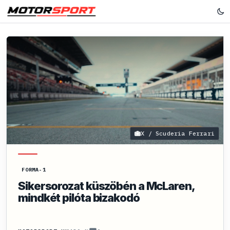
X / Scuderia Ferrari
FORMA-1
Sikersorozat küszöbén a McLaren,
mindkét pilóta bizakodó