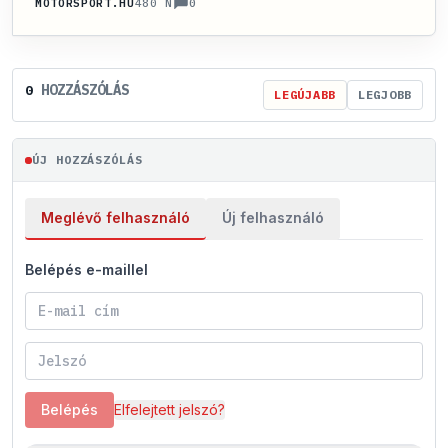
0
MOTORSPORT.HU
480 N
HOZZÁSZÓLÁS
0
LEGÚJABB
LEGJOBB
ÚJ HOZZÁSZÓLÁS
Meglévő felhasználó
Új felhasználó
Belépés e-maillel
Belépés
Elfelejtett jelszó?