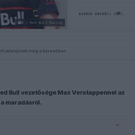
2
KOVÁCS ENIKŐ
44 N
X / Red Bull Racing
zött jelenjenek meg a keresőben.
Red Bull vezetősége Max Verstappennel az
a maradásról.