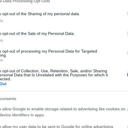
ntjével. A megbeszélések középpontjában
l Data Processing Opt Outs
amelyek lehetővé tennék a sztár idő előtti
o opt-out of the Sharing of my personal data.
In
mivel a
Mercedes
élénk érdeklődést mutat a
tozásokra készülő korszak előtt.
o opt-out of the Sale of my Personal Data.
In
to opt-out of processing my Personal Data for Targeted
ing.
In
o opt-out of Collection, Use, Retention, Sale, and/or Sharing
ersonal Data that Is Unrelated with the Purposes for which it
lected.
Out
consents
o allow Google to enable storage related to advertising like cookies on
evice identifiers in apps.
FORMA-1
rábbi szerelője
Kockázatos ötlettel villant a
ton F1-es
Ferrari, hamarosan mindenki ezt
o allow my user data to be sent to Google for online advertising