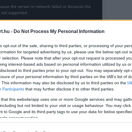
ause the server or network failed or because the
s not supported.
t.hu -
Do Not Process My Personal Information
to opt-out of the sale, sharing to third parties, or processing of your per
formation for targeted advertising by us, please use the below opt-out s
r selection. Please note that after your opt-out request is processed y
eing interest-based ads based on personal information utilized by us or
disclosed to third parties prior to your opt-out. You may separately opt-
losure of your personal information by third parties on the IAB’s list of
. This information may also be disclosed by us to third parties on the
IA
Participants
that may further disclose it to other third parties.
 that this website/app uses one or more Google services and may gath
including but not limited to your visit or usage behaviour. You may click 
 to Google and its third-party tags to use your data for below specifi
ogle consent section.
 Milton Keynes-iek legfelsőbb vezetése