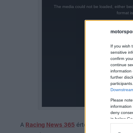
This
The media could not be loaded, either bec
is
format i
a
motorspor
modal
window.
If you wish 
sensitive in
confirm you
continue se
information 
further disc
participants
Downstream 
Please note
information 
deny consent
in below Go
A
Racing News 365
értesülései szerint a