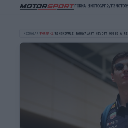
FORMA-1
MOTOGP
F2/F3
MOTOR
KEZDŐLAP
/
FORMA-1
/
RENDKÍVÜLI TÁRGYALÁST HÍVOTT ÖSSZE A RE