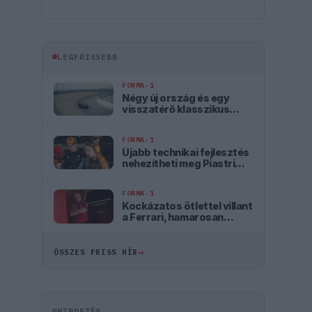
LEGFRISSEBB
FORMA-1
Négy új ország és egy
visszatérő klasszikus
pályázik F1-es futamra
2028-tól
FORMA-1
Újabb technikai fejlesztés
nehezítheti meg Piastri
életét a McLarennél
FORMA-1
Kockázatos ötlettel villant
a Ferrari, hamarosan
mindenki ezt másolhatja
→
ÖSSZES FRISS HÍR
HIRDETÉS