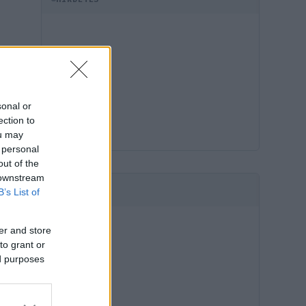
sonal or
ection to
ou may
 personal
out of the
 downstream
B’s List of
HIRDETÉS
er and store
to grant or
ed purposes