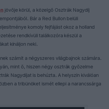
en
jövője körül, a közelgő Osztrák Nagydíj
empontjából. Bár a Red Bullon belüli
eljesítménye komoly fejfájást okoz a holland
zetése rendkívüli találkozóra készül a
at kínáljon neki.
öldnek számít a négyszeres világbajnok számára.
yán, mint ő, hiszen négy osztrák győzelme
trák Nagydíjat is behúzta. A helyszín kiválóan
közben a tribünöket ismét ellepi a narancssárga