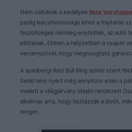
Nem csitulnak a kedélyek
Max Verstapp
pedig kulcsfontosságú lehet a folytatás sz
feszültségek némileg enyhültek, az autó t
pilótának. Ebben a helyzetben a csapat ve
versenyzővel, hogy megnyugtató garanciák
A spielbergi Red Bull Ring szinte szent f
Senki sem nyert még annyiszor ezen a pál
mellett a világjárvány idején rendezett Osz
alkalmas arra, hogy tisztázzák a jövőt, mi
tenger.