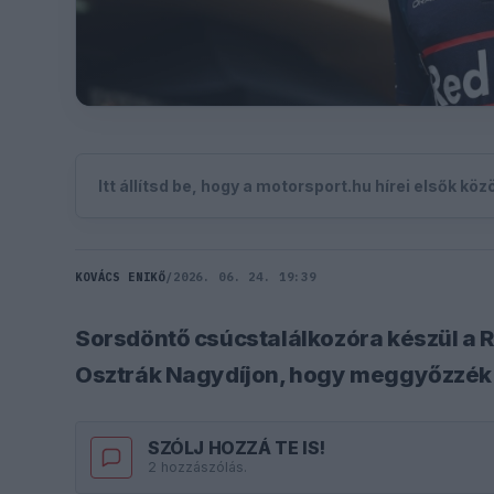
Itt állítsd be, hogy a motorsport.hu hírei elsők kö
KOVÁCS ENIKŐ
/
2026. 06. 24. 19:39
Sorsdöntő csúcstalálkozóra készül a 
Osztrák Nagydíjon, hogy meggyőzzék 
SZÓLJ HOZZÁ TE IS!
2 hozzászólás.