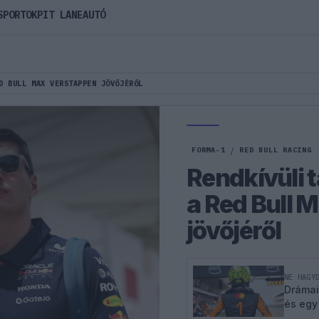
SPORTOK
PIT LANE
AUTÓ
D BULL MAX VERSTAPPEN JÖVŐJÉRŐL
FORMA-1
/
RED BULL RACING
Rendkívüli t
a Red Bull 
jövőjéről
NE HAGY
Drámai
és egy