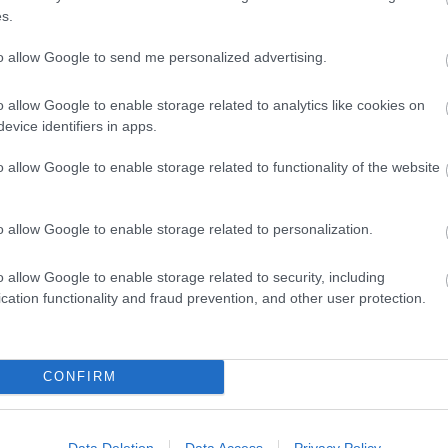
l
másolhatja
s.
to allow Google to send me personalized advertising.
csendesedtek, a kapcsolat megszakadhat, ha az
o allow Google to enable storage related to analytics like cookies on
evice identifiers in apps.
m a tervek szerint alakult, Verstappen
o allow Google to enable storage related to functionality of the website
dott felmutatni Kanadában, ahol a harmadik
lis fejlesztéseket ígér az RB22-es modellhez,
o allow Google to enable storage related to personalization.
 válhat.
o allow Google to enable storage related to security, including
cation functionality and fraud prevention, and other user protection.
senyző is bizakodó, bár óvatosan fogalmazott
CONFIRM
ridőket érünk el az új fejlesztésekkel. Alig
esek velük” – mondta Verstappen.
Data Deletion
Data Access
Privacy Policy