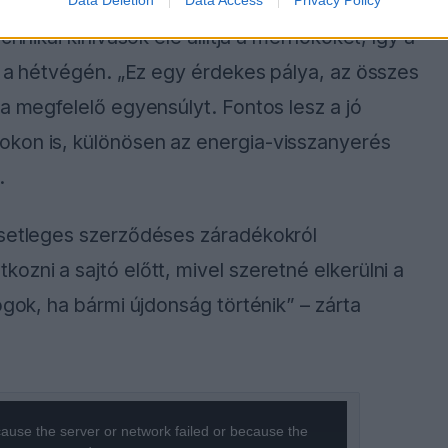
chnikai kihívások elé állítja a mérnököket, így a
sz a hétvégén. „Ez egy érdekes pálya, az összes
a megfelelő egyensúlyt. Fontos lesz a jó
okon is, különösen az energia-visszanyerés
.
esetleges szerződéses záradékokról
zni a sajtó előtt, mivel szeretné elkerülni a
ogok, ha bármi újdonság történik” – zárta
ause the server or network failed or because the