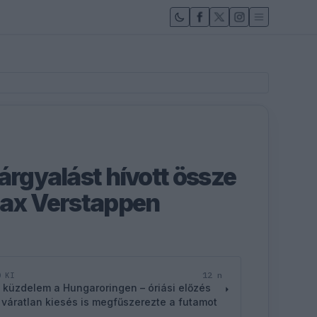
árgyalást hívott össze
Max Verstappen
12 n
D KI
 küzdelem a Hungaroringen – óriási előzés
 váratlan kiesés is megfűszerezte a futamot