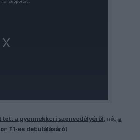
s not supported.
 tett a gyermekkori szenvedélyéről
, míg
a
ton F1-es debütálásáról