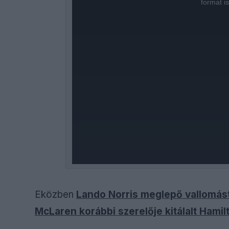
format i
Eközben
Lando Norris meglepő vallomást
McLaren korábbi szerelője kitálalt Hamil