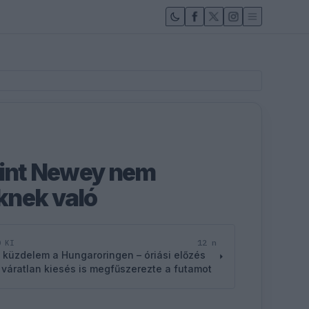
rint Newey nem
knek való
12 n
D KI
 küzdelem a Hungaroringen – óriási előzés
 váratlan kiesés is megfűszerezte a futamot