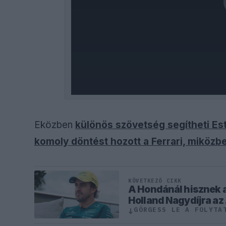
Eközben
különös szövetség segítheti Es
komoly döntést hozott a Ferrari, miközb
KÖVETKEZŐ CIKK
A Hondánál hisznek a
Holland Nagydíjra az
GÖRGESS LE A FOLYTA
↓