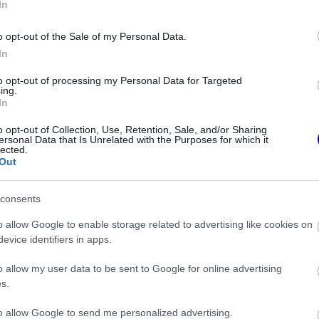
In
o opt-out of the Sale of my Personal Data.
In
to opt-out of processing my Personal Data for Targeted
ing.
In
FORMA-1
t hozott a Ferrari,
Súlyos figyelmeztetést kapott a
d Bullnál
Ferrari Lewis Hamilton miatt
o opt-out of Collection, Use, Retention, Sale, and/or Sharing
ersonal Data that Is Unrelated with the Purposes for which it
 győzelmek
lected.
Out
-i istállóhoz technikai igazgatóként, miután
consents
technikai ügyvezető partnerként és
o allow Google to enable storage related to advertising like cookies on
a projekt megerősítéseként értékelték,
evice identifiers in apps.
es csapat irányítása is hozzá került.
o allow my user data to be sent to Google for online advertising
s.
megfontolásból született. „Nem tudom, hogyan
to allow Google to send me personalized advertising.