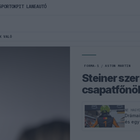
SPORTOK
PIT LANE
AUTÓ
K VALÓ
FORMA-1
/
ASTON MARTIN
Steiner sze
csapatfőnö
NE HAGY
Drámai
és egy