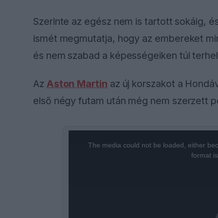
Szerinte az egész nem is tartott sokáig, és 
ismét megmutatja, hogy az embereket mind
és nem szabad a képességeiken túl terhel
Az
Aston Martin
az új korszakot a Hondá
első négy futam után még nem szerzett pont
This
is
a
The media could not be loaded, either bec
modal
window.
format i