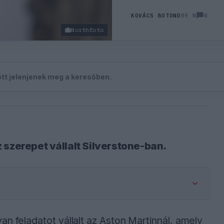
0
KOVÁCS BOTOND
89 N
Northfoto
zött jelenjenek meg a keresőben.
 szerepet vállalt Silverstone-ban.
n feladatot vállalt az Aston Martinnál, amely