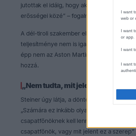
jutottak el idáig, hogy akarta-e egyáltalá
I want t
erősségei közé” – fogalmazott.
web or d
I want t
A dél-tiroli szakember elismeri Newey terv
or app.
teljesítménye nem is igazolja ezt. „Nagyon
I want t
épp nem az Aston Martinnal, de ezt majd 
I want t
hozzá.
authenti
„Nem tudta, mit jelent csapatfőnö
Steiner úgy látja, a döntés inkább személye
„Számára ez inkább olyan volt, hogy miért
csapatfőnöknek kell lennem, anélkül hogy 
csapatfőnök, vagy mit jelent ez a szerep”