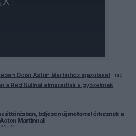
is
loading.
teban Ocon Aston Martinhoz igazolását
, míg
en a Red Bullnál elmaradtak a győzelmek
z áttörésben, teljesen új motorral érkeznek a
 Aston Martinnal
TÁSHOZ