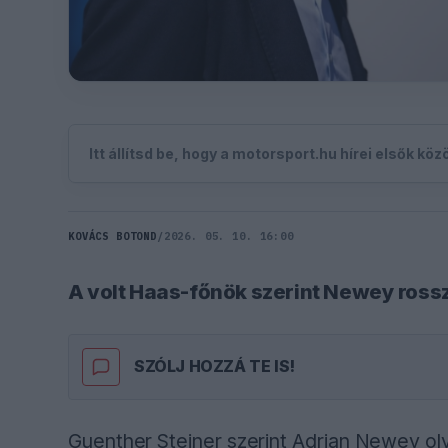
Itt állítsd be, hogy a motorsport.hu hírei elsők kö
KOVÁCS BOTOND
/
2026. 05. 10. 16:00
A volt Haas-főnök szerint Newey rossz
SZÓLJ HOZZÁ TE IS!
Guenther Steiner szerint Adrian Newey olya