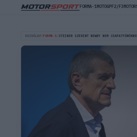
FORMA-1
MOTOGP
F2/F3
MOTOR
KEZDŐLAP
/
FORMA-1
/
STEINER SZERINT NEWEY NEM CSAPATFŐNÖKNE