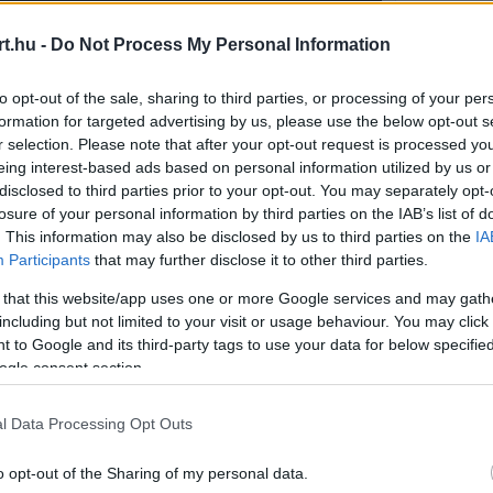
t.hu -
Do Not Process My Personal Information
to opt-out of the sale, sharing to third parties, or processing of your per
formation for targeted advertising by us, please use the below opt-out s
r selection. Please note that after your opt-out request is processed y
eing interest-based ads based on personal information utilized by us or
disclosed to third parties prior to your opt-out. You may separately opt-
ogy Neweynak el kellett volna-e vállalnia a
losure of your personal information by third parties on the IAB’s list of
. This information may also be disclosed by us to third parties on the
IA
ennék fel ugyanezt a kérdést a szakembernek,
Participants
that may further disclose it to other third parties.
ha ma megkérdeznék Adriant, azt mondaná, nem
 that this website/app uses one or more Google services and may gath
including but not limited to your visit or usage behaviour. You may click 
 to Google and its third-party tags to use your data for below specifi
ogle consent section.
l Data Processing Opt Outs
o opt-out of the Sharing of my personal data.