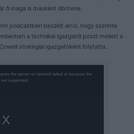
már ő maga is másként döntene.
nn podcastben beszélt arról, hogy szerinte
emberben a technikai igazgatói poszt mellett a
Cowell stratégiai igazgatóként folytatta.
ause the server or network failed or because the
s not supported.