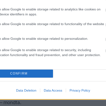
n, de egyértelmű, hogy ez nem tartozik az
o allow Google to enable storage related to analytics like cookies on
evice identifiers in apps.
o allow Google to enable storage related to functionality of the website
ezői kvalitásait, még ha a mostani autó
 jó abban, amit csinál, autókat tervez. Most
o allow Google to enable storage related to personalization.
rendbe hozza, ebben biztos vagyok” – tette
o allow Google to enable storage related to security, including
cation functionality and fraud prevention, and other user protection.
knek lenni”
CONFIRM
s indíttatás volt, mint tudatos karrierlépés.
 a fenébe ne. Olyasmi lehetett, hogy
Data Deletion
Data Access
Privacy Policy
igazán tudta volna, mit csinál egy
 – mondta.