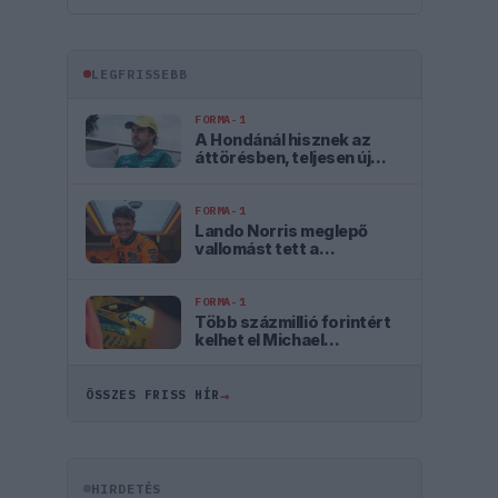
LEGFRISSEBB
FORMA-1
A Hondánál hisznek az
áttörésben, teljesen új
motorral érkeznek a
Holland Nagydíjra az
Aston Martinnal
FORMA-1
Lando Norris meglepő
vallomást tett a
gyermekkori
szenvedélyéről
FORMA-1
Több százmillió forintért
kelhet el Michael
Schumacher első Forma–1-
es autója
→
ÖSSZES FRISS HÍR
HIRDETÉS