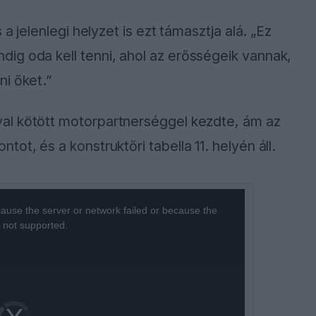
a jelenlegi helyzet is ezt támasztja alá. „Ez
ig oda kell tenni, ahol az erősségeik vannak,
ni őket.”
val kötött motorpartnerséggel kezdte, ám az
ot, és a konstruktőri tabella 11. helyén áll.
ause the server or network failed or because the
s not supported.
Video
Player