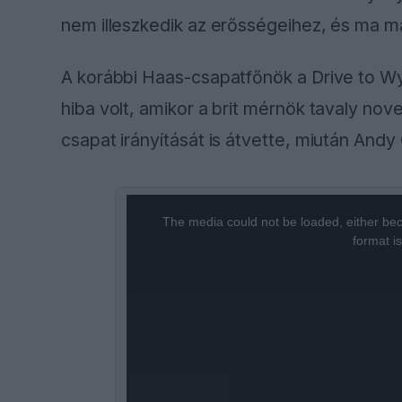
nem illeszkedik az erősségeihez, és ma 
A korábbi Haas-csapatfőnök a Drive to Wy
hiba volt, amikor a brit mérnök tavaly nov
csapat irányítását is átvette, miután Andy 
This
The media could not be loaded, either bec
is
format i
a
modal
window.