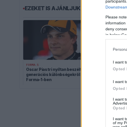
participants
Downstream 
EZEKET IS AJÁNLJUK
Please note
information 
deny consent
in below Go
Persona
I want t
FORMA-1
FORMA-1
Opted 
Oscar Piastri nyíltan beszélt a
Négy új orszá
generációs különbségekről a
visszatérő kl
Forma–1-ben
F1-es futamr
I want t
Opted 
I want 
Advertis
Opted 
I want t
of my P
was col