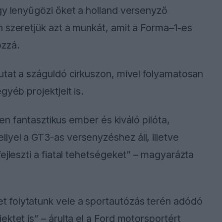
gy lenyűgözi őket a holland versenyző
 szeretjük azt a munkát, amit a Forma–1-es
ozzá.
utat a száguldó cirkuszon, mivel folyamatosan
gyéb projektjeit is.
zen fantasztikus ember és kiváló pilóta,
yel a GT3-as versenyzéshez áll, illetve
ejleszti a fiatal tehetségeket” – magyarázta
 folytatunk vele a sportautózás terén adódó
ktet is” – árulta el a Ford motorsportért