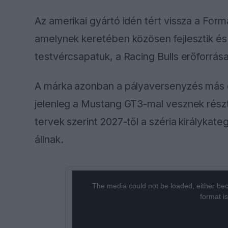
Az amerikai gyártó idén tért vissza a For
amelynek keretében közösen fejlesztik és g
testvércsapatuk, a Racing Bulls erőforrása
A márka azonban a pályaversenyzés más cs
jelenleg a Mustang GT3-mal vesznek rész
tervek szerint 2027-től a széria királykate
állnak.
This
The media could not be loaded, either bec
is
format i
a