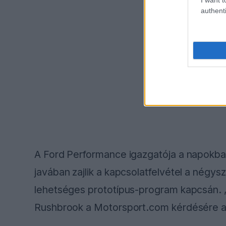
authenti
A Ford Performance igazgatója a napokba
javában zajlik a kapcsolatfelvétel a négys
lehetséges prototípus-program kapcsán. „
Rushbrook a Motorsport.com kérdésére az