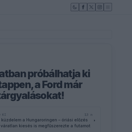
atban próbálhatja ki
appen, a Ford már
 tárgyalásokat!
13 n
D KI
 küzdelem a Hungaroringen – óriási előzés
 váratlan kiesés is megfűszerezte a futamot