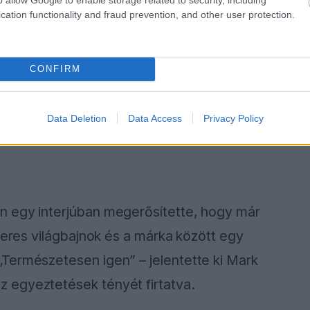
cation functionality and fraud prevention, and other user protection.
CONFIRM
Data Deletion
Data Access
Privacy Policy
n egy interjúban megerősítette, hogy már
zeres világbajnok és a márka között egy
Természetesen igen” – jelentette ki Mark
 egyeztetések tényét firtatva.