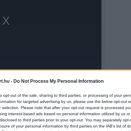
t.hu -
Do Not Process My Personal Information
viadalok iránt egyáltalán nem új keletű, amit
to opt-out of the sale, sharing to third parties, or processing of your per
24 órás futamon is próbára teszi magát egy
formation for targeted advertising by us, please use the below opt-out s
r selection. Please note that after your opt-out request is processed y
eing interest-based ads based on personal information utilized by us or
disclosed to third parties prior to your opt-out. You may separately opt-
losure of your personal information by third parties on the IAB’s list of