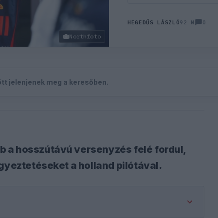
0
HEGEDŰS LÁSZLÓ
92 N
Northfoto
zött jelenjenek meg a keresőben.
 a hosszútávú versenyzés felé fordul,
gyeztetéseket a holland pilótával.