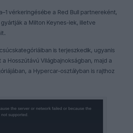
ma–1 vérkeringésébe a Red Bull partnereként,
yártják a Milton Keynes-iek, illetve
it.
úcskategóriáiban is terjeszkedik, ugyanis
t a Hosszútávú Világbajnokságban, majd a
góriájában, a Hypercar-osztályban is rajthoz
ause the server or network failed or because the
s not supported.