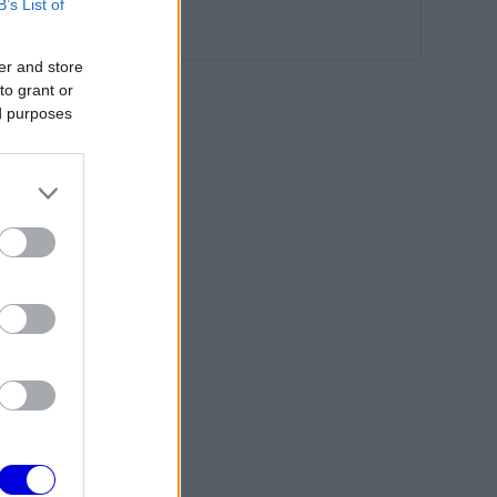
B’s List of
er and store
to grant or
ed purposes