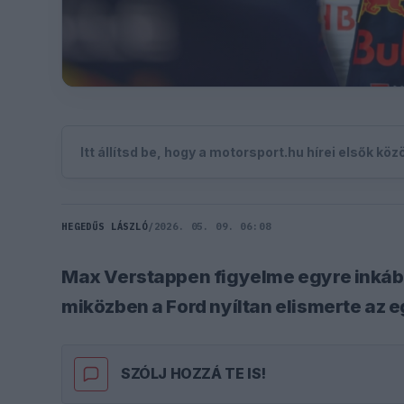
Itt állítsd be, hogy a motorsport.hu hírei elsők kö
HEGEDŰS LÁSZLÓ
/
2026. 05. 09. 06:08
Max Verstappen figyelme egyre inkább
miközben a Ford nyíltan elismerte az e
SZÓLJ HOZZÁ TE IS!