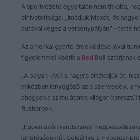
A sportvezető egyáltalán nem titkolta, ho
elhivatottsága. „Imádjuk Maxot, és nagyon
autóval végez a versenypályán” – tette h
Az amerikai gyártó érdeklődése jóval túlm
figyelemmel kísérik a
Red Bull
sztárjának e
„A pályán kívül is nagyra értékeljük őt, his
miközben lenyűgöző az a szenvedély, amell
ahogyan a szimulátoros világon keresztül f
Rushbrook.
„Éppen ezért rendszeres megbeszéléseket
lehetőségekről, beleértve a Hypercar-proje