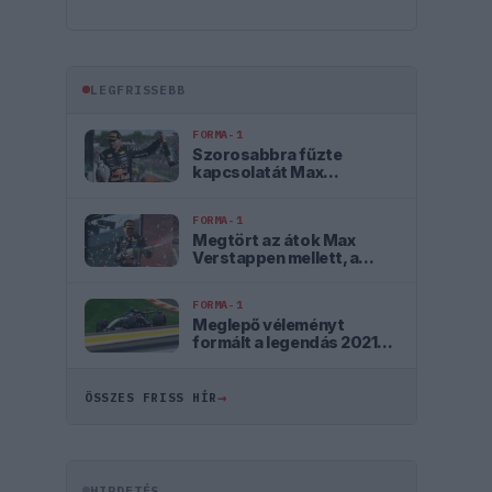
LEGFRISSEBB
FORMA-1
Szorosabbra fűzte
kapcsolatát Max
Verstappen és a McLaren
FORMA-1
Megtört az átok Max
Verstappen mellett, a
szurkolók szerint ő az
igazi utód
FORMA-1
Meglepő véleményt
formált a legendás 2021-
es F1-es bajnoki
párharcról Antonelli
→
ÖSSZES FRISS HÍR
HIRDETÉS