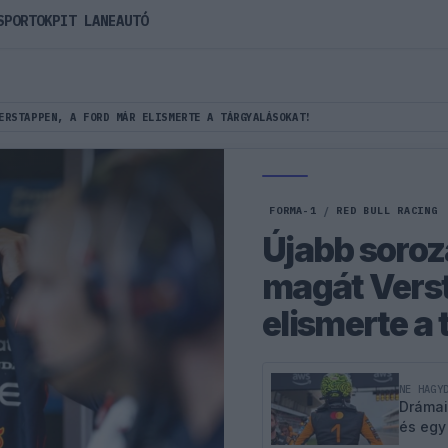
SPORTOK
PIT LANE
AUTÓ
ERSTAPPEN, A FORD MÁR ELISMERTE A TÁRGYALÁSOKAT!
FORMA-1
/
RED BULL RACING
Újabb soroz
magát Verst
elismerte a
NE HAGY
Drámai
és egy