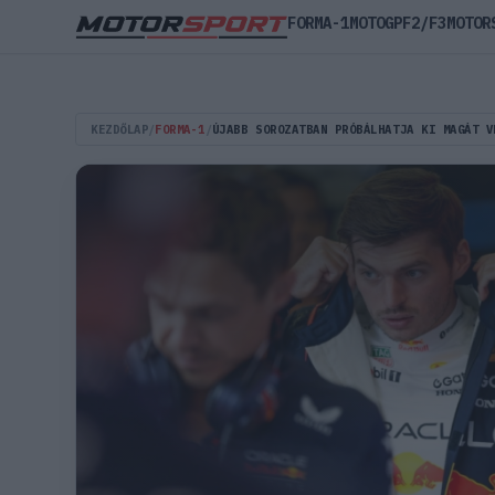
FORMA-1
MOTOGP
F2/F3
MOTOR
KEZDŐLAP
/
FORMA-1
/
ÚJABB SOROZATBAN PRÓBÁLHATJA KI MAGÁT V