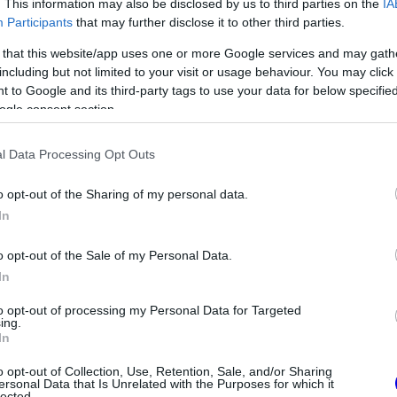
. This information may also be disclosed by us to third parties on the
IA
Participants
that may further disclose it to other third parties.
 that this website/app uses one or more Google services and may gath
including but not limited to your visit or usage behaviour. You may click 
 to Google and its third-party tags to use your data for below specifi
ogle consent section.
l Data Processing Opt Outs
o opt-out of the Sharing of my personal data.
FORMA-1
In
g és egy
A saját protezsáltja állhat Max
asszikus pályázik
Verstappen útjába a jövőben
a 2028-tól
o opt-out of the Sale of my Personal Data.
In
to opt-out of processing my Personal Data for Targeted
ing.
In
o opt-out of Collection, Use, Retention, Sale, and/or Sharing
ersonal Data that Is Unrelated with the Purposes for which it
lected.