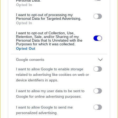
Personal Data.
is
is not supported.
Opted In
Video
a
Player
I want to opt-out of processing my
is
loading.
Personal Data for Targeted Advertising.
modal
Opted In
window.
I want to opt-out of Collection, Use,
Retention, Sale, and/or Sharing of my
Personal Data that Is Unrelated with the
Purposes for which it was collected.
Opted Out
A 2022-es szezon folyamán mindössze az
Aston
Google consents
Martin
és a Williams pilótái, valamint Daniel
I want to allow Google to enable storage
Ricciardo maradt ki a büntetéscunamiból, a
related to advertising like cookies on web or
device identifiers in apps.
RacingNews365 értesülései szerint pedig az FIA
változtatáson töri a fejét.
I want to allow my user data to be sent to
Google for online advertising purposes.
EZEKET IS AJÁNLJUK
I want to allow Google to send me
personalized advertising.