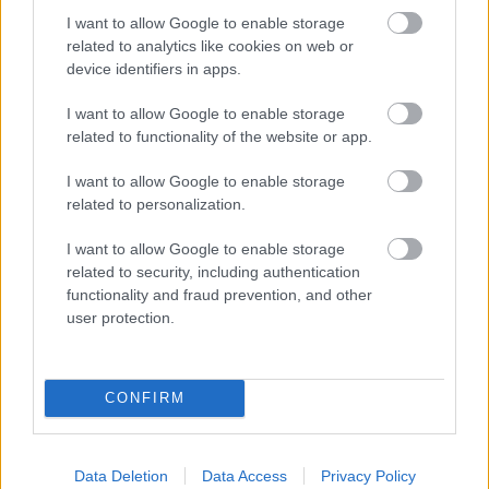
FORMA-1
I want to allow Google to enable storage
Négy új ország és egy visszatérő
related to analytics like cookies on web or
klasszikus pályázik F1-es futamra
2028-tól
device identifiers in apps.
I want to allow Google to enable storage
related to functionality of the website or app.
FORMA-1
A Ferrari keresztbe tehet a Red
I want to allow Google to enable storage
Bull 2027-es pilótatervének
related to personalization.
I want to allow Google to enable storage
related to security, including authentication
functionality and fraud prevention, and other
FORMA-1
Radikális megoldással előzte meg a
user protection.
riválisokat az Aston Martin
CONFIRM
A portál szerint a rajtbüntetés helyett szóba került
a versenyen belüli, akár az első bokszkiállásnál
Data Deletion
Data Access
Privacy Policy