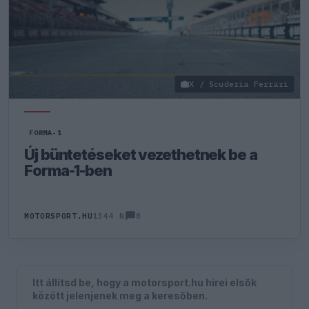
X / Scuderia Ferrari
FORMA-1
Új büntetéseket vezethetnek be a
Forma-1-ben
0
MOTORSPORT.HU
1344 N
Itt állítsd be, hogy a motorsport.hu hírei elsők
között jelenjenek meg a keresőben.