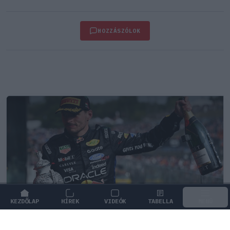
HOZZÁSZÓLOK
KEZDŐLAP
HÍREK
VIDEÓK
TABELLA
MENÜ
FORMA-1
/
MCLAREN