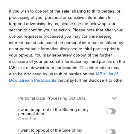
hátrasorolásos büntetést kapott, amiért az
If you wish to opt-out of the sale, sharing to third parties, or
engedélyezett számon felül is használtak
processing of your personal or sensitive information for
targeted advertising by us, please use the below opt-out
komponenseket – rendre 5 vagy 10 helyes
section to confirm your selection. Please note that after your
büntetésekről volt szó, teljes motorcseréknél
opt-out request is processed you may continue seeing
interest-based ads based on personal information utilized by
pedig rajtrácsvégi indulás volt az ítélet.
us or personal information disclosed to third parties prior to
your opt-out. You may separately opt-out of the further
disclosure of your personal information by third parties on the
És mivel a csapatok próbáltak úgy taktikázni,
IAB’s list of downstream participants. This information may
hogy azokon a pályákon vállalták be a büntetést,
also be disclosed by us to third parties on the
IAB’s List of
Downstream Participants
that may further disclose it to other
amelyeken könnyebb előzni, így Monzában 9
third parties.
pilótát is hátra soroltak, és órákon keresztül senki
Please note that this website/app uses one or more Google
Personal Data Processing Opt Outs
nem tudta, hogyan fog kinézni a rajtrács.
services and may gather and store information including but
not limited to your visit or usage behaviour. You may click to
I want to opt-out of the Sharing of my
personal data.
grant or deny consent to Google and its third-party tags to
Opted In
use your data for below specified purposes in below Google
The media could not be loaded, either because
This
consent section.
I want to opt-out of the Sale of my
the server or network failed or because the format