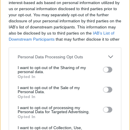
interest-based ads based on personal information utilized by
ugyanis egy meglehetősen ritkán büntetett vétség
us or personal information disclosed to third parties prior to
your opt-out. You may separately opt-out of the further
miatt kapott hivatalos idézést.
disclosure of your personal information by third parties on the
IAB’s list of downstream participants. This information may
A probléma a csütörtöki sajtónap során merült fel,
also be disclosed by us to third parties on the
IAB’s List of
Downstream Participants
that may further disclose it to other
amikor mindkét pilóta a hivatalos sajtótájékoztató
third parties.
első csoportjába volt beosztva. Az FIA
Please note that this website/app uses one or more Google
Personal Data Processing Opt Outs
sportszabályzatának B10.1.1a cikkelye alapján
services and may gather and store information including but
not limited to your visit or usage behaviour. You may click to
I want to opt-out of the Sharing of my
azonban vizsgálat indult ellenük, mivel késve
personal data.
grant or deny consent to Google and its third-party tags to
Opted In
érkeztek meg a kötelező médiaeseményre.
use your data for below specified purposes in below Google
consent section.
I want to opt-out of the Sale of my
Personal Data.
Opted In
The media could not be loaded, either because
This
I want to opt-out of processing my
the server or network failed or because the format
Personal Data for Targeted Advertising.
is
is not supported.
Opted In
Video
a
Player
I want to opt-out of Collection, Use,
is