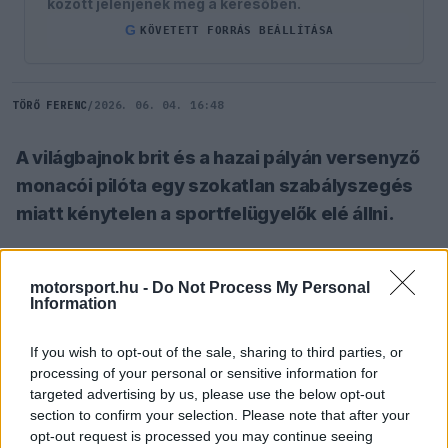
között jelenjenek meg a keresőben.
G
KÖVETETT FORRÁS BEÁLLÍTÁSA
TÖRŐ FERENC
/
2026. 06. 04. 16:48
A világbajnok brit és a hazai pályán versenyző
monacói pilóta egy szokatlan szabályszegés
miatt kénytelen a sportfelügyelők elé állni.
SZÓLJ HOZZÁ TE IS!
motorsport.hu -
Do Not Process My Personal
Information
Péntek délelőtt a versenybírók előtt lesz jelenése
If you wish to opt-out of the sale, sharing to third parties, or
processing of your personal or sensitive information for
Lando Norrisnak, valamint Charles Leclerc-nek a
targeted advertising by us, please use the below opt-out
Monacói Nagydíjon. A világbajnok brit és a hazai
section to confirm your selection. Please note that after your
opt-out request is processed you may continue seeing
közönsége előtt szereplő monacói versenyző