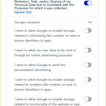
loading.
Retention, Sale, and/or Sharing of my
modal
Personal Data that Is Unrelated with the
Purposes for which it was collected.
window.
Opted Out
Google consents
I want to allow Google to enable storage
A korábbi évek gyakorlata alapján az ilyen jellegű
related to advertising like cookies on web or
device identifiers in apps.
csúszások ritkán vonnak maguk után komolyabb
szankciót. A felügyelők a múltban az esetek
I want to allow my user data to be sent to
Google for online advertising purposes.
többségében büntetlenül hagyták a késéseket,
vagy legfeljebb egy hivatalos megrovással
I want to allow Google to send me
personalized advertising.
figyelmeztették az érintett versenyzőket.
I want to allow Google to enable storage
related to analytics like cookies on web or
EZEKET IS AJÁNLJUK
device identifiers in apps.
I want to allow Google to enable storage
FORMA-1
A McLaren korábbi szerelője
related to functionality of the website or app.