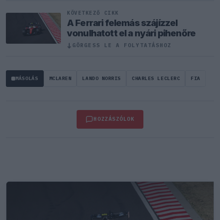
KÖVETKEZŐ CIKK
A Ferrari felemás szájízzel
vonulhatott el a nyári pihenőre
↓
GÖRGESS LE A FOLYTATÁSHOZ
MÁSOLÁS
MCLAREN
LANDO NORRIS
CHARLES LECLERC
FIA
HOZZÁSZÓLOK