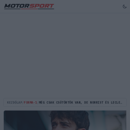
KEZDŐLAP
/
FORMA-1
/
MÉG CSAK CSÜTÖRTÖK VAN, DE NORRIST ÉS LECLERC-T MÁR MOST BEIDÉZTÉK A SPORTFELÜGYELŐK ELÉ