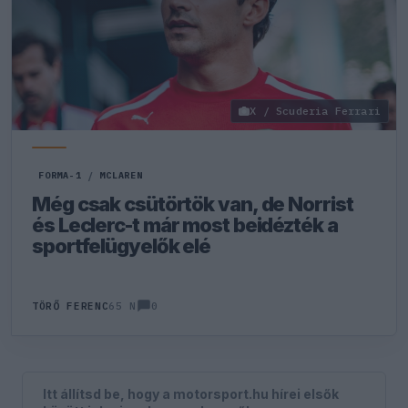
X / Scuderia Ferrari
FORMA-1
/
MCLAREN
Még csak csütörtök van, de Norrist
és Leclerc-t már most beidézték a
sportfelügyelők elé
0
TÖRŐ FERENC
65 N
Itt állítsd be, hogy a motorsport.hu hírei elsők