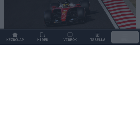
KEZDŐLAP
HÍREK
VIDEÓK
TABELLA
MENÜ
FORMA-1
/
FERRARI
A Ferrari felemás szájízzel
vonulhatott el a nyári pihenőre
A Mogyoródon elkövetett taktikai hibák miatt a Ferrari
nem tudta győzelemmel lezárni a nyári szünet előtti
időszakot.
0
HEGEDŰS LÁSZLÓ
40 P