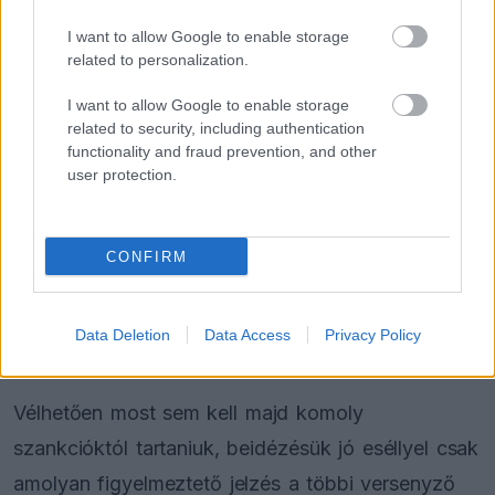
kitálalt Hamilton F1-es
debütálásáról
I want to allow Google to enable storage
related to personalization.
I want to allow Google to enable storage
related to security, including authentication
FORMA-1
Francia hatalomátvételről
functionality and fraud prevention, and other
suttognak a Red Bullnál
user protection.
CONFIRM
FORMA-1
Sainz visszatérne a Red Bullhoz,
ahol a győzelemért harcolhatna
Data Deletion
Data Access
Privacy Policy
Vélhetően most sem kell majd komoly
szankcióktól tartaniuk, beidézésük jó eséllyel csak
amolyan figyelmeztető jelzés a többi versenyző