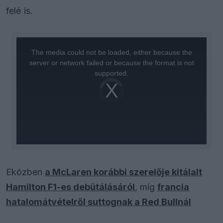
felé is.
This
is
a
The media could not be loaded, either because the
modal
window.
server or network failed or because the format is not
supported.
Video
Player
is
loading.
Eközben
a McLaren korábbi szerelője kitálalt
Hamilton F1-es debütálásáról
, míg
francia
hatalomátvételről suttognak a Red Bullnál