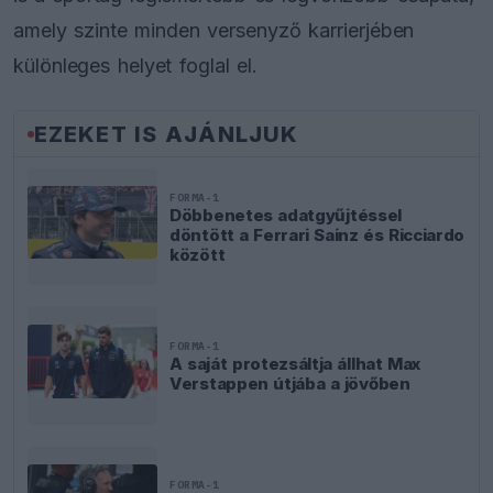
amely szinte minden versenyző karrierjében
különleges helyet foglal el.
EZEKET IS AJÁNLJUK
FORMA-1
Döbbenetes adatgyűjtéssel
döntött a Ferrari Sainz és Ricciardo
között
FORMA-1
A saját protezsáltja állhat Max
Verstappen útjába a jövőben
FORMA-1