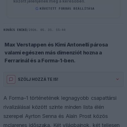
között jelenjenek meg a keresőben.
G
KÖVETETT FORRÁS BEÁLLÍTÁSA
KOVÁCS ENIKŐ
/
2026. 05. 31. 15:44
Max Verstappen és Kimi Antonelli párosa
valami egészen más dimenziót hozna a
Ferrarinál és a Forma-1-ben.
SZÓLJ HOZZÁ TE IS!
A Forma–1 történetének legnagyobb csapattársi
rivalizálásai között szinte minden lista élén
szerepel Ayrton Senna és Alain Prost közös
mclarenes időszaka. Két világbajnok, két teljesen