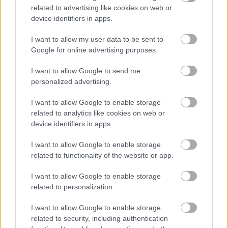
robbanásveszélyes kombináció.
related to advertising like cookies on web or
device identifiers in apps.
2. Két generáció csatája
I want to allow my user data to be sent to
Google for online advertising purposes.
A rivalizálásokat gyakran még érdekesebbé teszi,
I want to allow Google to send me
amikor két korszak találkozik. Verstappen a
personalized advertising.
jelenlegi generáció meghatározó alakja, aki
I want to allow Google to enable storage
hosszú éveken át uralta a sportágat.
related to analytics like cookies on web or
device identifiers in apps.
Antonelli ezzel szemben a következő évtized
I want to allow Google to enable storage
potenciális szupersztárja lehet. Egy ilyen párharc
related to functionality of the website or app.
nemcsak a Ferrariról szólna, hanem arról is, hogy
I want to allow Google to enable storage
a sportág jelenlegi királya képes-e feltartóztatni az
related to personalization.
új trónkövetelőt.
I want to allow Google to enable storage
related to security, including authentication