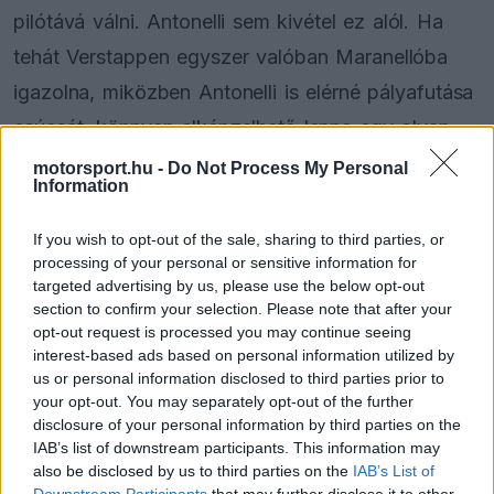
pilótává válni. Antonelli sem kivétel ez alól. Ha
tehát Verstappen egyszer valóban Maranellóba
igazolna, miközben Antonelli is elérné pályafutása
csúcsát, könnyen elképzelhető lenne egy olyan
felállás, amely már önmagában történelmi
motorsport.hu -
Do Not Process My Personal
Information
jelentőségűnek számítana.
If you wish to opt-out of the sale, sharing to third parties, or
processing of your personal or sensitive information for
Miért lehetne minden idők legkeményebb
targeted advertising by us, please use the below opt-out
párosa?
section to confirm your selection. Please note that after your
opt-out request is processed you may continue seeing
1. Egyikük sem fogadná el a másodhegedűs
interest-based ads based on personal information utilized by
szerepet
us or personal information disclosed to third parties prior to
your opt-out. You may separately opt-out of the further
A legtöbb sikeres F1-es csapatnál idővel kialakul
disclosure of your personal information by third parties on the
IAB’s list of downstream participants. This information may
egy hierarchia. Az egyik pilóta lesz az első számú
also be disclosed by us to third parties on the
IAB’s List of