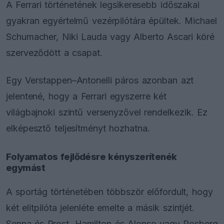
A Ferrari történetének legsikeresebb időszakai
gyakran egyértelmű vezérpilótára épültek. Michael
Schumacher, Niki Lauda vagy Alberto Ascari köré
szerveződött a csapat.
Egy Verstappen–Antonelli páros azonban azt
jelentené, hogy a Ferrari egyszerre két
világbajnoki szintű versenyzővel rendelkezik. Ez
elképesztő teljesítményt hozhatna.
Folyamatos fejlődésre kényszerítenék
egymást
A sportág történetében többször előfordult, hogy
két elitpilóta jelenléte emelte a másik szintjét.
Senna és Prost, Hamilton és Alonso vagy Rosberg