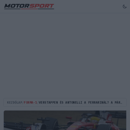
KEZDŐLAP
/
FORMA-1
/
VERSTAPPEN ÉS ANTONELLI A FERRARINÁL? A PÁROS, AMI MÉG A SENNA–PROST RIVALIZÁLÁST IS FELÜLMÚLHATNÁ