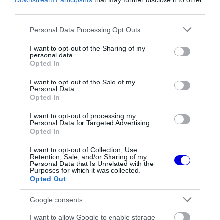
Downstream Participants
that may further disclose it to other
versenyző, a másik pedig alkalmazkodik ehhez.
third parties.
Verstappen esetében ez elképzelhetetlen.
Please note that this website/app uses one or more Google
Personal Data Processing Opt Outs
services and may gather and store information including but
A négyszeres világbajnok egész karrierjét arra
not limited to your visit or usage behaviour. You may click to
I want to opt-out of the Sharing of my
personal data.
grant or deny consent to Google and its third-party tags to
építette, hogy mindenkit legyőzzön maga körül.
Opted In
use your data for below specified purposes in below Google
Nemcsak az ellenfeleit, hanem a csapattársait is.
consent section.
I want to opt-out of the Sale of my
Personal Data.
Soha nem mutatott hajlandóságot arra, hogy
Opted In
bárkinek átadja a vezető szerepet.
I want to opt-out of processing my
Personal Data for Targeted Advertising.
Opted In
Antonelli pedig pontosan ugyanebben a
szellemben nő fel. Az olaszt már
I want to opt-out of Collection, Use,
Retention, Sale, and/or Sharing of my
Personal Data that Is Unrelated with the
utánpótláskorában is rendkívül magabiztos,
Purposes for which it was collected.
Opted Out
kifejezetten agresszív versenyzőként ismerték, aki
nem azért érkezett az F1-be, hogy tanuljon,
Google consents
hanem hogy nyerjen. Ez már önmagában
I want to allow Google to enable storage