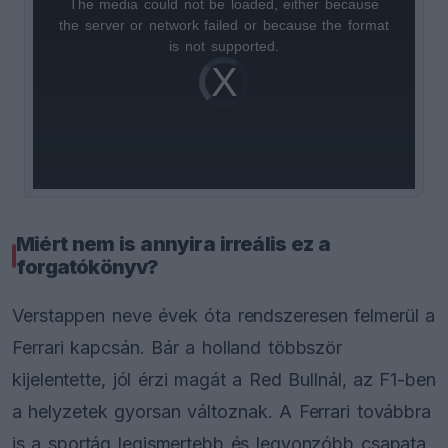
The media could not be loaded, either because
This
the server or network failed or because the format
is
is not supported.
Video
a
Player
is
loading.
modal
window.
Miért nem is annyira irreális ez a
forgatókönyv?
Verstappen neve évek óta rendszeresen felmerül a
Ferrari kapcsán. Bár a holland többször
kijelentette, jól érzi magát a Red Bullnál, az F1-ben
a helyzetek gyorsan változnak. A Ferrari továbbra
is a sportág legismertebb és legvonzóbb csapata,