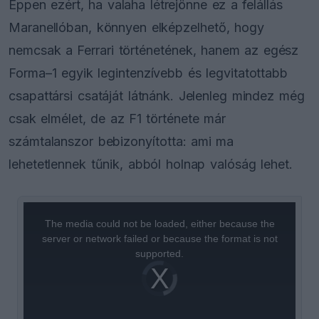
Éppen ezért, ha valaha létrejönne ez a felállás
Maranellóban, könnyen elképzelhető, hogy
nemcsak a Ferrari történetének, hanem az egész
Forma–1 egyik legintenzívebb és legvitatottabb
csapattársi csatáját látnánk. Jelenleg mindez még
csak elmélet, de az F1 története már
számtalanszor bebizonyította: ami ma
lehetetlennek tűnik, abból holnap valóság lehet.
This
is
a
The media could not be loaded, either because the
modal
window.
server or network failed or because the format is not
supported.
Video
Player
is
loading.