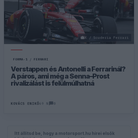
X / Scuderia Ferrari
FORMA-1
/
FERRARI
Verstappen és Antonelli a Ferrarinál?
A páros, ami még a Senna–Prost
rivalizálást is felülmúlhatná
0
KOVÁCS ENIKŐ
69 N
Itt állítsd be, hogy a motorsport.hu hírei elsők