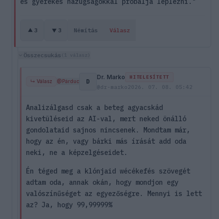
és gyerekes hazugságokkal próbálja leplezni."
3
3
Némítás
Válasz
Összecsukás
(1 válasz)
Dr. Marko
HITELESÍTETT
D
↳ Válasz
@Párduc
@dr-marko
2026. 07. 08. 05:42
Analizálgasd csak a beteg agyacskád
kivetüléseid az AI-val, mert neked önálló
gondolataid sajnos nincsenek. Mondtam már,
hogy az én, vagy bárki más írását add oda
neki, ne a képzelgéseidet.
Én téged meg a klónjaid wécékefés szövegét
adtam oda, annak okán, hogy mondjon egy
valószínűséget az egyezőségre. Mennyi is lett
az? Ja, hogy 99,99999%