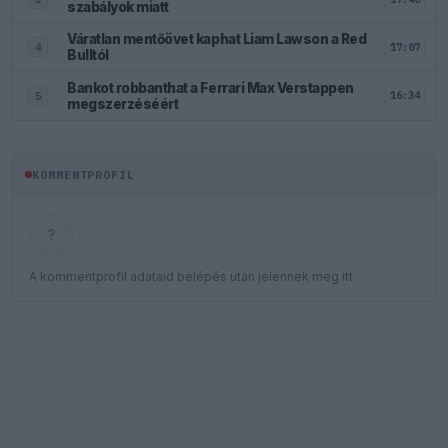
szabályok miatt
Váratlan mentőövet kaphat Liam Lawson a Red
17:07
4
Bulltól
Bankot robbanthat a Ferrari Max Verstappen
16:34
5
megszerzéséért
KOMMENTPROFIL
?
A kommentprofil adataid belépés után jelennek meg itt.