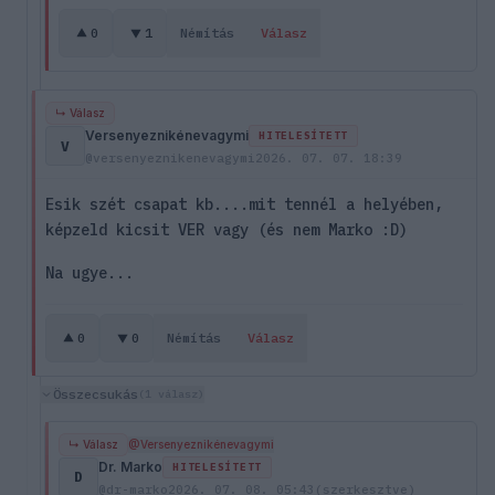
0
1
Némítás
Válasz
↳ Válasz
Versenyeznikénevagymi
HITELESÍTETT
V
@versenyeznikenevagymi
2026. 07. 07. 18:39
Esik szét csapat kb....mit tennél a helyében,
képzeld kicsit VER vagy (és nem Marko :D)
Na ugye...
0
0
Némítás
Válasz
Összecsukás
(1 válasz)
↳ Válasz
@Versenyeznikénevagymi
Dr. Marko
HITELESÍTETT
D
@dr-marko
2026. 07. 08. 05:43
(szerkesztve)