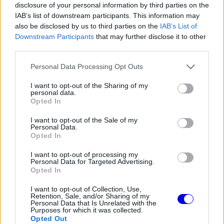
disclosure of your personal information by third parties on the
Összecsukás
(3 válasz)
IAB’s list of downstream participants. This information may
also be disclosed by us to third parties on the
IAB’s List of
ÜvöltőV8
HITELESÍTETT
Ü
↳ Válasz
Downstream Participants
that may further disclose it to other
@uvoltov8
2026. 07. 07. 15:58
third parties.
Azért ne írjuk le a McLarent. Már bizonyították
Please note that this website/app uses one or more Google
Personal Data Processing Opt Outs
az elmúlt években, hogy képesek akár év közben
services and may gather and store information including but
is hatalmasat fejlődni.
not limited to your visit or usage behaviour. You may click to
I want to opt-out of the Sharing of my
personal data.
grant or deny consent to Google and its third-party tags to
Opted In
use your data for below specified purposes in below Google
1
1
Némítás
Válasz
consent section.
I want to opt-out of the Sale of my
Personal Data.
Opted In
Összecsukás
(2 válasz)
I want to opt-out of processing my
Personal Data for Targeted Advertising.
↳ Válasz
@ÜvöltőV8
Opted In
Versenyeznikénevagymi
HITELESÍTETT
V
@versenyeznikenevagymi
2026. 07. 07. 18:35
I want to opt-out of Collection, Use,
Retention, Sale, and/or Sharing of my
Personal Data that Is Unrelated with the
Jogos.
Purposes for which it was collected.
Opted Out