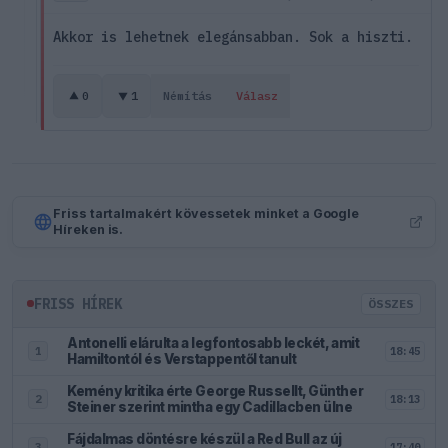
Akkor is lehetnek elegánsabban. Sok a hiszti.
0
1
Némítás
Válasz
Friss tartalmakért kövessetek minket a Google
Híreken is.
FRISS HÍREK
ÖSSZES
Antonelli elárulta a legfontosabb leckét, amit
18:45
1
Hamiltontól és Verstappentől tanult
Kemény kritika érte George Russellt, Günther
18:13
2
Steiner szerint mintha egy Cadillacben ülne
Fájdalmas döntésre készül a Red Bull az új
17:40
3