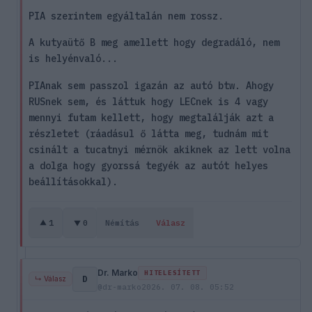
PIA szerintem egyáltalán nem rossz.
A kutyaütő B meg amellett hogy degradáló, nem
is helyénvaló...
PIAnak sem passzol igazán az autó btw. Ahogy
RUSnek sem, és láttuk hogy LECnek is 4 vagy
mennyi futam kellett, hogy megtalálják azt a
részletet (ráadásul ő látta meg, tudnám mit
csinált a tucatnyi mérnök akiknek az lett volna
a dolga hogy gyorssá tegyék az autót helyes
beállításokkal).
1
0
Némítás
Válasz
Dr. Marko
HITELESÍTETT
D
↳ Válasz
@dr-marko
2026. 07. 08. 05:52