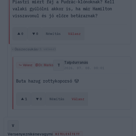
Piastri miért fáj a Pudrác-klónoknak? Kell
valaki gyűlölni akkor is, ha már Hamilton
visszavonul és jó előre betáraznak?
0
0
Némítás
Válasz
Összecsukás
(1 válasz)
Talpdurranás
T
↳ Válasz
@Dr. Marko
2026. 07. 08. 08:01
Buta hazug rottykoporsó 🤡
1
0
Némítás
Válasz
V
Versenyeznikénevagymi
HITELESÍTETT