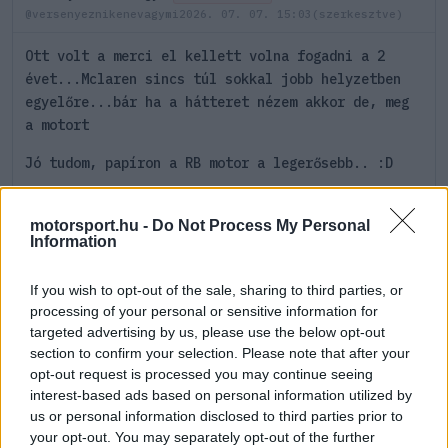
@versenyeznikenevagymi
2026. 07. 07. 15:03
(szerkesztve)
Ott volt a merci el kellett volna fogadni a 2
évet...Mclaren sincs túl sokkal jobb helyzetben
egyelőre...bár ha a hátteret nézem akkor de, meg
a motort
Jó tudom, papíron a RB motor a legerősebb.. :D
Btw már tavaly is majdnem merci lett belőle, ott
meg elméletileg a szerződése miatt nem tudott
motorsport.hu -
Do Not Process My Personal
Information
eljönni mert benne volt az elsőhárombanvagymi >
ki kellett volna bármi áron lépni onnan, idén a
If you wish to opt-out of the sale, sharing to third parties, or
vb-ért menne.
processing of your personal or sensitive information for
Persze nem kell mindig VER vb, sőt, örülök ha más
targeted advertising by us, please use the below opt-out
section to confirm your selection. Please note that after your
is nyer. Csak az ő szempontjából nézve.
opt-out request is processed you may continue seeing
interest-based ads based on personal information utilized by
0
2
Némítás
Válasz
us or personal information disclosed to third parties prior to
your opt-out. You may separately opt-out of the further