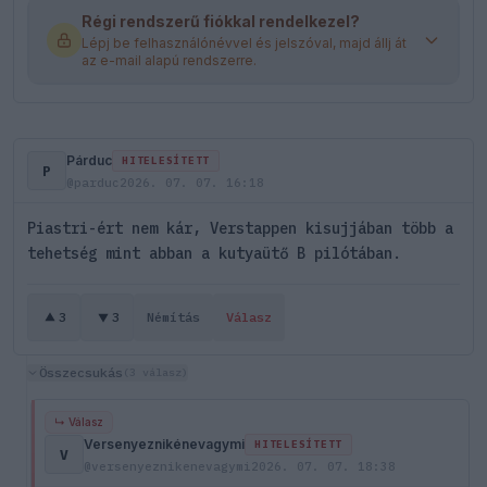
Régi rendszerű fiókkal rendelkezel?
Lépj be felhasználónévvel és jelszóval, majd állj át
az e-mail alapú rendszerre.
Párduc
HITELESÍTETT
P
@parduc
2026. 07. 07. 16:18
Piastri-ért nem kár, Verstappen kisujjában több a
tehetség mint abban a kutyaütő B pilótában.
3
3
Némítás
Válasz
Összecsukás
(3 válasz)
↳ Válasz
Versenyeznikénevagymi
HITELESÍTETT
V
@versenyeznikenevagymi
2026. 07. 07. 18:38