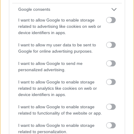
0
0
Némítás
Válasz
Google consents
I want to allow Google to enable storage
related to advertising like cookies on web or
↳ Válasz
@ÜvöltőV8
device identifiers in apps.
Versenyeznikénevagymi
HITELESÍTETT
V
@versenyeznikenevagymi
2026. 07. 07. 18:35
I want to allow my user data to be sent to
Google for online advertising purposes.
Jó a username :)
I want to allow Google to send me
personalized advertising.
0
0
Némítás
Válasz
I want to allow Google to enable storage
related to analytics like cookies on web or
Dr. Marko
HITELESÍTETT
device identifiers in apps.
D
@dr-marko
2026. 07. 07. 14:35
I want to allow Google to enable storage
Addig maradt, amíg a tortát osztották. A
related to functionality of the website or app.
mosogatásból már nem kér... Értem én, hogy
I want to allow Google to enable storage
frusztrált, meg az a két gyilkossági kísérlet sem
related to personalization.
volt szép, de azért egy picit csendesebben,