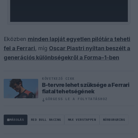
Eközben
minden lapját egyetlen pilótára teheti
fel a Ferrari
, míg
Oscar Piastri nyíltan beszélt a
generációs különbségekről a Forma–1-ben
KÖVETKEZŐ CIKK
B-tervre lehet szüksége a Ferrari
fiatal tehetségének
↓
GÖRGESS LE A FOLYTATÁSHOZ
MÁSOLÁS
RED BULL RACING
MAX VERSTAPPEN
NÜRBURGRING