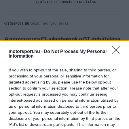
G
KÖVETETT FORRÁS BEÁLLÍTÁSA
MOTORSPORT.HU
/
2025. 09. 29. 08:53
A négyszeres F1-világbajnok a GT debütálása
után már a Ring legendás 24 órás versenyén is
motorsport.hu -
Do Not Process My Personal
bizonyítana.
Information
If you wish to opt-out of the sale, sharing to third parties, or
SZÓLJ HOZZÁ TE IS!
processing of your personal or sensitive information for
1 hozzászólás.
targeted advertising by us, please use the below opt-out
section to confirm your selection. Please note that after your
Verstappen első GT-versenye nem is sikerülhetett
opt-out request is processed you may continue seeing
interest-based ads based on personal information utilized by
volna jobban: a Red Bull holland pilótája a Ferrari
us or personal information disclosed to third parties prior to
296 GT3 volánja mögött rajt-cél győzelmet
your opt-out. You may separately opt-out of the further
disclosure of your personal information by third parties on the
aratott a Nürburgring 4 órás viadalán. A
IAB’s list of downstream participants. This information may