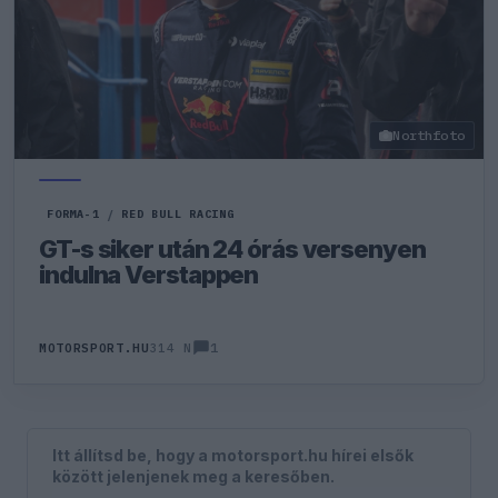
Northfoto
FORMA-1
/
RED BULL RACING
GT-s siker után 24 órás versenyen
indulna Verstappen
1
MOTORSPORT.HU
314 N
Itt állítsd be, hogy a motorsport.hu hírei elsők
között jelenjenek meg a keresőben.