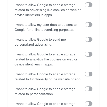
I want to allow Google to enable storage
related to advertising like cookies on web or
"Nagyon motiváltak vagyunk, hogy elinduljunk a
device identifiers in apps.
24 órás versenyen" – árulta el Verstappen. "Még
I want to allow my user data to be sent to
nem biztos, hogy jövőre meg tudjuk valósítani.
Google for online advertising purposes.
További tapasztalatszerzésre van szükségünk,
I want to allow Google to send me
ezért 2026-ban több NLS-futamon is szeretnénk
personalized advertising.
részt venni, hogy megfelelően felkészüljünk erre
I want to allow Google to enable storage
related to analytics like cookies on web or
az embert próbáló kihívásra."
device identifiers in apps.
I want to allow Google to enable storage
EZEKET IS AJÁNLJUK
related to functionality of the website or app.
I want to allow Google to enable storage
FORMA-1
related to personalization.
Minden lapját egyetlen pilótára
teheti fel a Ferrari
I want to allow Google to enable storage