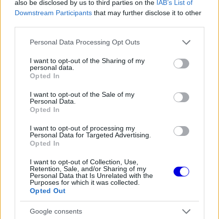
négyszeres F1-világbajnok most egy még
also be disclosed by us to third parties on the
IAB’s List of
Downstream Participants
that may further disclose it to other
nagyobb kihívás felé kacsintgat.
third parties.
Please note that this website/app uses one or more Google
Personal Data Processing Opt Outs
A Forma–1-ben mindent megnyerő versenyző a
services and may gather and store information including but
legendás Nürburgring 24 órás futamot tűzte ki
not limited to your visit or usage behaviour. You may click to
I want to opt-out of the Sharing of my
personal data.
grant or deny consent to Google and its third-party tags to
következő célként, ami az egyik legkeményebb
Opted In
use your data for below specified purposes in below Google
állóképességi verseny a motorsport világában.
consent section.
I want to opt-out of the Sale of my
Personal Data.
Opted In
I want to opt-out of processing my
The media could not be loaded, either because
This
Personal Data for Targeted Advertising.
the server or network failed or because the format
Opted In
is
is not supported.
I want to opt-out of Collection, Use,
Video
a
Retention, Sale, and/or Sharing of my
Player
is
Personal Data that Is Unrelated with the
loading.
modal
Purposes for which it was collected.
Opted Out
window.
Google consents