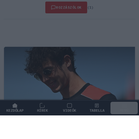
HOZZÁSZÓLOK
(1)
KEZDŐLAP
HÍREK
VIDEÓK
TABELLA
MENÜ
FORMA-1
/
FERRARI
B-tervre lehet szüksége a Ferrari