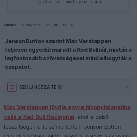
G
KÖVETETT FORRÁS BEÁLLÍTÁSA
KOVÁCS BOTOND
/
2026. 07. 08. 14:34
Jenson Button szerint Max Verstappen
teljesen egyedül maradt a Red Bullnál, miután a
legfontosabb szövetségesei mind elhagyták a
csapatot.
SZÓLJ HOZZÁ TE IS!
Max Verstappen jövője egyre bizonytalanabbá
válik a Red Bull Racingnél
, ahol a belső
feszültségek a felszínre törtek. Jenson Button
szerint a holland pilóta magára maradt a csapaton