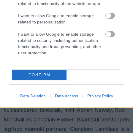
related to functionality of the website or app.
I want to allow Google to enable storage
related to personalization.
I want to allow Google to enable storage
Nagy változások jöhetnek
related to security, including authentication
functionality and fraud prevention, and other
Az F1 Oversteer azt írja, a háttérben már
user protection.
megkezdődött a lehetőségek felmérése, a
versenyző környezete ugyanis a Ferrari, a
CONFIRM
Mercedes
és a McLaren vezetésével is
kapcsolatba lépett. A Red Bull az elmúlt
Data Deletion
Data Access
Privacy Policy
időszakban teljesen átalakult, hiszen olyan
kulcsemberek távoztak, mint Adrian Newey, Rob
Marshall és Christian Horner. Ráadásul Verstappen
legfőbb mérnöki partnere, Gianpiero Lambiase is a