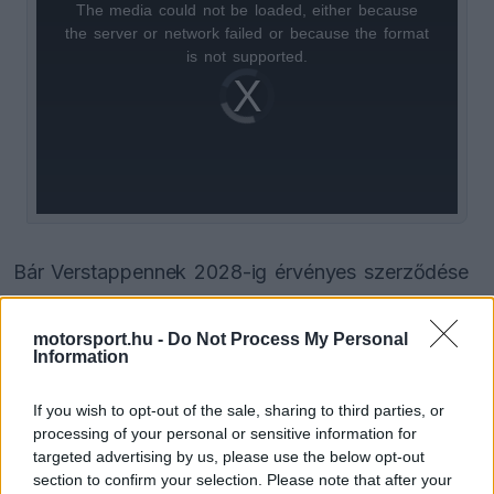
The media could not be loaded, either because
This
the server or network failed or because the format
is
is not supported.
Video
a
Player
is
loading.
modal
window.
Bár Verstappennek 2028-ig érvényes szerződése
van, a nyári szünetig nem fogja megszerezni a
motorsport.hu -
Do Not Process My Personal
bajnoki tabella első két helyének egyikét, ami
Information
aktiválja a kilépési záradékát. A csapat szeretné,
If you wish to opt-out of the sale, sharing to third parties, or
ha elkötelezné magát a következő évekre, ám a
processing of your personal or sensitive information for
holland pilóta egyelőre nem adott határozott
targeted advertising by us, please use the below opt-out
section to confirm your selection. Please note that after your
választ.