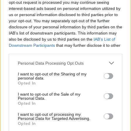
opt-out request is processed you may continue seeing
interest-based ads based on personal information utilized by
EZEKET IS AJÁNLJUK
us or personal information disclosed to third parties prior to
your opt-out. You may separately opt-out of the further
disclosure of your personal information by third parties on the
IAB’s list of downstream participants. This information may
FORMA-1
Váratlan mentőövet kaphat Liam
also be disclosed by us to third parties on the
IAB’s List of
Lawson a Red Bulltól
Downstream Participants
that may further disclose it to other
third parties.
Please note that this website/app uses one or more Google
Personal Data Processing Opt Outs
services and may gather and store information including but
FORMA-1
Montoya átlátott Verstappen
not limited to your visit or usage behaviour. You may click to
I want to opt-out of the Sharing of my
personal data.
trükkjén és elárulta a távozási
grant or deny consent to Google and its third-party tags to
Opted In
pletykák valódi okát
use your data for below specified purposes in below Google
consent section.
I want to opt-out of the Sale of my
Personal Data.
Opted In
FORMA-1
A Ferrari olyan útra lépett amely
I want to opt-out of processing my
évekre meghatározhatja a sikerét
Personal Data for Targeted Advertising.
Opted In