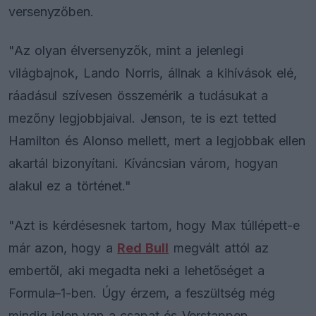
versenyzőben.
"Az olyan élversenyzők, mint a jelenlegi
világbajnok, Lando Norris, állnak a kihívások elé,
ráadásul szívesen összemérik a tudásukat a
mezőny legjobbjaival. Jenson, te is ezt tetted
Hamilton és Alonso mellett, mert a legjobbak ellen
akartál bizonyítani. Kíváncsian várom, hogyan
alakul ez a történet."
"Azt is kérdésesnek tartom, hogy Max túllépett-e
már azon, hogy a
Red Bull
megvált attól az
embertől, aki megadta neki a lehetőséget a
Formula–1-ben. Úgy érzem, a feszültség még
mindig jelen van a csapat és Verstappen