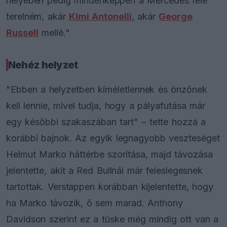
helyében pedig mindenképpen a Mercedes felé
terelném, akár
Kimi Antonelli
, akár
George
Russell
mellé."
Nehéz helyzet
"Ebben a helyzetben kíméletlennek és önzőnek
kell lennie, mivel tudja, hogy a pályafutása már
egy későbbi szakaszában tart" – tette hozzá a
korábbi bajnok. Az egyik legnagyobb veszteséget
Helmut Marko háttérbe szorítása, majd távozása
jelentette, akit a Red Bullnál már feleslegesnek
tartottak. Verstappen korábban kijelentette, hogy
ha Marko távozik, ő sem marad. Anthony
Davidson szerint ez a tüske még mindig ott van a