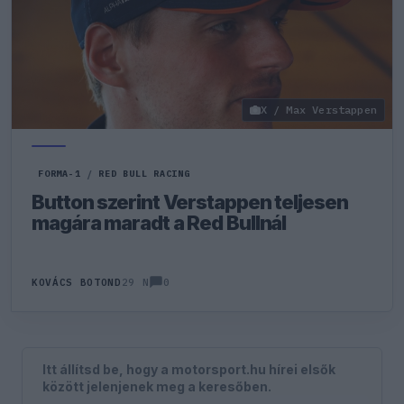
X / Max Verstappen
FORMA-1
/
RED BULL RACING
Button szerint Verstappen teljesen
magára maradt a Red Bullnál
0
KOVÁCS BOTOND
29 N
Itt állítsd be, hogy a motorsport.hu hírei elsők
között jelenjenek meg a keresőben.