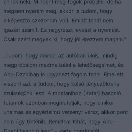
ennek neki. Mindent meg fogok próbálni, de ha
mégsem nyerem meg, akkor is tudom, hogy
elképesztő szezonom volt. Emiatt tehát nem
igazán számít. Ez nagyrészt leveszi a nyomást.
Csak azért megyek ki, hogy jól érezzem magam.”
„Tudom, hogy amikor az autóban ülök, mindig
megpróbálom maximalizálni a lehetőségeimet, és
Abu-Dzabiban is ugyanezt fogom tenni. Emellett
viszont azt is tudom, hogy külső tényezőkre is
szükségünk lesz. A mostanihoz (Katar) hasonló
futamok azonban megmutatják, hogy amikor
unalmas és egyértelmű versenyt vársz, akkor pont
nem úgy történik. Remélem tehát, hogy Abu-
Dzabi hasonló lesz” – zárta gondolatát