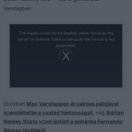
Verstappen.
This
is
a
The media could not be loaded, either because the
modal
window.
server or network failed or because the format is not
supported.
Video
Player
is
loading.
Eközben
Max Verstappen érzelmes példával
szemléltette a család fontosságát
, míg
Adrian
Newey tiszta vizet öntött a pohárba Fernando
Alonso jövőjéről