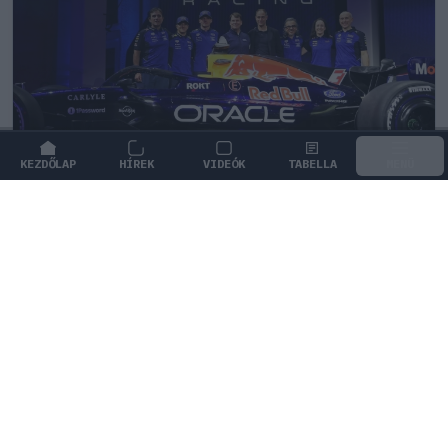
KEZDŐLAP
HÍREK
VIDEÓK
TABELLA
MENÜ
FORMA-1
/
RED BULL RACING
Fontos kulcsembert csábított át
riválisától a Red Bull
Az Aston Martintól érkezik a Red Bull új
mérnökigazgatója, aki Gianpiero Lambiase feladatait
veszi át.
0
HEGEDŰS LÁSZLÓ
3 P