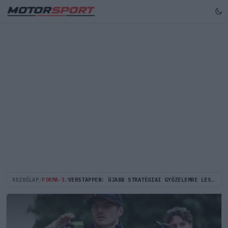
KEZDŐLAP
/
FORMA-1
/
VERSTAPPEN: ÚJABB STRATÉGIAI GYŐZELEMRE LESZ SZÜKSÉGÜNK, „NYERS TEMPÓBÓL” NEM FOG MENNI