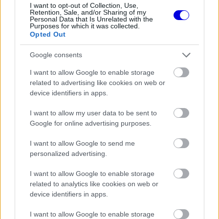
előfordulhat. Egy kicsikét tehát most erre is
I want to opt-out of Collection, Use,
Retention, Sale, and/or Sharing of my
Personal Data that Is Unrelated with the
támaszkodnom kell.”
Purposes for which it was collected.
Opted Out
EZEKET IS AJÁNLJUK
Google consents
I want to allow Google to enable storage
related to advertising like cookies on web or
FORMA-1
Max Verstappen érzelmes példával
device identifiers in apps.
szemléltette a család fontosságát
I want to allow my user data to be sent to
Google for online advertising purposes.
I want to allow Google to send me
FORMA-1
personalized advertising.
Adrian Newey tiszta vizet öntött a
pohárba Fernando Alonso jövőjéről
I want to allow Google to enable storage
related to analytics like cookies on web or
device identifiers in apps.
I want to allow Google to enable storage
FORMA-1