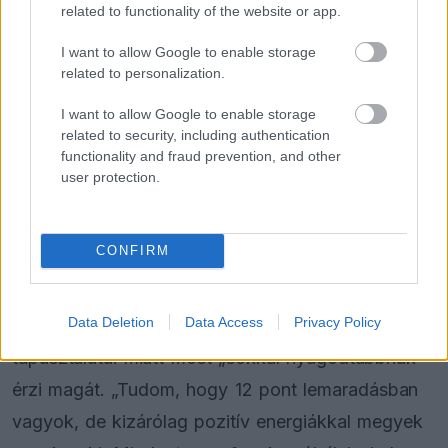
Súlyos figyelmeztetést kapott a
related to functionality of the website or app.
Ferrari Lewis Hamilton miatt
I want to allow Google to enable storage
related to personalization.
„Reálisan kell szemlélned a dolgokat. A nyers
I want to allow Google to enable storage
related to security, including authentication
tempót tekintve nem vagyunk azonos szinten.
functionality and fraud prevention, and other
Amennyiben viszont a stratégia is bejön a képbe,
user protection.
és helyes döntéseket kell hozni a megfelelő
időben, akkor talán lesz majd esélyünk.”
CONFIRM
Verstappen óriási hátrányból hozta vissza magát
Data Deletion
Data Access
Privacy Policy
lőtávolba, és emiatt, valamint a korábbi
tapasztalatai miatt most „sokkal nyugodtabbnak”
érzi magát. „Tudom, hogy 12 pont lemaradásban
vagyok, de kizárólag pozitív energiákkal megyek