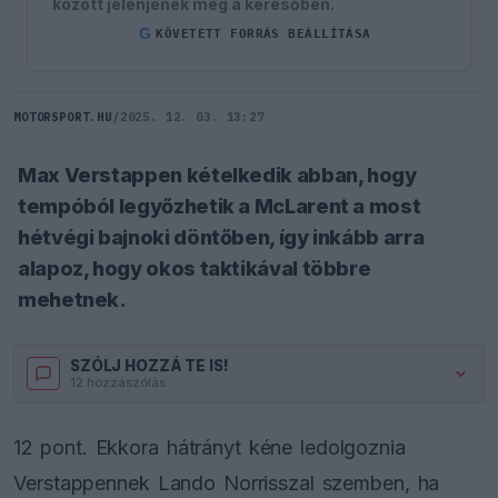
között jelenjenek meg a keresőben.
G
KÖVETETT FORRÁS BEÁLLÍTÁSA
MOTORSPORT.HU
/
2025. 12. 03. 13:27
Max Verstappen kételkedik abban, hogy
tempóból legyőzhetik a McLarent a most
hétvégi bajnoki döntőben, így inkább arra
alapoz, hogy okos taktikával többre
mehetnek.
SZÓLJ HOZZÁ TE IS!
12 hozzászólás.
12 pont. Ekkora hátrányt kéne ledolgoznia
Verstappennek Lando Norrisszal szemben, ha