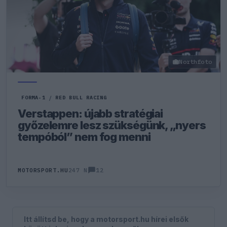
Northfoto
FORMA-1
/
RED BULL RACING
Verstappen: újabb stratégiai
győzelemre lesz szükségünk, „nyers
tempóból” nem fog menni
12
MOTORSPORT.HU
247 N
Itt állítsd be, hogy a motorsport.hu hírei elsők