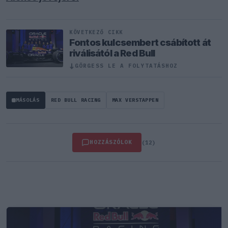
KÖVETKEZŐ CIKK
Fontos kulcsembert csábított át
riválisától a Red Bull
↓
GÖRGESS LE A FOLYTATÁSHOZ
MÁSOLÁS
RED BULL RACING
MAX VERSTAPPEN
HOZZÁSZÓLOK
(12)