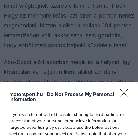
ismét világbajnok szeretne lenni a Forma–1-ben.
Hogy ez mennyire reális, azt ezen a ponton nehéz
megmondani, hiszen amikor a holland 104 pontos
lemaradásban volt, akkor senki sem gondolta,
hogy ebből még szoros bajnoki küzdelem lehet.
Abu-Dzabi előtt azonban mégis ez a helyzet, így
kíváncsian várhatjuk, miként alakul az idény
mindent eldöntő hétvégéje. Verstappen előzetesen
arra számít, hogy a Yas Marina-pálya inkább a
motorsport.hu -
Do Not Process My Personal
Information
McLarennek fog kedvezni, és ezért lesz
nehezebb dolguk.
If you wish to opt-out of the sale, sharing to third parties, or
processing of your personal or sensitive information for
targeted advertising by us, please use the below opt-out
section to confirm your selection. Please note that after your
The media could not be loaded, either because