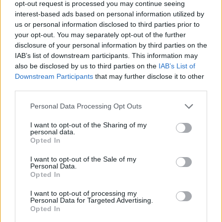
This
opt-out request is processed you may continue seeing
the server or network failed or because the format
interest-based ads based on personal information utilized by
is
is not supported.
us or personal information disclosed to third parties prior to
Video
a
your opt-out. You may separately opt-out of the further
Player
is
disclosure of your personal information by third parties on the
loading.
modal
IAB’s list of downstream participants. This information may
window.
also be disclosed by us to third parties on the
IAB’s List of
Downstream Participants
that may further disclose it to other
third parties.
Please note that this website/app uses one or more Google
Personal Data Processing Opt Outs
services and may gather and store information including but
„Remélem, jól kezdjük majd a hétvégét. Az sokat
not limited to your visit or usage behaviour. You may click to
I want to opt-out of the Sharing of my
segítene. Nyers tempó alapján szerintem nehéz
personal data.
grant or deny consent to Google and its third-party tags to
Opted In
use your data for below specified purposes in below Google
lesz.” Verstappent Katarban a
McLaren
taktikai
consent section.
I want to opt-out of the Sale of my
hibája hozta igazán helyzetbe, és saját elmondása
Personal Data.
Opted In
szerint Abu-Dzabiban is valami hasonlóra lesz
I want to opt-out of processing my
szüksége. „Ez a futam is megmutatta, hogy nem
Personal Data for Targeted Advertising.
Opted In
mindig magától értetődő egy nagydíj. Sok minden