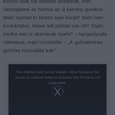
köridői csak hat tizeddel lassabbak, mint
Verstappené és Norrisé az új kemény gumikon.
Miért hoznád ki Norrist ilyen korán? Miért nem
kockáztatsz, hiszen két pilótád van ott? Olyan,
mintha nem is akarnának nyerni" – hangsúlyozta
Villeneuve, majd hozzátette – „A győzelemhez
győztes hozzáállás kell."
This
is
a
The media could not be loaded, either because the
modal
window.
server or network failed or because the format is not
supported.
Video
Player
is
loading.