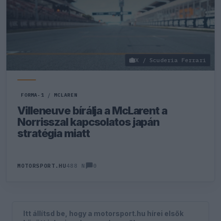
X / Scuderia Ferrari
FORMA-1
/
MCLAREN
Villeneuve bírálja a McLarent a
Norrisszal kapcsolatos japán
stratégia miatt
0
MOTORSPORT.HU
488 N
Itt állítsd be, hogy a motorsport.hu hírei elsők