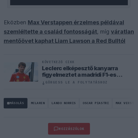
Eközben
Max Verstappen érzelmes példával
szemléltette a család fontosságát
, míg
váratlan
mentőövet kaphat Liam Lawson a Red Bulltól
KÖVETKEZŐ CIKK
Leclerc elképesztő kanyarra
figyelmeztet a madridi F1-es
pályán
↓
GÖRGESS LE A FOLYTATÁSHOZ
MÁSOLÁS
MCLAREN
LANDO NORRIS
OSCAR PIASTRI
MAX VERSTAP
HOZZÁSZÓLOK