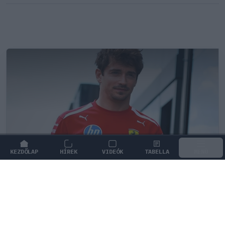
KEZDŐLAP
HÍREK
VIDEÓK
TABELLA
MENÜ
FORMA-1
/
FERRARI
Leclerc elképesztő kanyarra
figyelmeztet a madridi F1-es pályán