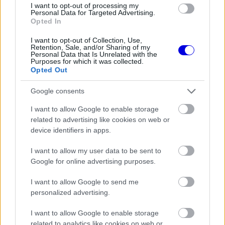
is
is not supported.
I want to opt-out of processing my
Personal Data for Targeted Advertising.
Video
a
Opted In
Player
is
loading.
modal
I want to opt-out of Collection, Use,
Retention, Sale, and/or Sharing of my
window.
Personal Data that Is Unrelated with the
Purposes for which it was collected.
Opted Out
Google consents
A McLaren végül Norrist ugyanakkor hívta ki, mint
I want to allow Google to enable storage
Verstappent, míg Piastri egy körrel korábban jött
related to advertising like cookies on web or
device identifiers in apps.
ki és forgalomba került. A Sky Sports F1
közvetítése során az 1997-es világbajnok
I want to allow my user data to be sent to
Google for online advertising purposes.
Villeneuve bírálta ezt a döntést.
I want to allow Google to send me
personalized advertising.
EZEKET IS AJÁNLJUK
I want to allow Google to enable storage
related to analytics like cookies on web or