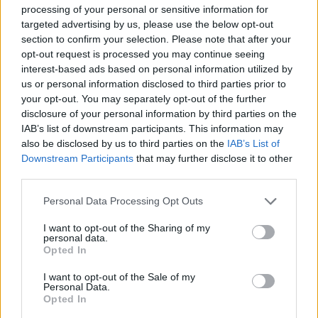
processing of your personal or sensitive information for
levegőt biztosított számára a verseny kezdetén.
targeted advertising by us, please use the below opt-out
Az élen viszonylag eseménytelen volt a verseny, a
section to confirm your selection. Please note that after your
opt-out request is processed you may continue seeing
pilóták a hátsó gumijaik állapotát menedzselték.
interest-based ads based on personal information utilized by
us or personal information disclosed to third parties prior to
Norris rövid ideig faragott Verstappen előnyéből,
your opt-out. You may separately opt-out of the further
disclosure of your personal information by third parties on the
mielőtt visszaesett volna, amikor piszkos
IAB’s list of downstream participants. This information may
also be disclosed by us to third parties on the
IAB’s List of
levegőbe került. Oscar Piastrival a harmadik
Downstream Participants
that may further disclose it to other
helyen úgy tűnt, a
McLaren
kivár az első
third parties.
kerékcserékig, hogy valamilyen taktikai előnyt
Please note that this website/app uses one or more Google
Personal Data Processing Opt Outs
szerezzen – vagy kiváró stratégiával, vagy
services and may gather and store information including but
not limited to your visit or usage behaviour. You may click to
I want to opt-out of the Sharing of my
alávágással.
personal data.
grant or deny consent to Google and its third-party tags to
Opted In
use your data for below specified purposes in below Google
consent section.
I want to opt-out of the Sale of my
Personal Data.
The media could not be loaded, either because
This
Opted In
the server or network failed or because the format