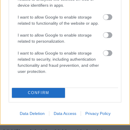
FORMA-1
device identifiers in apps.
Max Verstappen érzelmes példával
szemléltette a család fontosságát
I want to allow Google to enable storage
related to functionality of the website or app.
I want to allow Google to enable storage
related to personalization.
FORMA-1
Váratlan mentőövet kaphat Liam
Lawson a Red Bulltól
I want to allow Google to enable storage
related to security, including authentication
functionality and fraud prevention, and other
user protection.
FORMA-1
Különös szövetség segítheti
Esteban Ocon Aston Martinhoz
igazolását
CONFIRM
„Ha most megnézzük a versenyt, az egyetlen
Data Deletion
Data Access
Privacy Policy
intelligens csapat eddig a Mercedes. Antonelli