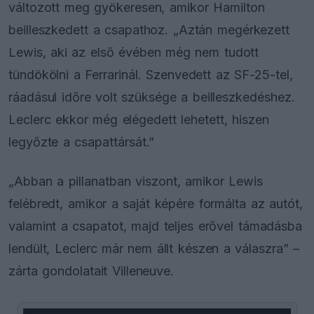
változott meg gyökeresen, amikor Hamilton
beilleszkedett a csapathoz. „Aztán megérkezett
Lewis, aki az első évében még nem tudott
tündökölni a Ferrarinál. Szenvedett az SF-25-tel,
ráadásul időre volt szüksége a beilleszkedéshez.
Leclerc ekkor még elégedett lehetett, hiszen
legyőzte a csapattársát.”
„Abban a pillanatban viszont, amikor Lewis
felébredt, amikor a saját képére formálta az autót,
valamint a csapatot, majd teljes erővel támadásba
lendült, Leclerc már nem állt készen a válaszra” –
zárta gondolatait Villeneuve.
This