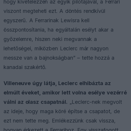
hogy kivételezzen az egyik pilótájával, a Ferrari
viszont megteheti ezt. A döntés rendkívül
egyszerű. A Ferrarinak Lewisra kell
összpontosítania, ha egyáltalán esélyt akar a
győzelemre, hiszen neki megvannak a
lehetőségei, miközben Leclerc már nagyon
messze van a bajnokságban” – tette hozzá a
kanadai szakértő.
Villeneuve úgy látja, Leclerc elhibázta az
elmúlt éveket, amikor lett volna esélye vezérré
válni az olasz csapatnál.
„Leclerc-nek megvolt
az ideje, hogy maga köré építse a csapatot, de
ezt nem tette meg. Emlékezzünk csak vissza,
hogyan érkezett a Ferrarihoz. Egy visszafogott