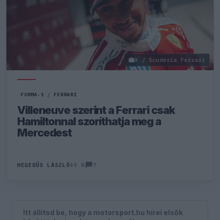
X / Scuderia Ferrari
FORMA-1
/
FERRARI
Villeneuve szerint a Ferrari csak
Hamiltonnal szoríthatja meg a
Mercedest
7
HEGEDŰS LÁSZLÓ
49 N
Itt állítsd be, hogy a motorsport.hu hírei elsők