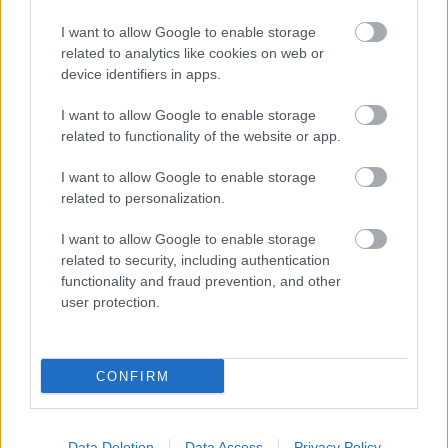
I want to allow Google to enable storage
related to analytics like cookies on web or
device identifiers in apps.
I want to allow Google to enable storage
related to functionality of the website or app.
I want to allow Google to enable storage
related to personalization.
Leclerc komoly hullámvölgybe került
I want to allow Google to enable storage
related to security, including authentication
Közben Leclerc komoly hullámvölgybe került, a
functionality and fraud prevention, and other
user protection.
két egymást követő nullázása után pedig
visszacsúszott a tabella negyedik helyére. A
monacói pilóta hátránya már negyven pont a
CONFIRM
csapattársával szemben. Ez komoly fordulat a
2025-ös szezonhoz képest, amikor Leclerc még
Data Deletion
Data Access
Privacy Policy