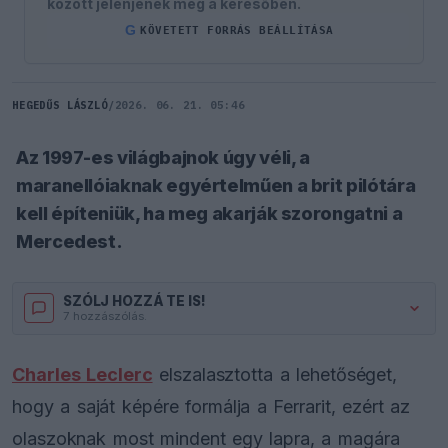
között jelenjenek meg a keresőben.
G
KÖVETETT FORRÁS BEÁLLÍTÁSA
HEGEDŰS LÁSZLÓ
/
2026. 06. 21. 05:46
Az 1997-es világbajnok úgy véli, a
maranellóiaknak egyértelműen a brit pilótára
kell építeniük, ha meg akarják szorongatni a
Mercedest.
SZÓLJ HOZZÁ TE IS!
7 hozzászólás.
Charles Leclerc
elszalasztotta a lehetőséget,
hogy a saját képére formálja a Ferrarit, ezért az
olaszoknak most mindent egy lapra, a magára