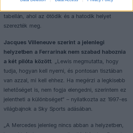
magabiztosan, 86 ponttal előzte meg Hamiltont a
tabellán, ahol az ötödik és a hatodik helyet
szerezték meg.
Jacques Villeneuve szerint a jelenlegi
helyzetben a Ferrarinak nem szabad haboznia
a két pilóta között
. „Lewis megmutatta, hogy
tudja, hogyan kell nyerni, és pontosan tisztában
van azzal, mi kell ehhez. Ha megérzi a legkisebb
lehetőséget is, nem fogja elengedni, szerintem ez
jelentheti a különbséget” – nyilatkozta az 1997-es
világbajnok a Sky Sports adásában.
„A Mercedes jelenleg nincs abban a helyzetben,