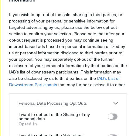
kiemelkedik a mezőnyből, Hamilton vált a legfőbb
kihívójává a rendkívül erős Mercedesszel
If you wish to opt-out of the sale, sharing to third parties, or
processing of your personal or sensitive information for
szemben - jelenti a
Marca
.
targeted advertising by us, please use the below opt-out
section to confirm your selection. Please note that after your
opt-out request is processed you may continue seeing
EZEKET IS AJÁNLJUK
interest-based ads based on personal information utilized by
us or personal information disclosed to third parties prior to
your opt-out. You may separately opt-out of the further
FORMA-1
disclosure of your personal information by third parties on the
Sainz visszatérne a Red Bullhoz,
IAB’s list of downstream participants. This information may
ahol a győzelemért harcolhatna
also be disclosed by us to third parties on the
IAB’s List of
Downstream Participants
that may further disclose it to other
third parties.
Please note that this website/app uses one or more Google
PIT LANE
Personal Data Processing Opt Outs
Lewis Hamilton megmutatta új
services and may gather and store information including but
kiskutyáját
not limited to your visit or usage behaviour. You may click to
I want to opt-out of the Sharing of my
personal data.
grant or deny consent to Google and its third-party tags to
Opted In
use your data for below specified purposes in below Google
consent section.
I want to opt-out of the Sale of my