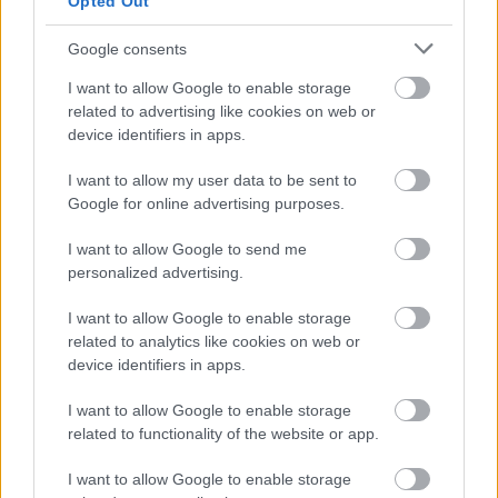
Opted Out
EZEKET IS AJÁNLJUK
Google consents
I want to allow Google to enable storage
related to advertising like cookies on web or
FORMA-1
device identifiers in apps.
Francia hatalomátvételről
suttognak a Red Bullnál
I want to allow my user data to be sent to
Google for online advertising purposes.
I want to allow Google to send me
FORMA-1
personalized advertising.
Újra harcban a győzelemért – ez
hozza meg Lewis Hamilton
feltámadását
I want to allow Google to enable storage
related to analytics like cookies on web or
device identifiers in apps.
I want to allow Google to enable storage
FORMA-1
Radikális ötlettel állt elő a korábbi
related to functionality of the website or app.
F1-es fenegyerek
I want to allow Google to enable storage