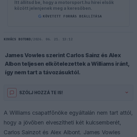
Itt állítsd be, hogy a motorsport.hu hírei elsők
között jelenjenek meg a keresőben.
G
KÖVETETT FORRÁS BEÁLLÍTÁSA
KOVÁCS BOTOND
/
2026. 06. 21. 13:12
James Vowles szerint Carlos Sainz és Alex
Albon teljesen elkötelezettek a Williams iránt,
így nem tart a távozásuktól.
SZÓLJ HOZZÁ TE IS!
A Williams csapatfőnöke egyáltalán nem tart attól,
hogy a jövőben elveszítheti két kulcsemberét,
Carlos Sainzot és Alex Albont. James Vowles