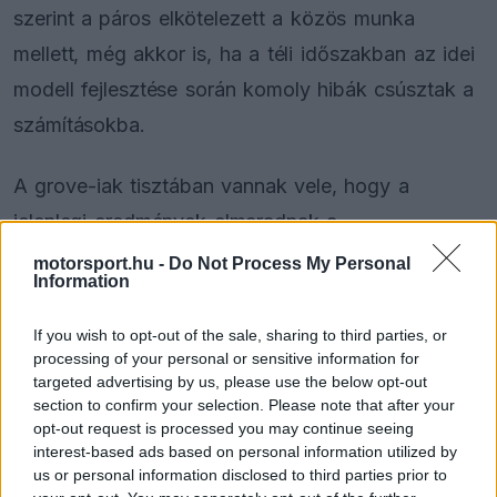
szerint a páros elkötelezett a közös munka
mellett, még akkor is, ha a téli időszakban az idei
modell fejlesztése során komoly hibák csúsztak a
számításokba.
A grove-iak tisztában vannak vele, hogy a
jelenlegi eredmények elmaradnak a
várakozásoktól, de a közelmúltban már látszottak
motorsport.hu -
Do Not Process My Personal
Information
az elmozdulás jelei. Miami, Montreal és Monaco
utcáin is sikerült pontot szerezniük, a mérnökök
If you wish to opt-out of the sale, sharing to third parties, or
processing of your personal or sensitive information for
pedig folyamatosan dolgoznak a nyári és kora
targeted advertising by us, please use the below opt-out
őszi fejlesztési csomagokon.
section to confirm your selection. Please note that after your
opt-out request is processed you may continue seeing
interest-based ads based on personal information utilized by
us or personal information disclosed to third parties prior to
The media could not be loaded, either because