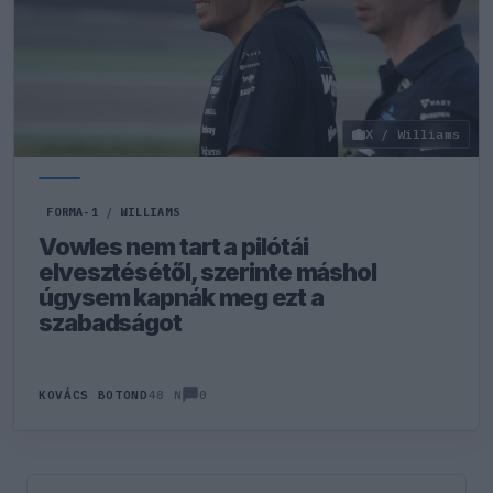
X / Williams
FORMA-1
/
WILLIAMS
Vowles nem tart a pilótái
elvesztésétől, szerinte máshol
úgysem kapnák meg ezt a
szabadságot
0
KOVÁCS BOTOND
48 N