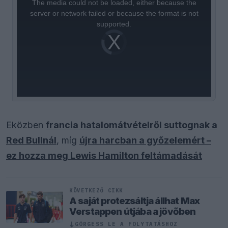
The media could not be loaded, either because the
modal
window.
server or network failed or because the format is not
supported.
Video
Player
is
loading.
Eközben
francia hatalomátvételről suttognak a
Red Bullnál
, míg
újra harcban a győzelemért –
ez hozza meg Lewis Hamilton feltámadását
KÖVETKEZŐ CIKK
A saját protezsáltja állhat Max
Verstappen útjába a jövőben
↓
GÖRGESS LE A FOLYTATÁSHOZ