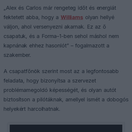
„Alex és Carlos már rengeteg időt és energiát
fektetett abba, hogy a
Williams
olyan hellyé
váljon, ahol versenyezni akarnak. Ez az ő
csapatuk, és a Forma–1-ben sehol máshol nem
kapnának ehhez hasonlót” – fogalmazott a
szakember.
A csapatfőnök szerint most az a legfontosabb
feladata, hogy bizonyítsa a szervezet
problémamegoldó képességét, és olyan autót
biztosítson a pilótáknak, amellyel ismét a dobogós
helyekért harcolhatnak.
This
is
a