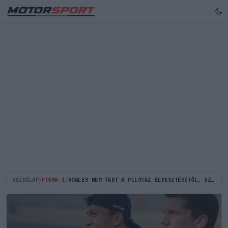
KEZDŐLAP
/
FORMA-1
/
VOWLES NEM TART A PILÓTÁI ELVESZTÉSÉTŐL, SZERINTE MÁSHOL ÚGYSEM KAPNÁK MEG EZT A SZABADSÁGOT