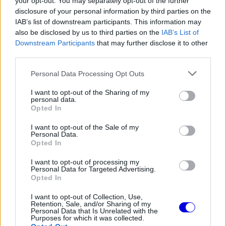
This
your opt-out. You may separately opt-out of the further
the server or network failed or because the format
disclosure of your personal information by third parties on the
is
is not supported.
IAB’s list of downstream participants. This information may
Video
a
also be disclosed by us to third parties on the
IAB’s List of
Player
is
Downstream Participants
that may further disclose it to other
loading.
modal
third parties.
window.
Please note that this website/app uses one or more Google
Personal Data Processing Opt Outs
services and may gather and store information including but
not limited to your visit or usage behaviour. You may click to
I want to opt-out of the Sharing of my
personal data.
grant or deny consent to Google and its third-party tags to
Opted In
use your data for below specified purposes in below Google
A pilótapiaccal kapcsolatos pletykák azonban már
consent section.
I want to opt-out of the Sale of my
most megindultak a távolabbi jövőre
Personal Data.
Opted In
vonatkozóan, ám ez hidegen hagyja a
I want to opt-out of processing my
csapatvezetőt. Vowles szerint a versenyzőivel
Personal Data for Targeted Advertising.
Opted In
ápolt kapcsolata a teljes őszinteségen alapul, így
I want to opt-out of Collection, Use,
biztos benne, hogy azonnal beszélnének vele, ha
Retention, Sale, and/or Sharing of my
Personal Data that Is Unrelated with the
távozni készülnének.
Purposes for which it was collected.