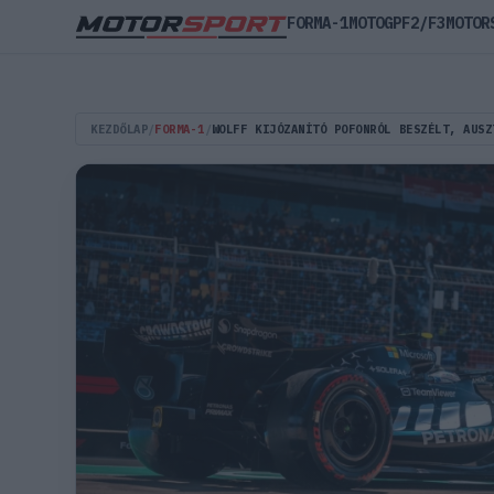
FORMA-1
MOTOGP
F2/F3
MOTOR
KEZDŐLAP
/
FORMA-1
/
WOLFF KIJÓZANÍTÓ POFONRÓL BESZÉLT, AUSZ