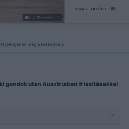
0
KOVÁCS ENIKŐ
44 N
X / Mercedes F1
zött jelenjenek meg a keresőben.
ki gondok után Ausztriában frissítésekkel