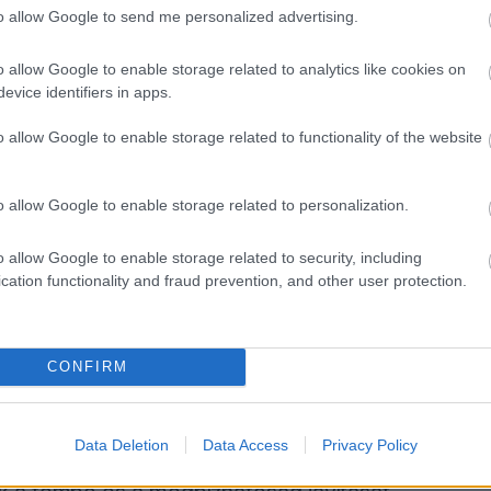
nk állni.”
to allow Google to send me personalized advertising.
o allow Google to enable storage related to analytics like cookies on
sebb témát sem. „Eddig a megbízhatóság volt
evice identifiers in apps.
mindkét autóval sok pontot veszítettünk. Ha
o allow Google to enable storage related to functionality of the website
esíteni, az ellenfelek élni fognak a
o allow Google to enable storage related to personalization.
 Mercedesnél pontosan tudják, hogy a bajnoki
o allow Google to enable storage related to security, including
cation functionality and fraud prevention, and other user protection.
ezményekkel járhat, különösen úgy, hogy a
CONFIRM
Data Deletion
Data Access
Privacy Policy
 Red Bull Ringen több újdonságot is bevet a