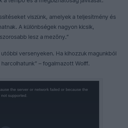
 a tempó és a megbízhatóság javítását.
issítéseket viszünk, amelyek a teljesítmény és
hatnak. A különbségek nagyon kicsik,
 szorosabb lesz a mezőny.”
 utóbbi versenyeken. Ha kihozzuk magunkból
harcolhatunk” – fogalmazott Wolff.
ause the server or network failed or because the
s not supported.