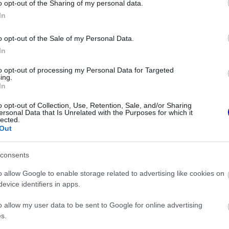
o opt-out of the Sharing of my personal data.
In
o opt-out of the Sale of my Personal Data.
In
to opt-out of processing my Personal Data for Targeted
ing.
In
o opt-out of Collection, Use, Retention, Sale, and/or Sharing
ersonal Data that Is Unrelated with the Purposes for which it
FORMA-1
lected.
isznek az
Komoly döntést hozott a Ferrari,
Out
eljesen új motorral
miközben a Red Bullnál
lland Nagydíjra az
elmaradtak a győzelmek
nal
consents
o allow Google to enable storage related to advertising like cookies on
eg teljesítményben. Az első hat győzelem után
evice identifiers in apps.
 a realitással. A többiek gyorsan
o allow my user data to be sent to Google for online advertising
ll. Harcban vagyunk mindkét bajnokságért, de
s.