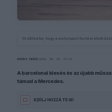
Itt állítsd be, hogy a motorsport.hu hírei elsők kö
KOVÁCS ENIKŐ
/
2026. 06. 24. 17:14
A barcelonai kiesés és az újabb műsza
támad a Mercedes.
SZÓLJ HOZZÁ TE IS!