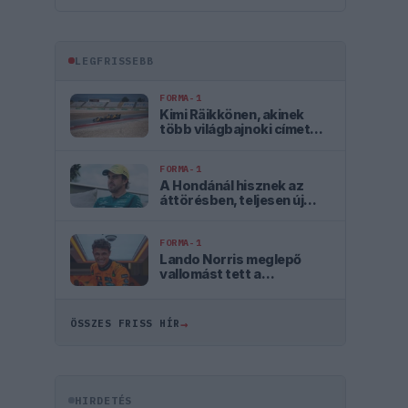
LEGFRISSEBB
FORMA-1
Kimi Räikkönen, akinek
több világbajnoki címet
kellett volna nyernie a
McLarennel
FORMA-1
A Hondánál hisznek az
áttörésben, teljesen új
motorral érkeznek a
Holland Nagydíjra az
Aston Martinnal
FORMA-1
Lando Norris meglepő
vallomást tett a
gyermekkori
szenvedélyéről
→
ÖSSZES FRISS HÍR
HIRDETÉS