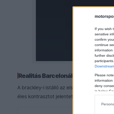
window.
motorspor
If you wish 
sensitive in
confirm you
continue se
information 
further disc
participants
Downstream 
Realitás Barcelonában
Please note
information 
deny consent
A brackley-i istálló az első hat futamot 
in below Go
éles kontrasztot jelentett. Wolff szerint ez
Persona