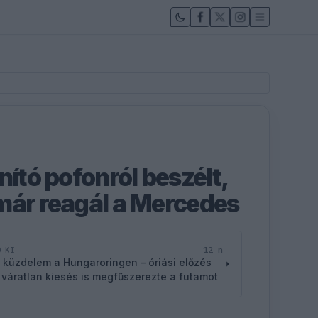
nító pofonról beszélt,
már reagál a Mercedes
12 n
D KI
 küzdelem a Hungaroringen – óriási előzés
 váratlan kiesés is megfűszerezte a futamot