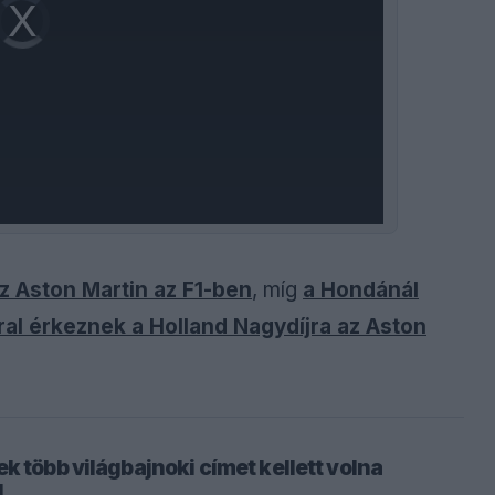
Video
Player
is
loading.
z Aston Martin az F1-ben
, míg
a Hondánál
ral érkeznek a Holland Nagydíjra az Aston
k több világbajnoki címet kellett volna
l