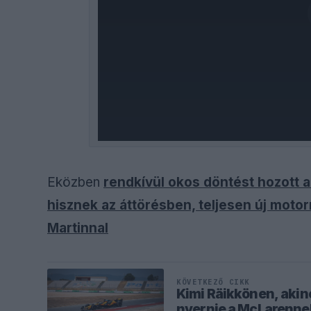
Eközben
rendkívül okos döntést hozott a
hisznek az áttörésben, teljesen új motor
Martinnal
KÖVETKEZŐ CIKK
Kimi Räikkönen, akine
nyernie a McLarenne