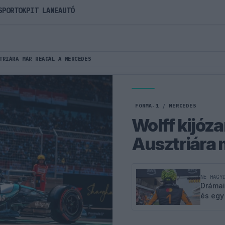
SPORTOK
PIT LANE
AUTÓ
TRIÁRA MÁR REAGÁL A MERCEDES
FORMA-1
/
MERCEDES
Wolff kijóza
Ausztriára 
NE HAGY
Drámai
és egy