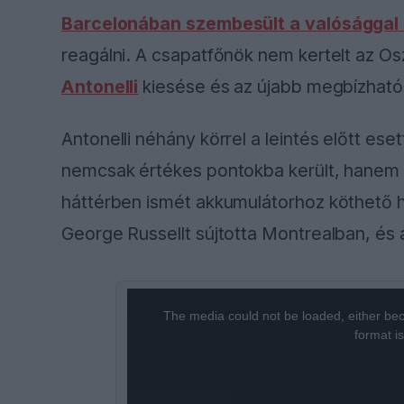
Barcelonában szembesült a valósággal
reagálni. A csapatfőnök nem kertelt az Os
Antonelli
kiesése és az újabb megbízható
Antonelli néhány körrel a leintés előtt ese
nemcsak értékes pontokba került, hanem új
háttérben ismét akkumulátorhoz köthető h
George Russellt sújtotta Montrealban, és 
This
The media could not be loaded, either bec
is
format i
a
modal