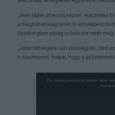
Mercedes, amelyekkel egyszerre célozzák
„Nem ülünk ölbe tett kézzel. Ausztriába fr
a megbízhatóság terén is előrelépést hoz
Spielbergben pedig a rövid kör miatt még
„Jobb hétvégére van szükségünk, mint az
a maximumot, tudjuk, hogy a győzelemért 
This
is
a
The media could not be loaded, either bec
modal
window.
format i