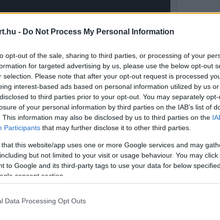
t.hu -
Do Not Process My Personal Information
to opt-out of the sale, sharing to third parties, or processing of your per
formation for targeted advertising by us, please use the below opt-out s
r selection. Please note that after your opt-out request is processed y
eing interest-based ads based on personal information utilized by us or
disclosed to third parties prior to your opt-out. You may separately opt-
losure of your personal information by third parties on the IAB’s list of
. This information may also be disclosed by us to third parties on the
IA
Participants
that may further disclose it to other third parties.
 that this website/app uses one or more Google services and may gath
including but not limited to your visit or usage behaviour. You may click 
 to Google and its third-party tags to use your data for below specifi
megnyerte, ezért a spanyol hétvége különösen
ogle consent section.
 egyfajta ébresztő volt.
l Data Processing Opt Outs