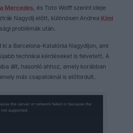
 a Mercedes
, és Toto Wolff szerint ideje
ztrák Nagydíj előtt, különösen Andrea
Kimi
sági problémák után.
tt ki a Barcelona-Katalónia Nagydíjon, ami
abb technikai kérdéseket is felvetett. A
iba állt, hasonló ahhoz, amely korábban
amely más csapatoknál is előfordult.
ause the server or network failed or because the
s not supported.