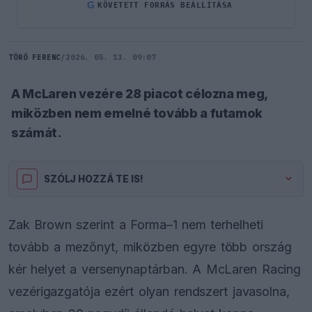
G
KÖVETETT FORRÁS BEÁLLÍTÁSA
TÖRŐ FERENC
/
2026. 05. 13. 09:07
A McLaren vezére 28 piacot célozna meg,
miközben nem emelné tovább a futamok
számát.
SZÓLJ HOZZÁ TE IS!
Zak Brown szerint a Forma–1 nem terhelheti
tovább a mezőnyt, miközben egyre több ország
kér helyet a versenynaptárban. A McLaren Racing
vezérigazgatója ezért olyan rendszert javasolna,