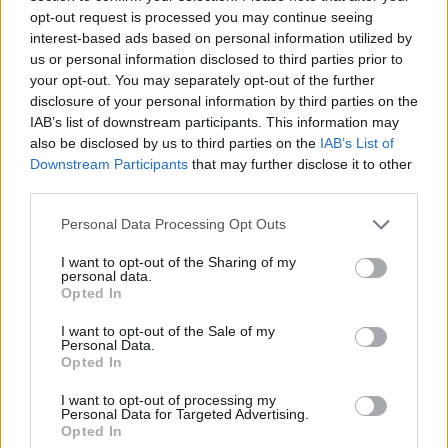
Video
opt-out request is processed you may continue seeing
a
Player
is
interest-based ads based on personal information utilized by
loading.
modal
us or personal information disclosed to third parties prior to
your opt-out. You may separately opt-out of the further
window.
disclosure of your personal information by third parties on the
IAB’s list of downstream participants. This information may
also be disclosed by us to third parties on the
IAB’s List of
Downstream Participants
that may further disclose it to other
A Miami Nagydíj előtti eseményen Brownt arról
third parties.
kérdezték, hogyan nézne ki szerinte a siker az F1-
Please note that this website/app uses one or more Google
Personal Data Processing Opt Outs
services and may gather and store information including but
ben a következő öt-tíz évben. Először röviden
not limited to your visit or usage behaviour. You may click to
I want to opt-out of the Sharing of my
personal data.
viccel válaszolt, majd a sorozat jövőjére tért rá.
grant or deny consent to Google and its third-party tags to
Opted In
use your data for below specified purposes in below Google
„Győzelmek” – mondta Zak Brown.
consent section.
I want to opt-out of the Sale of my
Personal Data.
Opted In
EZEKET IS AJÁNLJUK
I want to opt-out of processing my
Personal Data for Targeted Advertising.
Opted In
FORMA-1