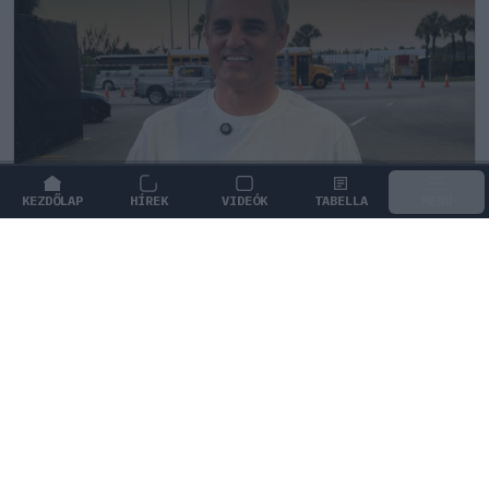
KEZDŐLAP
HÍREK
VIDEÓK
TABELLA
MENÜ
FORMA-1
/
CADILLAC
Montoya azonnal lépne a Cadillac
helyében
Juan Pablo Montoya úgy véli, a Cadillac-nek a jelenlegi
nehézségek ellenére is esélyt kell adnia Colton
Hertának.
0
HEGEDŰS LÁSZLÓ
30 P