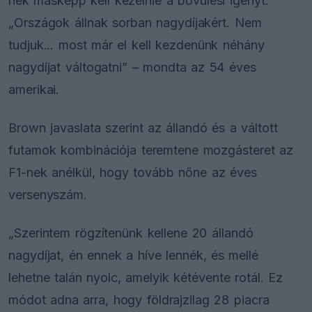
nek másképp kell kezelnie a bővülési igényt.
„Országok állnak sorban nagydíjakért. Nem
tudjuk... most már el kell kezdenünk néhány
nagydíjat váltogatni” – mondta az 54 éves
amerikai.
Brown javaslata szerint az állandó és a váltott
futamok kombinációja teremtene mozgásteret az
F1-nek anélkül, hogy tovább nőne az éves
versenyszám.
„Szerintem rögzítenünk kellene 20 állandó
nagydíjat, én ennek a híve lennék, és mellé
lehetne talán nyolc, amelyik kétévente rotál. Ez
módot adna arra, hogy földrajzilag 28 piacra