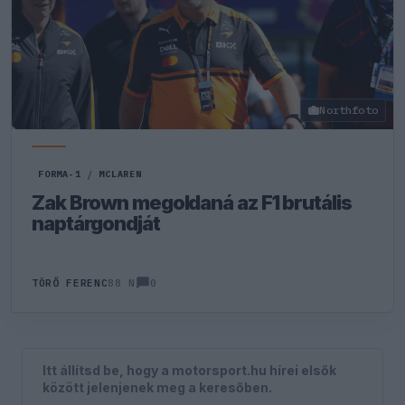
Northfoto
FORMA-1
/
MCLAREN
Zak Brown megoldaná az F1 brutális
naptárgondját
0
TÖRŐ FERENC
88 N
Itt állítsd be, hogy a motorsport.hu hírei elsők
között jelenjenek meg a keresőben.