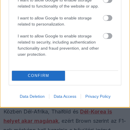
további növekedése. Nem igazán látok ellenszelet
related to functionality of the website or app.
azon kívül, ami a világban történik, ezekben az
I want to allow Google to enable storage
aggodalmakban mindannyian osztozunk, a sport
related to personalization.
viszont egyre erősebb” – mondta Brown.
I want to allow Google to enable storage
related to security, including authentication
functionality and fraud prevention, and other
A rotációs modell már nem puszta elmélet, mivel
user protection.
Spa-Francorchamps és a Circuit de Barcelona-
Catalunya jövő évtől váltott rendszerbe kerül. A
CONFIRM
Portugál Nagydíj 2027-ben legalább két szezonra
visszatér, a Török Nagydíj pedig szintén
visszakerül a naptárba, legalább ötéves időszakra.
Data Deletion
Data Access
Privacy Policy
Közben Dél-Afrika, Thaiföld és
Dél-Korea is
helyet akar magának
, ezért Brown szerint az F1-