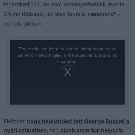
terjeszkedjünk, de nem versenyezhetünk évente
24-nél többször, ez elég brutális menetrend” –
mondta Brown.
This
is
a
The media could not be loaded, either because the
modal
window.
server or network failed or because the format is not
supported.
Video
Player
is
loading.
Eközben
nagy bejelentést tett George Russell a
nyári szünetben
, míg
újabb amerikai helyszín