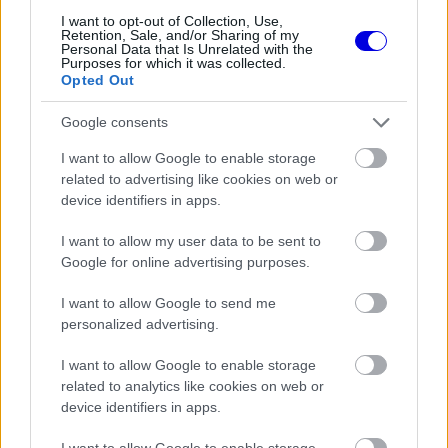
Nagy bejelentést tett George
I want to opt-out of Collection, Use,
Russell a nyári szünetben
Retention, Sale, and/or Sharing of my
Personal Data that Is Unrelated with the
Purposes for which it was collected.
Opted Out
Google consents
FORMA-1
Újabb amerikai helyszín csábítaná
magához a Forma–1-et
I want to allow Google to enable storage
related to advertising like cookies on web or
device identifiers in apps.
I want to allow my user data to be sent to
FORMA-1
Google for online advertising purposes.
Minden lapját egyetlen pilótára
teheti fel a Ferrari
I want to allow Google to send me
personalized advertising.
I want to allow Google to enable storage
A
McLaren
vezetője ezután már a bajnokság
related to analytics like cookies on web or
egészének állapotáról beszélt, és nem látott belső
device identifiers in apps.
akadályt a további növekedés előtt. „A sport
I want to allow Google to enable storage