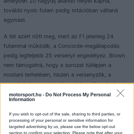
amelyben 20 nagydíj állandó helyet kapna,
további nyolc futam pedig rotációban váltaná
egymást.
A tét azért nőtt meg, mert az F1 jelenleg 24
futammal működik, a Concorde-megállapodás
pedig legfeljebb 25 versenyt engedélyez. Brown
nem támogatná, hogy a sorozat túllépjen a
mostani terhelésen, hiszen a versenyzők, a
csapatok és a paddockban dolgozók számára is
feszes a program.
motorsport.hu -
Do Not Process My Personal
Information
If you wish to opt-out of the sale, sharing to third parties, or
The media could not be loaded, either because
This
processing of your personal or sensitive information for
the server or network failed or because the format
targeted advertising by us, please use the below opt-out
is
is not supported.
section to confirm your selection. Please note that after your