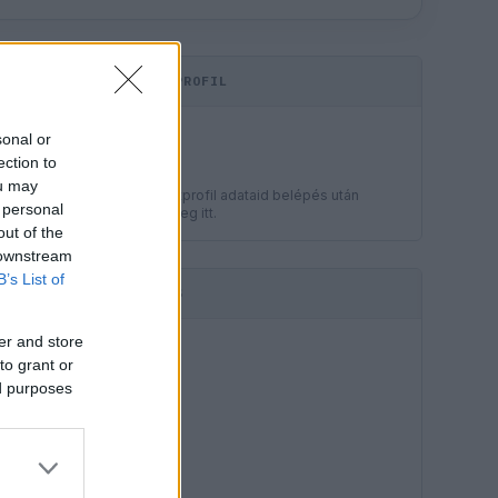
KOMMENTPROFIL
LEGJOBB
sonal or
?
ection to
ou may
A kommentprofil adataid belépés után
 personal
jelennek meg itt.
out of the
 downstream
B’s List of
HIRDETÉS
er and store
to grant or
ed purposes