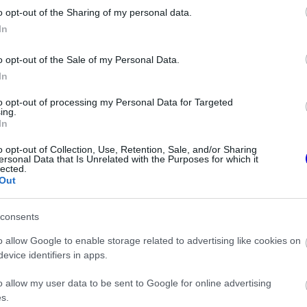
o opt-out of the Sharing of my personal data.
z e-mail alapú rendszerre.
In
o opt-out of the Sale of my Personal Data.
In
to opt-out of processing my Personal Data for Targeted
ing.
In
ken is.
o opt-out of Collection, Use, Retention, Sale, and/or Sharing
ersonal Data that Is Unrelated with the Purposes for which it
lected.
Out
consents
új motorral érkeznek a Holland Nagydíjra az Aston Martinnal
o allow Google to enable storage related to advertising like cookies on
evice identifiers in apps.
rmekkori szenvedélyéről
o allow my user data to be sent to Google for online advertising
s.
 Schumacher első Forma–1-es autója