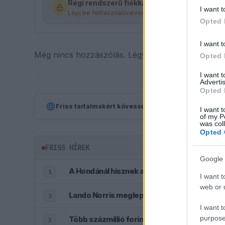
Régi rendszerű fiókkal rendelkezel?
I want t
Lépj be felhasználónévvel és jelszóval, majd állj át a
Opted 
I want t
Még nincs hozzászólás. Légy te az első!
Opted 
I want 
Advertis
Opted 
Friss tartalmakért kövessetek minket a Google Híre
I want t
of my P
was col
Opted 
FRISS HÍREK
Google 
A Hondánál hisznek az áttörésben, teljesen 
1
I want t
web or d
Lando Norris meglepő vallomást tett a gye
2
I want t
purpose
Több százmillió forintért kelhet el Michael
3