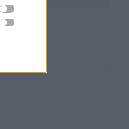
HIRDETÉS
15:14
14:40