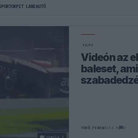
SPORTOK
PIT LANE
AUTÓ
F2/F3
Videón az e
baleset, ami
szabadedzés
0
TÖRŐ FERENC
154 N
Formula 3