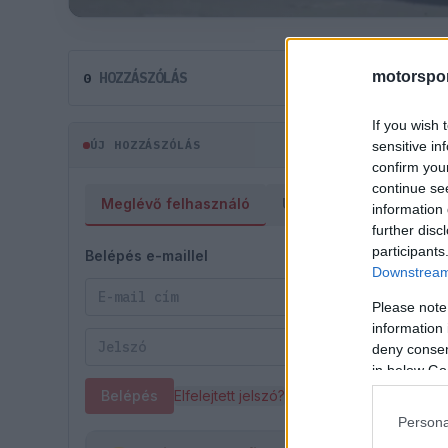
motorspor
HOZZÁSZÓLÁS
0
If you wish 
ÚJ HOZZÁSZÓLÁS
sensitive in
confirm you
continue se
Meglévő felhasználó
Új felhasználó
information 
further disc
participants
Belépés e-maillel
Downstream 
Please note
information 
deny consent
in below Go
Belépés
Elfelejtett jelszó?
Persona