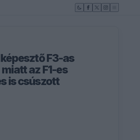
lképesztő F3-as
 miatt az F1-es
 is csúszott