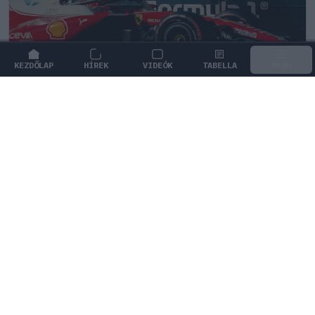
KEZDŐLAP
HÍREK
VIDEÓK
TABELLA
MENÜ
FORMA-1
/
FERRARI
Komoly döntést hozott a Ferrari,
miközben a Red Bullnál elmaradtak a
győzelmek
A Ferrari agresszív fejlesztési tervvel támad, miközben
a Red Bull győzelem nélkül vonult a nyári szünetre.
0
HEGEDŰS LÁSZLÓ
15 P
KÖVETKEZŐ FUTAM