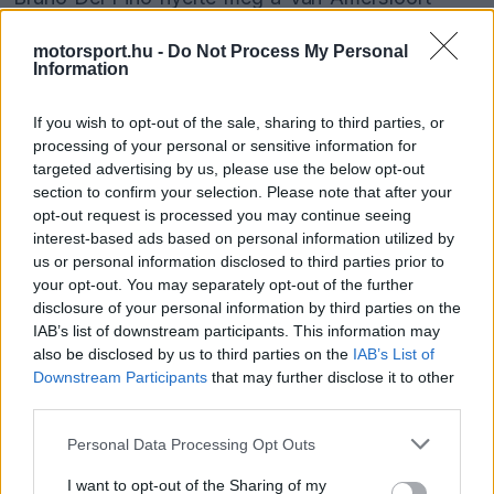
színeiben, miután a versenyirányítás piros
motorsport.hu -
Do Not Process My Personal
zászlóval lezárta a küzdelmet egy látványos
Information
ütközés miatt.
If you wish to opt-out of the sale, sharing to third parties, or
processing of your personal or sensitive information for
A rajtnál még semmi sem utalt a későbbi káoszra.
targeted advertising by us, please use the below opt-out
section to confirm your selection. Please note that after your
Del Pino magabiztosan őrizte az első helyet,
opt-out request is processed you may continue seeing
mögötte Enzo Deligny haladt, miközben Brando
interest-based ads based on personal information utilized by
us or personal information disclosed to third parties prior to
Badoer hamar felzárkózott a dobogós pozíciókba.
your opt-out. You may separately opt-out of the further
Az élen kialakult egy kisebb rés, Del Pino több
disclosure of your personal information by third parties on the
IAB’s list of downstream participants. This information may
mint egy másodperccel vezetett, ám mögötte
also be disclosed by us to third parties on the
IAB’s List of
Deligny és Badoer között folyamatos volt a
Downstream Participants
that may further disclose it to other
third parties.
nyomásgyakorlás.
Please note that this website/app uses one or more Google
Personal Data Processing Opt Outs
services and may gather and store information including but
not limited to your visit or usage behaviour. You may click to
I want to opt-out of the Sharing of my