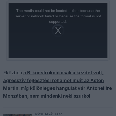
This
is
a
The media could not be loaded, either because the
modal
window.
server or network failed or because the format is not
supported.
Video
Player
is
loading.
Eközben
a B-konstrukció csak a kezdet volt,
agresszív fejlesztési rohamot indít az Aston
Martin
, míg
különleges hangulat vár Antonellire
Monzában, nem mindenki neki szurkol
KÖVETKEZŐ CIKK