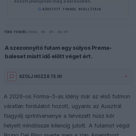
között jelenjenek meg a keresőben.
G
KÖVETETT FORRÁS BEÁLLÍTÁSA
TÖRŐ FERENC
/
2026. 03. 07. 01:47
A szezonnyitó futam egy súlyos Prema-
baleset miatt idő előtt véget ért.
SZÓLJ HOZZÁ TE IS!
A 2026-os Forma–3-as idény már az első futmon
váratlan fordulatot hozott, ugyanis az Ausztrál
Nagydíj sprintversenye a tervezett húsz kör
helyett mindössze kilencig jutott. A futamot végül
Bruno Del Pino nyerte meg a Van Amersfoort