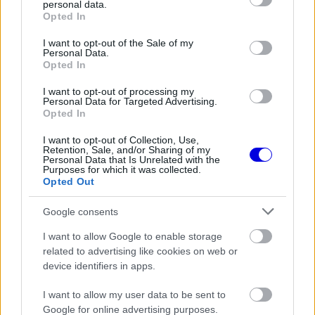
personal data.
The media could not be loaded, either because
This
grant or deny consent to Google and its third-party tags to
Opted In
the server or network failed or because the format
use your data for below specified purposes in below Google
is
is not supported.
consent section.
I want to opt-out of the Sale of my
Video
Personal Data.
a
Player
Opted In
is
loading.
modal
I want to opt-out of processing my
window.
Personal Data for Targeted Advertising.
Opted In
I want to opt-out of Collection, Use,
Retention, Sale, and/or Sharing of my
Personal Data that Is Unrelated with the
Purposes for which it was collected.
A mezőny közepén is zajlottak a csaták, Pedro
Opted Out
Clerot a 15., Fefo Barrichello pedig a 25. helyen
Google consents
állt a verseny negyedénél.
I want to allow Google to enable storage
related to advertising like cookies on web or
EZEKET IS AJÁNLJUK
device identifiers in apps.
I want to allow my user data to be sent to
FORMA-1
Google for online advertising purposes.
A B-konstrukció csak a kezdet