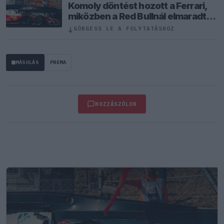
Komoly döntést hozott a Ferrari,
miközben a Red Bullnál elmaradtak
a győzelmek
↓
GÖRGESS LE A FOLYTATÁSHOZ
MÁSOLÁS
PREMA
HOZZÁSZÓLOK