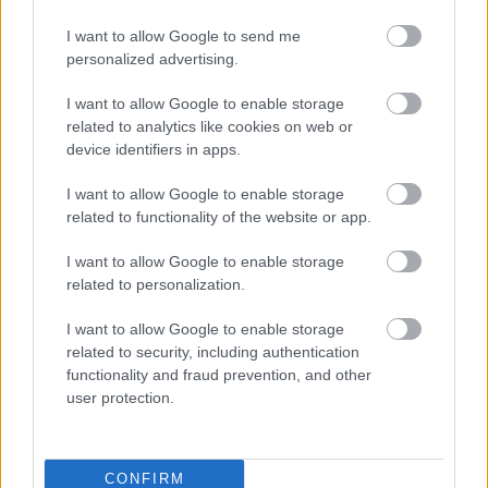
volt, agresszív fejlesztési rohamot
indít az Aston Martin
I want to allow Google to send me
personalized advertising.
I want to allow Google to enable storage
FORMA-1
related to analytics like cookies on web or
Különleges hangulat vár
device identifiers in apps.
Antonellire Monzában, nem
mindenki neki szurkol
I want to allow Google to enable storage
related to functionality of the website or app.
I want to allow Google to enable storage
FORMA-1
Az FIA kerek perec elutasította a
related to personalization.
pilóták legfőbb követelését
I want to allow Google to enable storage
related to security, including authentication
functionality and fraud prevention, and other
A döntő fordulat a hetedik körben érkezett,
user protection.
amikor a Prema két versenyzője, James Wharton
és Louis Sharp összeakadt. Előbb finoman értek
CONFIRM