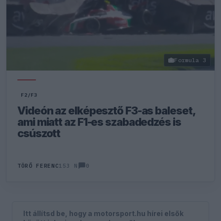
Formula 3
F2/F3
Videón az elképesztő F3-as baleset,
ami miatt az F1-es szabadedzés is
csúszott
0
TÖRŐ FERENC
153 N
Itt állítsd be, hogy a motorsport.hu hírei elsők