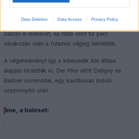
össze, majd a visszatámadás során mindketten a
falban kötöttek ki, ami azonnali biztonsági autós
Data Deletion
Data Access
Privacy Policy
fázist eredményezett. Nem sokkal később a piros
zászló is előkerült, és több mint tíz perc
várakozás után a futamot végleg leintették.
A végeredményt így a kilencedik kör állása
alapján hirdették ki, Del Pino előtt Deligny és
Badoer sorrenddel, egy kaotikusan induló
szezonnyitó után.
Íme, a baleset: