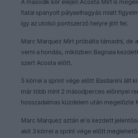
A második kör elején Acosta Mirt is megelő
fiatal spanyolt pályaelhagyás miatt figye
így az utolsó pontszerző helyre jött fel.
Marc Marquez Mirt próbálta támadni, de a 
verni a hondás, miközben Bagnaia kezdett e
szert Acosta előtt.
5 körrel a sprint vége előtt Bastianini állt
már több mint 2 másodperces előnnyel re
hosszadalmas küzdelem után megelőzte M
Marc Marquez aztán el is kezdett jelentő
akit 3 körrel a sprint vége előtt meglehető