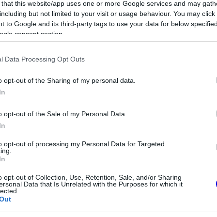
 that this website/app uses one or more Google services and may gath
including but not limited to your visit or usage behaviour. You may click 
 to Google and its third-party tags to use your data for below specifi
ogle consent section.
l Data Processing Opt Outs
o opt-out of the Sharing of my personal data.
In
o opt-out of the Sale of my Personal Data.
In
to opt-out of processing my Personal Data for Targeted
ing.
that a Ferrari Max
FORMA-1
In
megszerzéséért
Adrian Newey tiszta vizet öntött
a pohárba Fernando Alonso
o opt-out of Collection, Use, Retention, Sale, and/or Sharing
jövőjéről
ersonal Data that Is Unrelated with the Purposes for which it
lected.
Out