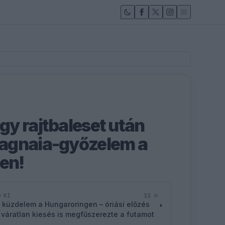
y rajtbaleset után
agnaia-győzelem a
ten!
11 n
D KI
 küzdelem a Hungaroringen – óriási előzés
 váratlan kiesés is megfűszerezte a futamot