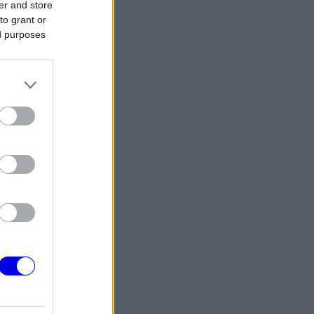
er and store
to grant or
ed purposes