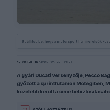
Itt állítsd be, hogy a motorsport.hu hírei elsők kö
MOTORSPORT.HU
/
2025. 09. 27. 06:24
A gyári Ducati versenyzője, Pecco Ba
győzött a sprintfutamon Motegiben, M
közelebb került a címe bebiztosításáh
SZÓLJ HOZZÁ TE IS!