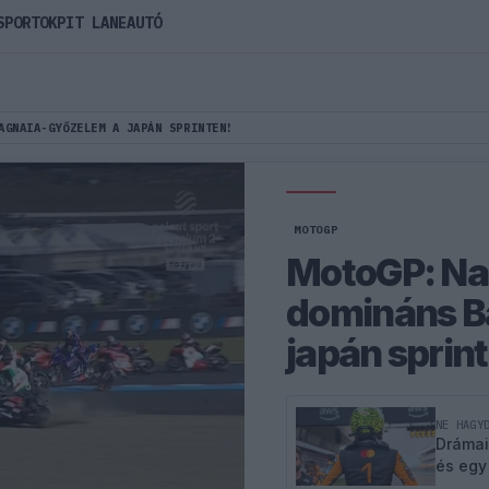
SPORTOK
PIT LANE
AUTÓ
AGNAIA-GYŐZELEM A JAPÁN SPRINTEN!
MOTOGP
MotoGP: Nag
domináns B
japán sprin
NE HAGY
Drámai
és egy