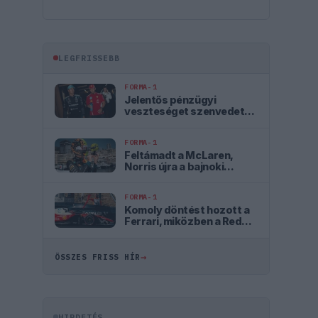
LEGFRISSEBB
FORMA-1
Jelentős pénzügyi
veszteséget szenvedett
el a Forma–1 a törölt
futamok miatt
FORMA-1
Feltámadt a McLaren,
Norris újra a bajnoki
címért küzd
FORMA-1
Komoly döntést hozott a
Ferrari, miközben a Red
Bullnál elmaradtak a
győzelmek
→
ÖSSZES FRISS HÍR
HIRDETÉS