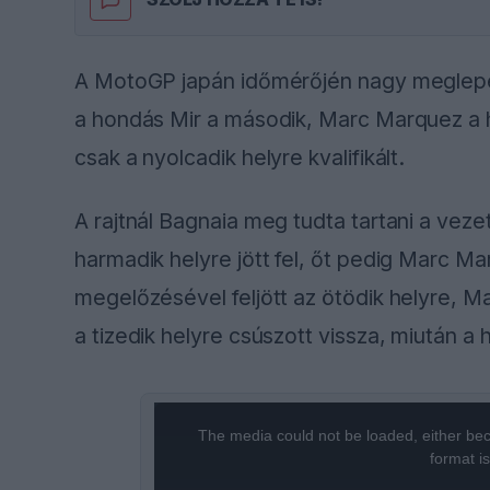
A MotoGP japán időmérőjén nagy meglepe
a hondás Mir a második, Marc Marquez a h
csak a nyolcadik helyre kvalifikált.
A rajtnál Bagnaia meg tudta tartani a vez
harmadik helyre jött fel, őt pedig Marc M
megelőzésével feljött az ötödik helyre, Ma
a tizedik helyre csúszott vissza, miután 
This
The media could not be loaded, either bec
is
format i