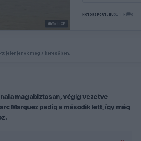
0
MOTORSPORT.HU
314 N
MotoGP
zött jelenjenek meg a keresőben.
gnaia magabiztosan, végig vezetve
arc Marquez pedig a második lett, így még
oz.