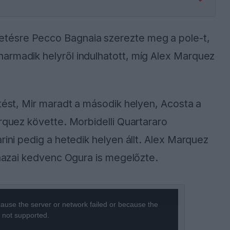
tésre Pecco Bagnaia szerezte meg a pole-t,
armadik helyről indulhatott, míg Alex Marquez
etést, Mir maradt a második helyen, Acosta a
arquez követte. Morbidelli Quartararo
rini pedig a hetedik helyen állt. Alex Marquez
a hazai kedvenc Ogura is megelőzte.
ause the server or network failed or because the
s not supported.