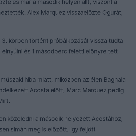
zte és már a második helyen állt, viszont a
lmeztették. Alex Marquez visszaelőzte Ogurát,
3. körben történt próbálkozását vissza tudta
lnyúlni és 1 másodperc feletti előnyre tett
 ki műszaki hiba miatt, miközben az élen Bagnaia
ndelkezett Acosta előtt, Marc Marquez pedig
irt.
sen közeledni a második helyezett Acostához,
sen simán meg is előzött, így feljött