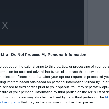
t.hu -
Do Not Process My Personal Information
to opt-out of the sale, sharing to third parties, or processing of your per
formation for targeted advertising by us, please use the below opt-out s
r selection. Please note that after your opt-out request is processed y
eing interest-based ads based on personal information utilized by us or
t nagyot, Martin látszólag a vállát fájlalta,
disclosed to third parties prior to your opt-out. You may separately opt-
losure of your personal information by third parties on the IAB’s list of
. Az incidens úgy alakult ki, hogy Martin az 1-
. This information may also be disclosed by us to third parties on the
IA
rollt a motorja felett, és kiütötte a
Participants
that may further disclose it to other third parties.