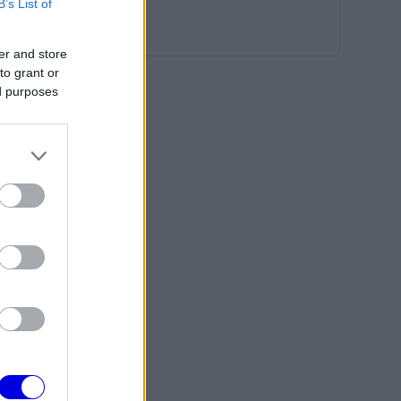
B’s List of
er and store
to grant or
ed purposes