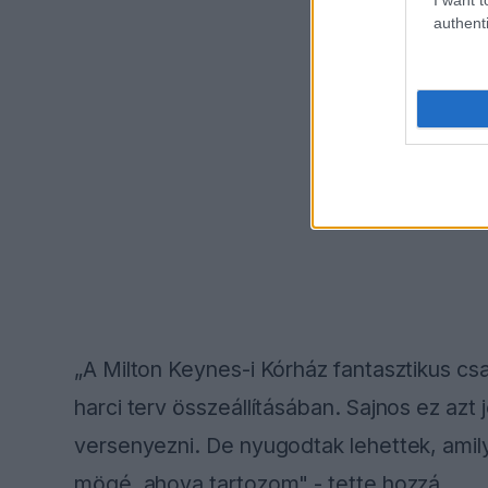
authenti
„A Milton Keynes-i Kórház fantasztikus cs
harci terv összeállításában. Sajnos ez azt 
versenyezni. De nyugodtak lehettek, amil
mögé, ahova tartozom" - tette hozzá.