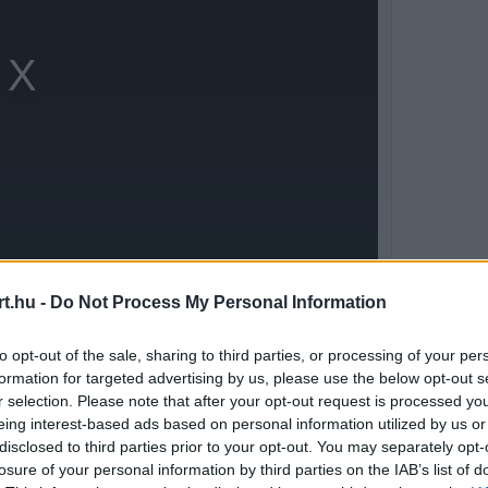
t.hu -
Do Not Process My Personal Information
 de egyenesen ki fogom mondani" - írta
to opt-out of the sale, sharing to third parties, or processing of your per
nem éreztem teljesen magam, és most kezd
formation for targeted advertising by us, please use the below opt-out s
r selection. Please note that after your opt-out request is processed y
rákot diagnosztizáltak nálam. Sajnos olyan
eing interest-based ads based on personal information utilized by us or
disclosed to third parties prior to your opt-out. You may separately opt-
ta.
losure of your personal information by third parties on the IAB’s list of