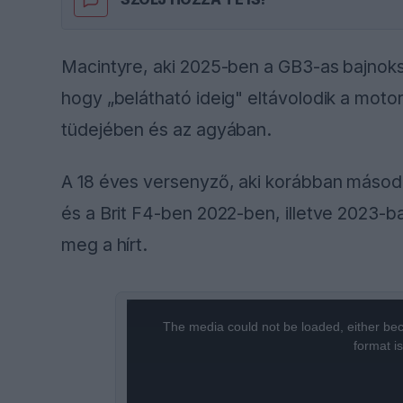
Macintyre, aki 2025-ben a GB3-as bajnoks
hogy „belátható ideig" eltávolodik a motor
tüdejében és az agyában.
A 18 éves versenyző, aki korábban másodi
és a Brit F4-ben 2022-ben, illetve 2023-b
meg a hírt.
This
The media could not be loaded, either bec
is
format i
a