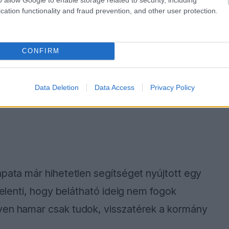
cation functionality and fraud prevention, and other user protection.
CONFIRM
Data Deletion
Data Access
Privacy Policy
apata már hihetetlen segítséget nyújtott egy
jelenti, hogy belátható ideig nem fogok
yen hamar csak tudok, visszatérek a kormány