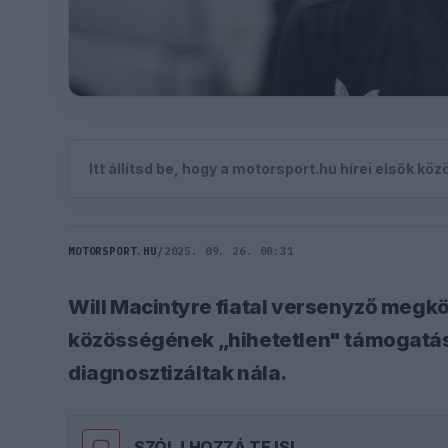
Itt állítsd be, hogy a motorsport.hu hírei elsők kö
MOTORSPORT.HU
/
2025. 09. 26. 08:31
Will Macintyre fiatal versenyző megkö
közösségének „hihetetlen" támogatásá
diagnosztizáltak nála.
SZÓLJ HOZZÁ TE IS!