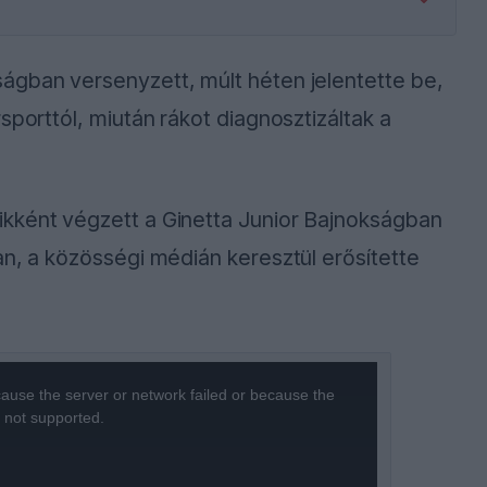
ágban versenyzett, múlt héten jelentette be,
sporttól, miután rákot diagnosztizáltak a
kként végzett a Ginetta Junior Bajnokságban
an, a közösségi médián keresztül erősítette
ause the server or network failed or because the
s not supported.