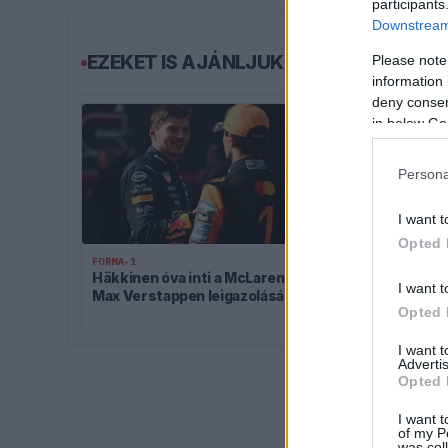
participants
Downstream 
EZEKET IS AJÁNLJUK
Please note
information 
deny consent
in below Go
Persona
I want t
Opted 
FORMA-1
FORMA-1
Häkkinen óva inti a McLarent
Súlyos veszt
I want t
Max Verstappen leigazolásától
Toto Wolff, 
Opted 
I want 
Advertis
Opted 
I want t
of my P
was col