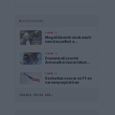
LEGFRISSEBB
FORMA-1
Megdöbbentő okok miatt
nem beszélhet a
távozásáról Helmut
Marko
FORMA-1
Domenicali szerint
Antonelli óriási értéket
jelent az F1 számára
FORMA-1
Szokatlan csavar az F1-es
versenynaptárban
→
ÖSSZES FRISS HÍR