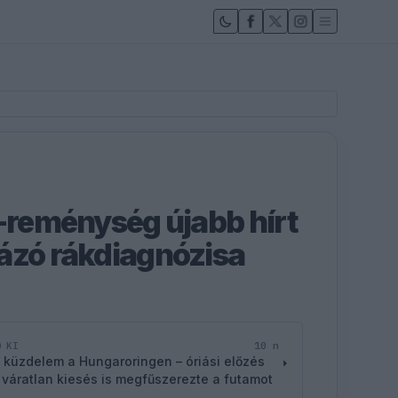
1-reménység újabb hírt
ázó rákdiagnózisa
10 n
D KI
 küzdelem a Hungaroringen – óriási előzés
 váratlan kiesés is megfűszerezte a futamot