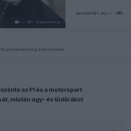
0
MOTORSPORT.HU
313 N
X / GB3 Championship
zött jelenjenek meg a keresőben.
szönte az F1 és a motorsport
t, miután agy- és tüdőrákot