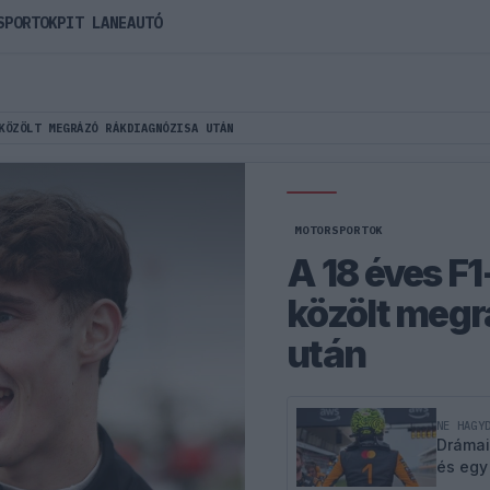
SPORTOK
PIT LANE
AUTÓ
KÖZÖLT MEGRÁZÓ RÁKDIAGNÓZISA UTÁN
MOTORSPORTOK
A 18 éves F
közölt megr
után
NE HAGY
Drámai
és egy