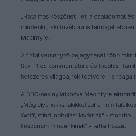
„Hatalmas köszönet illeti a családomat és
mindenkit, aki továbbra is támogat ebben 
Macintyre.
A fiatal versenyző bejegyzését több mint 8
Sky F1-es kommentátora és Nicolas Hamil
hétszeres világbajnok testvére - is reagál
A BBC-nek nyilatkozva Macintyre elmondt
„Még olyanok is, akikkel soha nem találko
Wolff, mind jobbulást kívántak" - mondta
köszönöm mindenkinek" - tette hozzá.