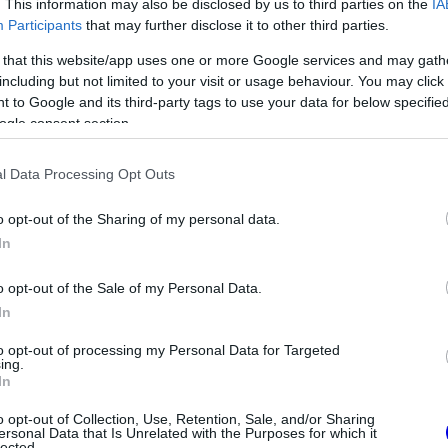
. This information may also be disclosed by us to third parties on the
IA
Participants
that may further disclose it to other third parties.
 that this website/app uses one or more Google services and may gath
including but not limited to your visit or usage behaviour. You may click 
 to Google and its third-party tags to use your data for below specifi
ogle consent section.
l Data Processing Opt Outs
o opt-out of the Sharing of my personal data.
In
FORMA-1
eségekről vallott
A Honda egészen a téli tesztekig
o opt-out of the Sale of my Personal Data.
bajban a Mercedes
azt hitte, hogy minden rendben
In
van
to opt-out of processing my Personal Data for Targeted
ing.
In
o opt-out of Collection, Use, Retention, Sale, and/or Sharing
ersonal Data that Is Unrelated with the Purposes for which it
lected.