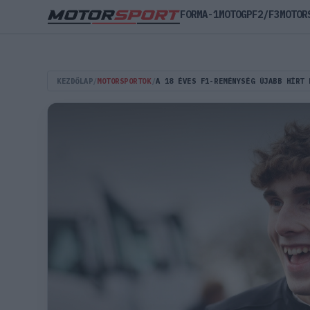
FORMA-1
MOTOGP
F2/F3
MOTOR
KEZDŐLAP
/
MOTORSPORTOK
/
A 18 ÉVES F1-REMÉNYSÉG ÚJABB HÍRT 